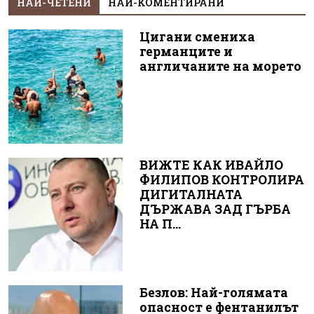
НАЙ-ЧЕТЕНИ
НАЙ-КОМЕНТИРАНИ
Цигани смениха
германците и
англичаните на морето
ВИЖТЕ КАК ИВАЙЛО
ФИЛИПОВ КОНТРОЛИРА
ДИГИТАЛНАТА
ДЪРЖАВА ЗАД ГЪРБА
НА П...
Безлов: Най-голямата
опасност е фентанилът