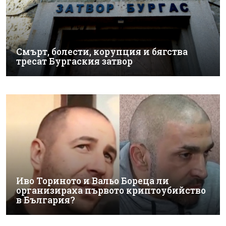
Смърт, болести, корупция и бягства
тресат Бургаския затвор
Иво Ториното и Вальо Бореца ли
организираха първото криптоубийство
в България?