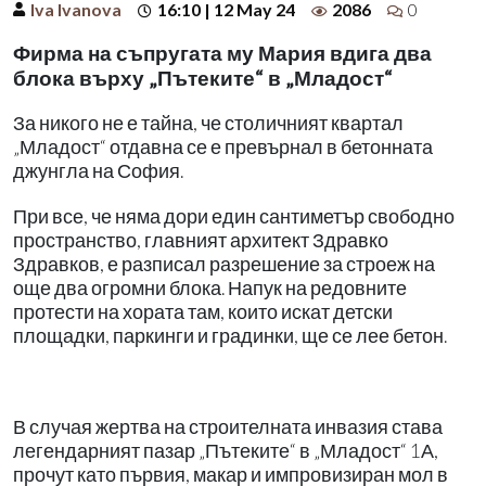
Iva Ivanova
16:10 | 12 May 24
2086
0
Фирма на съпругата му Мария вдига два
блока върху „Пътеките“ в „Младост“
За никого не е тайна, че столичният квартал
„Младост“ отдавна се е превърнал в бетонната
джунгла на София.
При все, че няма дори един сантиметър свободно
пространство, главният архитект Здравко
Здравков, е разписал разрешение за строеж на
още два огромни блока. Напук на редовните
протести на хората там, които искат детски
площадки, паркинги и градинки, ще се лее бетон.
В случая жертва на строителната инвазия става
легендарният пазар „Пътеките“ в „Младост“ 1А,
прочут като първия, макар и импровизиран мол в