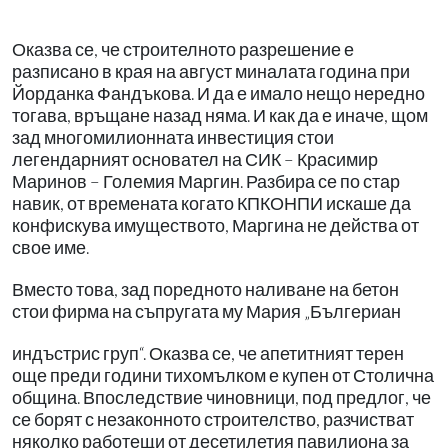
Оказва се, че строителното разрешение е
разписано в края на август миналата година при
Йорданка Фандъкова. И да е имало нещо нередно
тогава, връщане назад няма. И как да е иначе, щом
зад многомилионната инвестиция стои
легендарният основател на СИК – Красимир
Маринов – Големия Маргин. Разбира се по стар
навик, от времената когато КПКОНПИ искаше да
конфискува имуществото, Маргина не действа от
свое име.
Вместо това, зад поредното наливане на бетон
стои фирма на съпругата му Мария „Бългериан
индъстрис груп“. Оказва се, че апетитният терен
още преди години тихомълком е купен от Столична
община. Впоследствие чиновници, под предлог, че
се борят с незаконното строителство, разчистват
няколко работещи от
десетилетия павилиона за