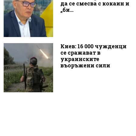
да се смесва с кокаин и
„би...
Киев: 16 000 чужденци
се сражават в
украинските
въоръжени сили