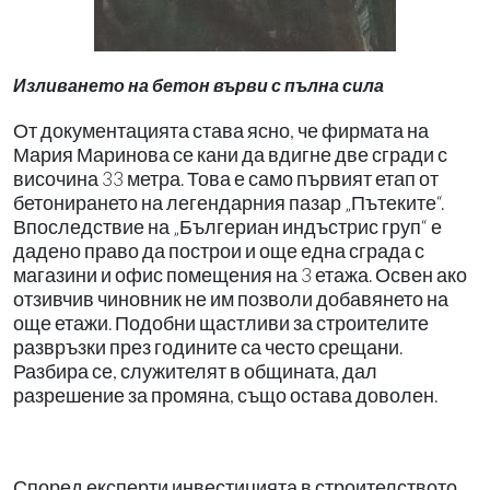
Изливането на бетон върви с пълна сила
От документацията става
ясно, че фирмата на
Мария
Маринова се кани да вдигне две сгради с
височина
33 метра. Това е само
първият етап от
бетонирането на легендарния пазар
„Пътеките“.
Впоследствие
на „Бългериан индъстрис
груп“ е
дадено право да
построи и още една сграда
с
магазини и офис помещения на 3 етажа. Освен ако
отзивчив чиновник не им
позволи добавянето на
още
етажи. Подобни щастливи
за строителите
развръзки
през годините са често
срещани.
Разбира се, служителят в общината, дал
разрешение за промяна,
също остава доволен.
Според експерти инвестицията в строителството