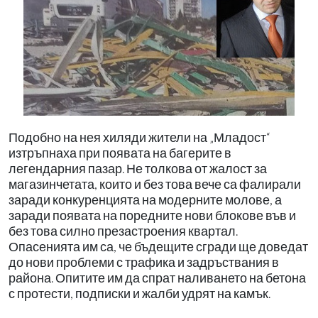
Подобно на нея хиляди жители на „Младост“
изтръпнаха при появата на багерите в
легендарния пазар. Не толкова от жалост за
магазинчетата, които и без това вече са фалирали
заради конкуренцията на модерните молове, а
заради появата на поредните нови блокове във и
без това силно презастроения квартал.
Опасенията им са, че бъдещите сгради ще доведат
до нови проблеми с трафика и задръствания в
района. Опитите им да спрат наливането на бетона
с протести, подписки и жалби удрят на камък.