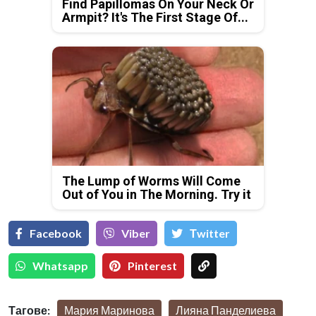
Find Papillomas On Your Neck Or
Armpit? It's The First Stage Of...
The Lump of Worms Will Come
Out of You in The Morning. Try it
Facebook
Viber
Тwitter
Whatsapp
Pinterest
Тагове:
Мария Маринова
Лияна Панделиева