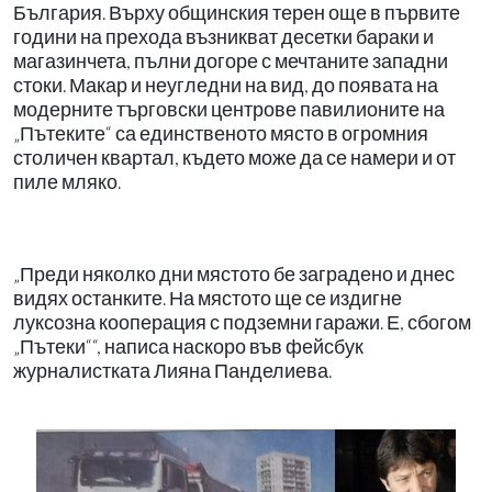
България. Върху общинския терен още в първите
години на прехода възникват десетки бараки и
магазинчета, пълни догоре с мечтаните западни
стоки. Макар и неугледни на вид, до появата на
модерните търговски центрове павилионите на
„Пътеките“ са единственото място в огромния
столичен квартал, където може да се намери и от
пиле мляко.
„Преди няколко дни мястото бе заградено и днес
видях останките. На мястото ще се издигне
луксозна кооперация с подземни гаражи. Е, сбогом
„Пътеки““, написа наскоро във фейсбук
журналистката Лияна Панделиева.