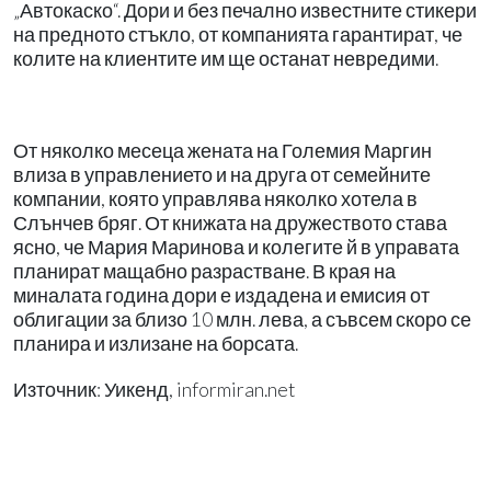
„Автокаско“. Дори и без печално известните стикери
на предното стъкло, от компанията гарантират, че
колите на клиентите им ще останат невредими.
От няколко месеца жената на Големия Маргин
влиза в управлението и на друга от семейните
компании, която управлява няколко хотела в
Слънчев бряг. От книжата на дружеството става
ясно, че Мария Маринова и колегите й в управата
планират мащабно разрастване. В края на
миналата година дори е издадена и емисия от
облигации за близо 10 млн. лева, а съвсем скоро се
планира и излизане на борсата.
Източник: Уикенд, informiran.net