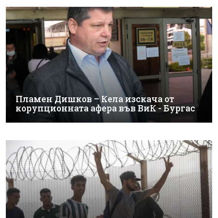
Пламен Дишков – Кела изскача от
корупционната афера във ВиК - Бургас