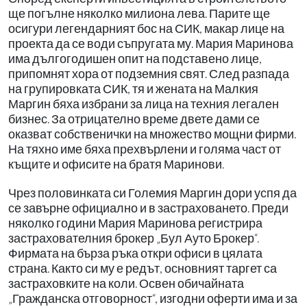
ще погълне няколко милиона лева. Парите ще
осигури легендарният бос на СИК, макар лице на
проекта да се води съпругата му. Мария Маринова
има дългогодишен опит на подставено лице,
припомнят хора от подземния свят. След разпада
на групировката СИК, тя и жената на Малкия
Маргин бяха избрани за лица на техния легален
бизнес. За отрицателно време двете дами се
оказват собственички на множество мощни фирми.
На тяхно име бяха прехвърлени и голяма част от
къщите и офисите
на братя Маринови.
Чрез половинката си Големия Маргин дори успя да
се завърне официално и в застраховането. Преди
няколко години Мария Маринова регистрира
застрахователния брокер „Бул Ауто Брокер“.
Фирмата на бърза ръка откри офиси в цялата
страна. Както си му е редът, основният таргет са
застраховките на коли. Освен обичайната
„Гражданска отговорност“, изгодни оферти има и за