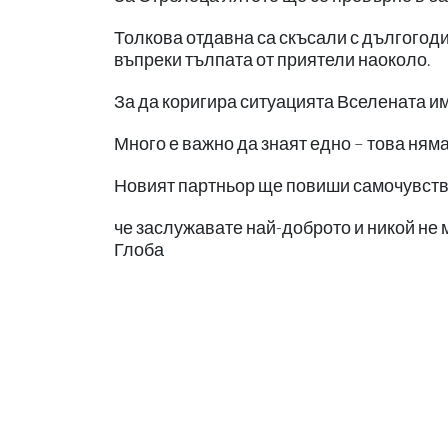
Толкова отдавна са скъсали с дългогоди
въпреки тълпата от приятели наоколо.
За да коригира ситуацията Вселената и
Много е важно да знаят едно – това няма
Новият партньор ще повиши самочувстви
че заслужавате най-доброто и никой не 
Глоба