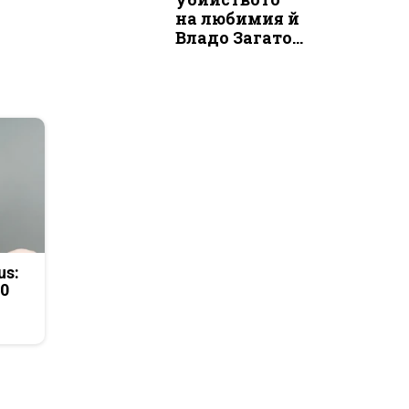
на любимия й
Владо Загато...
us:
50