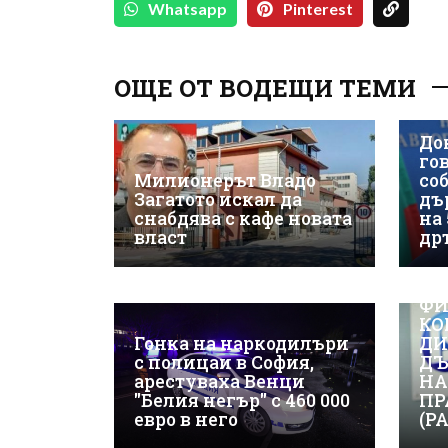
Whatsapp
Pinterest
ОЩЕ ОТ ВОДЕЩИ ТЕМИ
До
гов
Милионерът Владо
со
Загатото искал да
дъ
снабдява с кафе новата
на
власт
др
ВИ
ФИ
КО
Гонка на наркодилъри
ДИ
с полицаи в София,
ДЪ
арестуваха Венци
НА
"Белия негър" с 460 000
ПР
евро в него
(Р