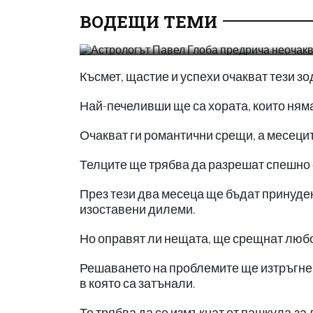
ВОДЕЩИ ТЕМИ
npetrov
19:17 | 23 Jul 20
413
Късмет, щастие и успехи очакват тези з
Най-печеливши ще са хората, които няма
Очакват ги романтични срещи, а месецит
Телците ще трябва да разрешат спешно 
През тези два месеца ще бъдат принуден
изоставени дилеми.
Но оправят ли нещата, ще срещнат любо
Решаването на проблемите ще изтръгне 
в която са затънали.
Те трябва да се измъкнат от пашкула,за 