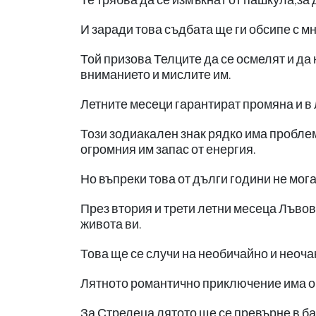
И заради това съдбата ще ги обсипе с мн
Той призова Телците да се осмелят и да 
вниманието и мислите им.
Летните месеци гарантират промяна и в 
Този зодиакален знак рядко има пробле
огромния им запас от енергия.
Но въпреки това от дълги години не мога
През втория и трети летни месеца Лъво
живота ви.
Това ще се случи на необичайно и неоча
Лятното романтично приключение има ог
За Стрелеца лятото ще се превърне в ба