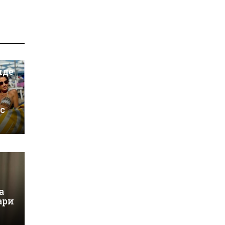
иде
 с
а
ари