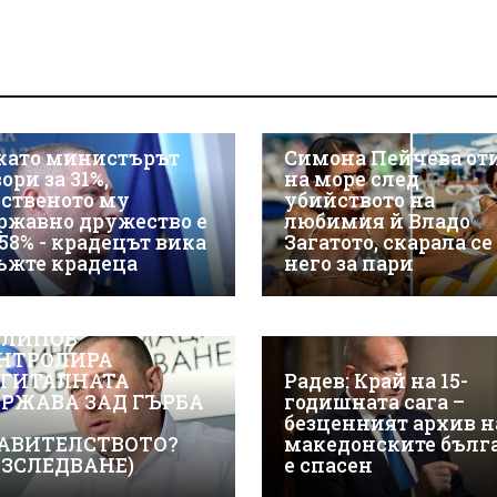
като министърът
Симона Пейчева от
ори за 31%,
на море след
бственото му
убийството на
ржавно дружество е
любимия й Владо
 58% - крадецът вика
Загатото, скарала се
ъжте крадеца
него за пари
ЖТЕ КАК ИВАЙЛО
ЛИПОВ
НТРОЛИРА
ГИТАЛНАТА
Радев: Край на 15-
РЖАВА ЗАД ГЪРБА
годишната сага –
безценният архив н
АВИТЕЛСТВОТО?
македонските бълг
АЗСЛЕДВАНЕ)
е спасен