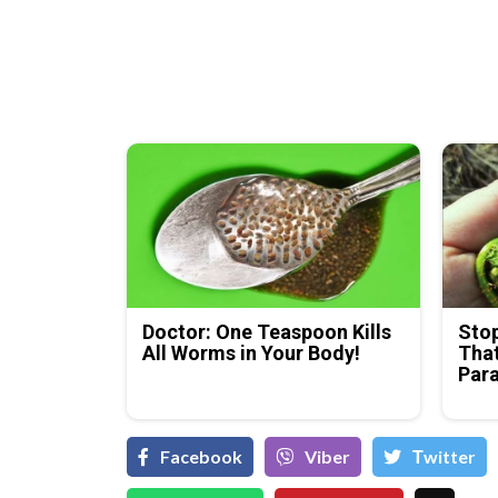
Doctor: One Teaspoon Kills
Stop
All Worms in Your Body!
That
Para
Facebook
Viber
Тwitter