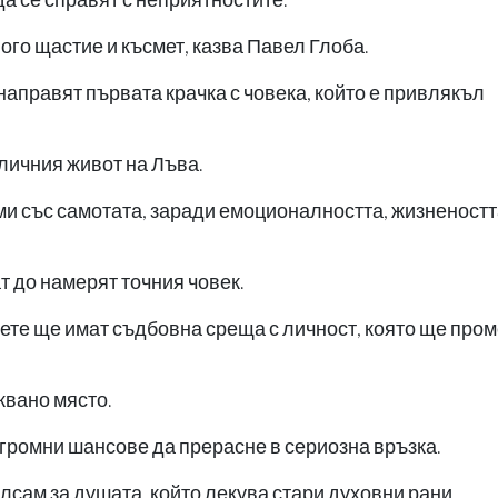
ого щастие и късмет, казва Павел Глоба.
направят първата крачка с човека, който е привлякъл
личния живот на Лъва.
ми със самотата, заради емоционалността, жизненостт
т до намерят точния човек.
вете ще имат съдбовна среща с личност, която ще про
квано място.
ромни шансове да прерасне в сериозна връзка.
лсам за душата, който лекува стари духовни рани.