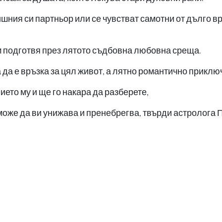
шния си партньор или се чувстват самотни от дълго в
м подготвя през лятото съдбовна любовна среща.
 да е връзка за цял живот, а лятно романтично приклю
ето му и ще го накара да разберете,
може да ви унижава и пренебрегва, твърди астролога 