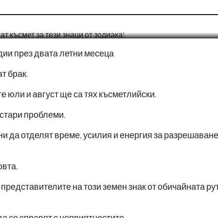
0
одии през двата летни месеца
т брак.
е юли и август ще са тях късметлийски.
стари проблеми.
и да отделят време, усилия и енергия за разрешаване
вта.
представителите на този земен знак от обичайната ру
да се справят с неприятностите.