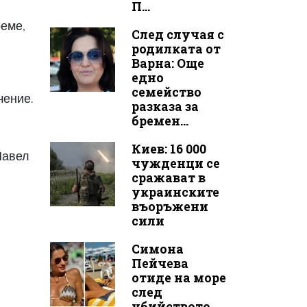
П...
реме,
След случая с
родилката от
Варна: Още
едно
семейство
чение.
разказа за
бремен...
Киев: 16 000
Павел
чужденци се
сражават в
украинските
въоръжени
сили
Симона
Пейчева
отиде на море
след
убийството