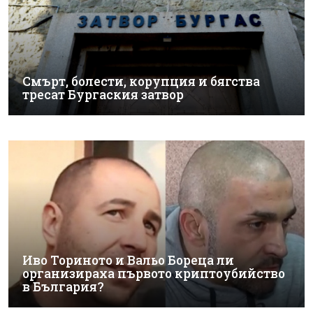
Смърт, болести, корупция и бягства
тресат Бургаския затвор
Иво Ториното и Вальо Бореца ли
организираха първото криптоубийство
в България?