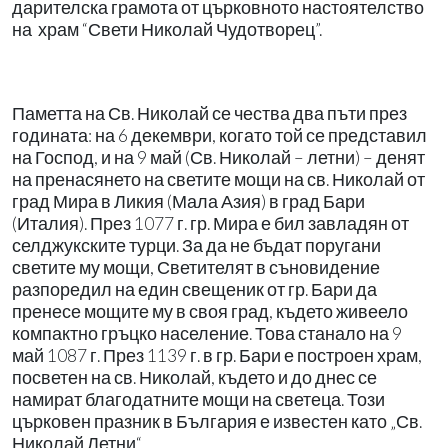
дарителска грамота от църковното настоятелство
на
храм “Свети Николай Чудотворец”.
Паметта на Св. Николай се чества два пъти през
годината: на 6 декември, когато той се представил
на Господ, и на 9 май (Св. Николай – летни) – денят
на пренасянето на светите мощи на св. Николай от
град Мира в Ликия (Мала Азия) в град Бари
(Италия). През 1077 г. гр. Мира е бил завладян от
селджукските турци. За да не бъдат поругани
светите му мощи, Светителят в съновидение
разпоредил на един свещеник от гр. Бари да
пренесе мощите му в своя град, където живеело
компактно гръцко население. Това станало на 9
май 1087 г. През 1139 г. в гр. Бари е построен храм,
посветен на св. Николай, където и до днес се
намират благодатните мощи на светеца. Този
църковен празник в България е известен като „Св.
Николай Летни“.