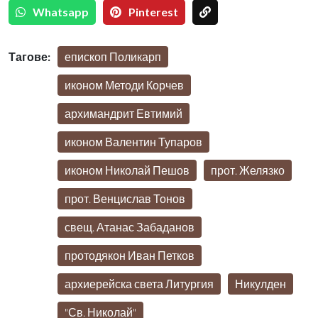
Whatsapp
Pinterest
Тагове:
епископ Поликарп
иконом Методи Корчев
архимандрит Евтимий
иконом Валентин Тупаров
иконом Николай Пешов
прот. Желязко
прот. Венцислав Тонов
свещ. Атанас Забаданов
протодякон Иван Петков
архиерейска света Литургия
Никулден
"Св. Николай"