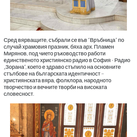
Сред вярващите, събрали се във “Връбница” по
случай храмовия празник, бяха арх. Пламен
Мирянов, под чието ръководство работи
единственото християнско радио в София - Радио
„Зорана“, което е здраво стъпило на основните
стълбове на българската идентичност –
християнската вяра, фолклора, народното
творчество и вечните творби на високата
словесност.