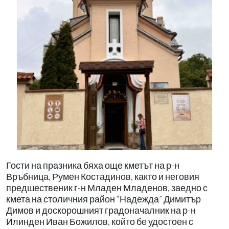
Гости на празника бяха още кметът на р-н
Връбница, Румен Костадинов, както и неговия
предшественик г-н Младен Младенов, заедно с
кмета на столичния район “Надежда” Димитър
Димов и доскорошният градоначалник на р-н
Илинден Иван Божилов, който бе удостоен с