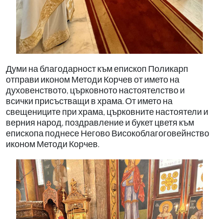
Думи на благодарност към епископ Поликарп
отправи иконом Методи Корчев от името на
духовенството, църковното настоятелство и
всички присъстващи в храма. От името на
свещениците при храма, църковните настоятели и
верния народ, поздравление и букет цветя към
епископа поднесе Негово Високоблагоговейнство
иконом Методи Корчев.