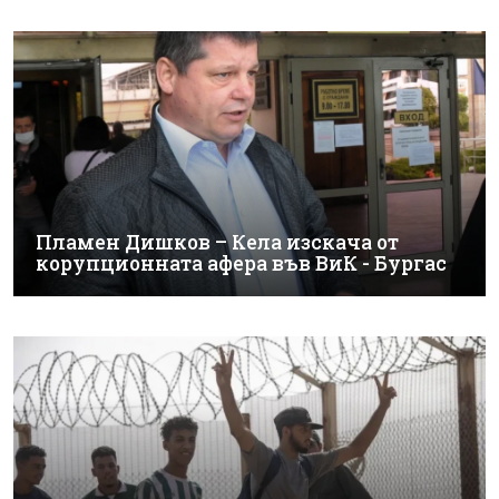
Пламен Дишков – Кела изскача от
корупционната афера във ВиК - Бургас