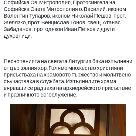
Софийска Св. Митрополия, Протосингела на
Софийска Света Митрополия о. Василий, иконом
Валентин Тупаров, иконом Николай Пешов, прот.
Желязко, прот. Венцислав Тонов, свещ. Атанас
Забаданов, протодякон Иван Петков и други
духовници.
Песнопенията на светата Литургия бяха изпълнени
от църковния хор. Голямо множество християни
присъстваха на храмовото тържество и молитвено
съучастваха в службата. Изпълнилите храма
вярващи се радваха на архиерейското присъствие
и празничното богослужение.