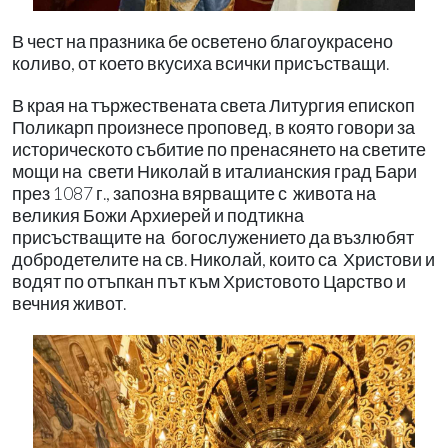
В чест на празника бе осветено благоукрасено
коливо, от което вкусиха всички присъстващи.
В края на тържествената света Литургия епископ
Поликарп произнесе проповед, в която говори за
историческото събитие по пренасянето на светите
мощи на
свети Николай в италианския град Бари
през 1087 г., запозна вярващите с
живота на
великия Божи Архиерей и подтикна
присъстващите на
богослужението да възлюбят
добродетелите на св. Николай, които са
Христови и
водят по отъпкан път към Христовото Царство и
вечния живот.