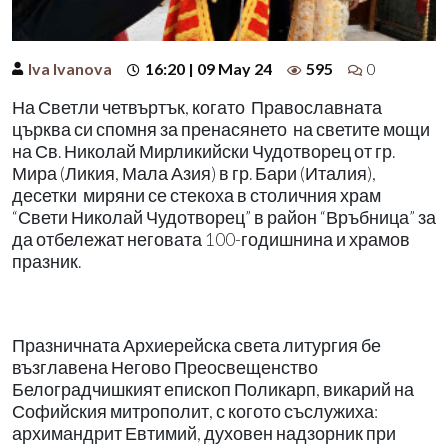
Iva Ivanova
16:20 | 09 May 24
595
0
На Светли четвъртък, когато
Православната
църква си спомня за пренасянето
на светите мощи
на Св. Николай Мирликийски Чудотворец от гр.
Мира (Ликия, Мала Азия) в гр. Бари (Италия),
десетки
миряни се стекоха в столичния храм
“Свети Николай Чудотворец” в район “Връбница” за
да отбележат неговата 100-годишнина и храмов
празник.
Празничната Архиерейска света литургия бе
възглавена Негово Преосвещенство
Белоградчишкият епископ Поликарп, викарий на
Софийския митрополит, с когото съслужиха:
архимандрит Евтимий, духовен надзорник при