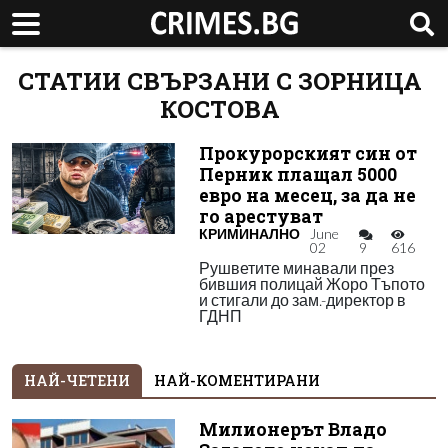
СТАТИИ СВЪРЗАНИ С ЗОРНИЦА
КОСТОВА
Прокурорският син от
Перник плащал 5000
евро на месец, за да не
го арестуват
КРИМИНАЛНО
June
02
9
616
Рушветите минавали през
бившия полицай Жоро Тъпото
и стигали до зам.-директор в
ГДНП
НАЙ-ЧЕТЕНИ
НАЙ-КОМЕНТИРАНИ
Милионерът Владо