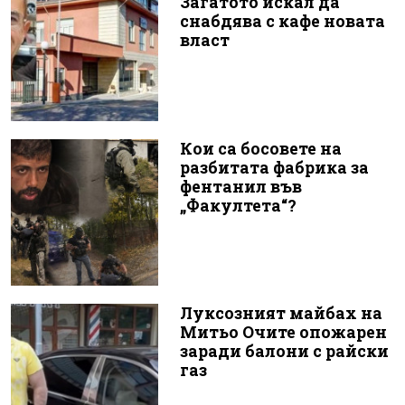
Загатото искал да
снабдява с кафе новата
власт
Кои са босовете на
разбитата фабрика за
фентанил във
„Факултета“?
Луксозният майбах на
Митьо Очите опожарен
заради балони с райски
газ