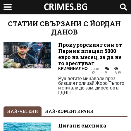
СТАТИИ СВЪРЗАНИ С ЙОРДАН
ДАНОВ
Прокурорският син от
Перник плащал 5000
евро на месец, за да не
го арестуват
КРИМИНАЛНО
June
02
9
609
Рушветите минавали през
бившия полицай Жоро Тъпото
и стигали до зам.-директор в
ГДНП
НАЙ-ЧЕТЕНИ
НАЙ-КОМЕНТИРАНИ
Цигани смениха