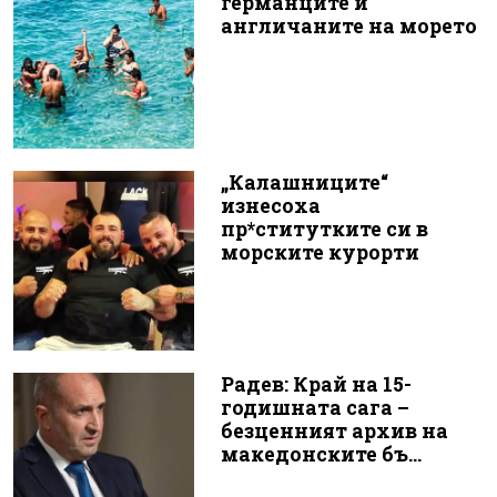
германците и
англичаните на морето
„Калашниците“
изнесоха
пр*ститутките си в
морските курорти
Радев: Край на 15-
годишната сага –
безценният архив на
македонските бъ...