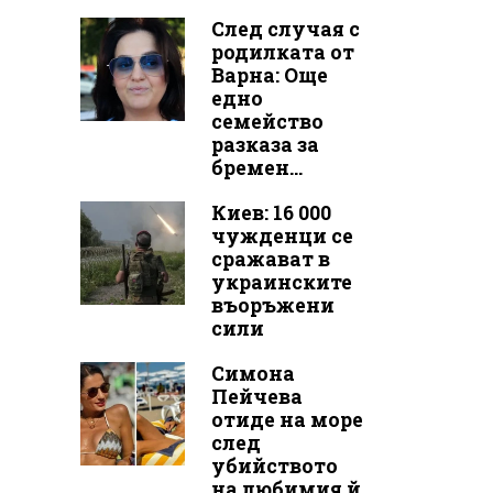
След случая с
родилката от
Варна: Още
едно
семейство
разказа за
бремен...
Киев: 16 000
чужденци се
сражават в
украинските
въоръжени
сили
Симона
Пейчева
отиде на море
след
убийството
на любимия й