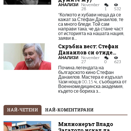
АНАЛИЗИ
November
28
1
532
"Колкото и хубави неща да се
кажат за Стефан Данаилов, те
са много бледи. Той сам
направи така, че да стане част
от историята на нашата нация,
заяви в...
Скръбна вест: Стефан
Данаилов си отиде...
АНАЛИЗИ
November
27
0
623
Почина легендата на
българското кино Стефан
Данаилов. Мастера е издъхал
тази нощ в 00.15 ч., съобщиха от
Военномедицинска академия,
където се бориха з...
НАЙ-ЧЕТЕНИ
НАЙ-КОМЕНТИРАНИ
Милионерът Владо
Загатото искал да