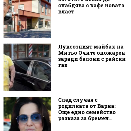
снабдява с кафе новата
власт
Луксозният майбах на
Митьо Очите опожарен
заради балони с райски
газ
След случая с
родилката от Варна:
Още едно семейство
разказа за бремен...