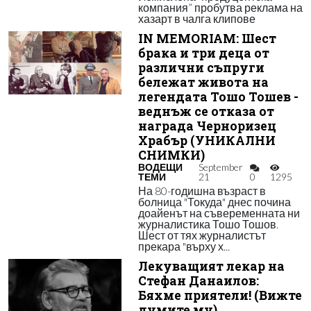
компания” пробутва реклама на
хазарт в чалга клипове
IN MEMORIAM: Шест
брака и три деца от
различни съпруги
бележат живота на
легендата Тошо Тошев -
веднъж се отказа от
награда Черноризец
Храбър (УНИКАЛНИ
СНИМКИ)
ВОДЕЩИ
September
ТЕМИ
21
0
1295
На 80-годишна възраст в
болница "Токуда" днес почина
доайенът на съвеременната ни
журналистика Тошо Тошов.
Шест от тях журналистът
прекара "върху х...
Лекуващият лекар на
Стефан Данаилов:
Бяхме приятели! (Вижте
думите му)