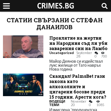
СТАТИИ СВЪРЗАНИ С СТЕФАН
ДАНАИЛОВ
Проклятие на жертви
на Народния съд ли уби
заварения син на Ламбо
Uncategorized
September
28
0
700
Майор Деянов си издействал
лукс жилище от Тато навръх
Нова година
Скандал! PalmsBet гази
закона като
алкохолните и
цигарени босове преди
15 години. Арести кога?
ВОДЕЩИ
November
ТЕМИ
20
0
1085
Измислена “продуцентска