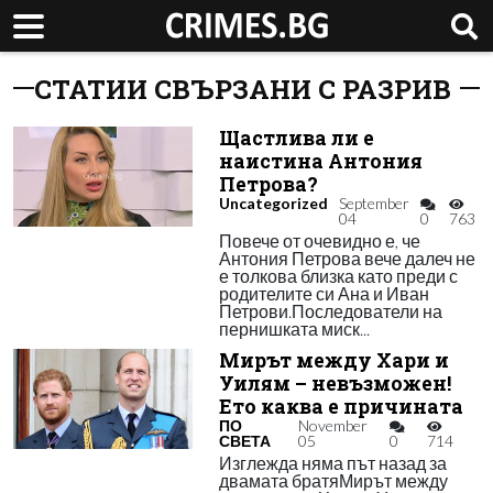
СТАТИИ СВЪРЗАНИ С РАЗРИВ
Щастлива ли е
наистина Антония
Петрова?
Uncategorized
September
04
0
763
Повече от очевидно е, че
Антония Петрова вече далеч не
е толкова близка като преди с
родителите си Ана и Иван
Петрови.Последователи на
пернишката миск...
Мирът между Хари и
Уилям – невъзможен!
Ето каква е причината
ПО
November
СВЕТА
05
0
714
Изглежда няма път назад за
двамата братяМирът между