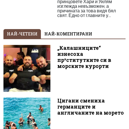
принцовете Хари и Уилям
изглежда невъзможен, а
причината за това видя бял
свят. Едно от главните у...
НАЙ-ЧЕТЕНИ
НАЙ-КОМЕНТИРАНИ
„Калашниците“
изнесоха
пр*ститутките си в
морските курорти
Цигани смениха
германците и
англичаните на морето