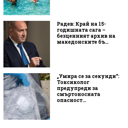
Радев: Край на 15-
годишната сага –
безценният архив на
македонските бъ...
„Умира се за секунди“:
Токсиколог
предупреди за
смъртоносната
опасност...