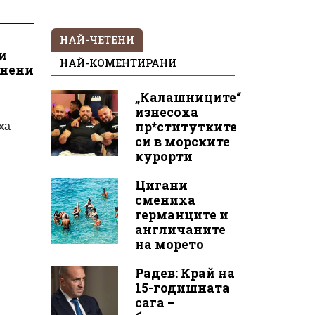
НАЙ-ЧЕТЕНИ
и
НАЙ-КОМЕНТИРАНИ
гнени
„Калашниците“
изнесоха
ха
пр*ститутките
си в морските
курорти
Цигани
смениха
германците и
англичаните
на морето
Радев: Край на
15-годишната
сага –