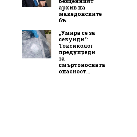
безценният
архив на
македонските
бъ...
„Умира се за
секунди“:
Токсиколог
предупреди
за
смъртоносната
опасност...