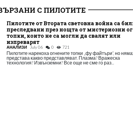
ВЪРЗАНИ С ПИЛОТИТЕ
Пилотите от Втората световна война са бил
преследвани през нощта от мистериозни о
топки, които не са могли да свалят или
изпреварят
АНАЛИЗИ
July 06
0
721
Пилотите нарекоха огнените топки „фу файтъри“, но няма
представа какво представляват. Плазма? Вражеска
технология? Извънземни? Все още не сме го раз...