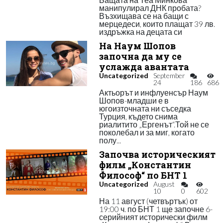
манипулирал ДНК пробата?
Възхищава се на бащи с
мерцедеси, които плащат 39 лв.
издръжка на децата си
На Наум Шопов
започна да му се
услажда авантата
Uncategorized
September
24
186
686
Актьорът и инфлуенсър Наум
Шопов-младши е в
югоизточната ни съседка
Турция, където снима
риалитито „Ергенът“.Той не се
поколебал и за миг, когато
полу...
Започва историческият
филм „Константин
Философ“ по БНТ 1
Uncategorized
August
10
0
602
На 11 август (четвъртък) от
19:00 ч. по БНТ 1 ще започне 6-
серийният исторически филм