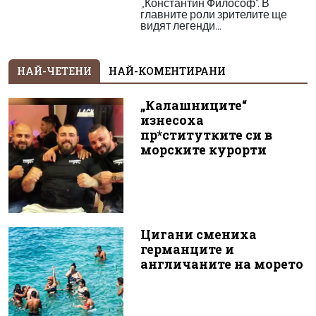
„Константин Философ“. В
главните роли зрителите ще
видят легенди...
НАЙ-ЧЕТЕНИ
НАЙ-КОМЕНТИРАНИ
„Калашниците“
изнесоха
пр*ститутките си в
морските курорти
Цигани смениха
германците и
англичаните на морето