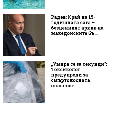
Радев: Край на 15-
годишната сага –
безценният архив на
македонските бъ...
„Умира се за секунди“:
Токсиколог
предупреди за
смъртоносната
опасност...