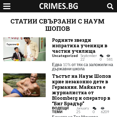
СТАТИИ СВЪРЗАНИ С НАУМ
ШОПОВ
Родните звезди
изпратиха ученици в
частни училища
Uncategorized
September
22
0
581
Едва 10% от тях са заложили на
държавни школа
Тъстът на Наум Шопов
крие незаконно дете в
Германия. Майката е
журналистка от
Bloomberg и оператор в
“Биг Брадър”
ВОДЕЩИ
January
ТЕМИ
25
0
6209
Бащата на Теа Минкова