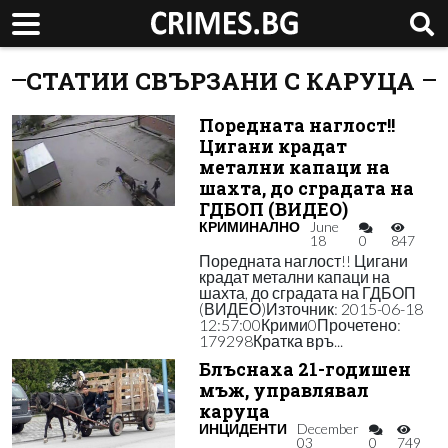
СТАТИИ СВЪРЗАНИ С КАРУЦА
Поредната наглост!!
Цигани крадат
метални капаци на
шахта, до сградата на
ГДБОП (ВИДЕО)
КРИМИНАЛНО
June
18
0
847
Поредната наглост!! Цигани
крадат метални капаци на
шахта, до сградата на ГДБОП
(ВИДЕО)Източник: 2015-06-18
12:57:00Крими0Прочетено:
179298Кратка връ...
Блъснаха 21-годишен
мъж, управлявал
каруца
ИНЦИДЕНТИ
December
03
0
749