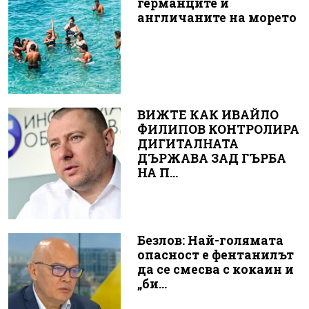
германците и
англичаните на морето
ВИЖТЕ КАК ИВАЙЛО
ФИЛИПОВ КОНТРОЛИРА
ДИГИТАЛНАТА
ДЪРЖАВА ЗАД ГЪРБА
НА П...
Безлов: Най-голямата
опасност е фентанилът
да се смесва с кокаин и
„би...