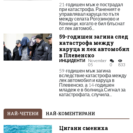
21-годишен мъж е пострадал
при катастрофа. Раненият е
управлявал каруца по пътя
между селата Рогозиново и
Конници, когато е бил блъснат
от лек автомоб...
59-годишен загина след
катастрофа между
каруца и лек автомобил
в Плевенско
ИНЦИДЕНТИ
November
05
0
833
59-годишен мъж загина
вследствие катастрофа между
лек автомобил и каруца в
Плевенско, а 14-годишен
младеж е в болница.Сигнал за
катастрофата, случила...
НАЙ-ЧЕТЕНИ
НАЙ-КОМЕНТИРАНИ
Цигани смениха