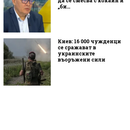
да се смесва с кокаин и
„би...
Киев: 16 000 чужденци
се сражават в
украинските
въоръжени сили