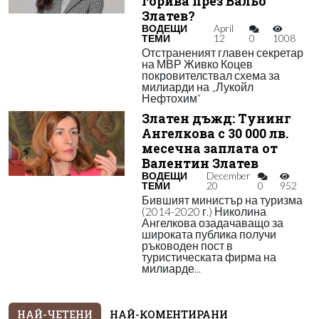
горива през Вальо
Златев?
ВОДЕЩИ
April
ТЕМИ
12
0
1008
Отстраненият главен секретар
на МВР Живко Коцев
покровителствал схема за
милиарди на „Лукойл
Нефтохим“
Златен дъжд: Тунинг
Ангелкова с 30 000 лв.
месечна заплата от
Валентин Златев
ВОДЕЩИ
December
ТЕМИ
20
0
952
Бившият министър на туризма
(2014-2020 г.) Николина
Ангелкова озадачаващо за
широката публика получи
ръководен пост в
туристическата фирма на
милиарде...
НАЙ-ЧЕТЕНИ
НАЙ-КОМЕНТИРАНИ