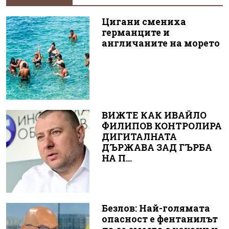
Цигани смениха
германците и
англичаните на морето
ВИЖТЕ КАК ИВАЙЛО
ФИЛИПОВ КОНТРОЛИРА
ДИГИТАЛНАТА
ДЪРЖАВА ЗАД ГЪРБА
НА П...
Безлов: Най-голямата
опасност е фентанилът