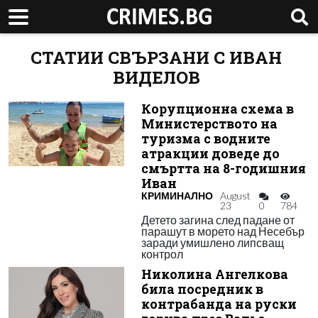
СТАТИИ СВЪРЗАНИ С ИВАН
ВИДЕЛОВ
Корупционна схема в
Министерството на
туризма с водните
атракции доведе до
смъртта на 8-годишния
Иван
КРИМИНАЛНО
August
23
0
784
Детето загина след падане от
парашут в морето над Несебър
заради умишлено липсващ
контрол
Николина Ангелкова
била посредник в
контрабанда на руски