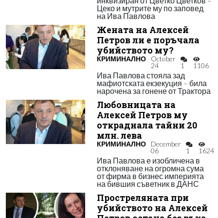
инквизиран от Цветко Цветков –
Цеко и мутрите му по заповед
на Ива Павлова
Жената на Алексей
Петров ли е поръчала
убийството му?
КРИМИНАЛНО
October
24
1
1106
Ива Павлова стояла зад
мафиотската екзекуция – била
нарочена за гонене от Трактора
Любовницата на
Алексей Петров му
откраднала тайни 20
млн. лева
КРИМИНАЛНО
December
06
1
1624
Ива Павлова е изобличена в
отклоняване на огромна сума
от фирма в бизнес империята
на бившия съветник в ДАНС
Простреляната при
убийството на Алексей