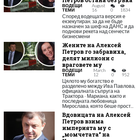
Петров остана без ръка
ВОДЕЩИ
August
ТЕМИ
16
0
1834
Според водещата версия е
екзекутиран, за да не бъде
назначен за шеф на ДАНС и да
поднови рекета над сенчести
бизнесмени
Жените на Алексей
Петров го забравиха,
делят милиони с
враговете му
ВОДЕЩИ
March
ТЕМИ
12
0
952
Цялото му богатство е
разделено между Ива Павлова,
официалната съпруга на
Трактора - Мариана, както и
последната любовница
Мирослава, която беше прост...
Вдовицата на Алексей
Петров взима
империята му с
„момчетата“ на