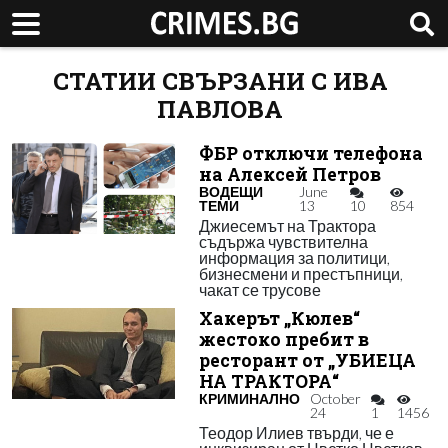
СТАТИИ СВЪРЗАНИ С ИВА
ПАВЛОВА
ФБР отключи телефона
на Алексей Петров
ВОДЕЩИ
June
ТЕМИ
13
10
854
Джиесемът на Трактора
съдържа чувствителна
информация за политици,
бизнесмени и престъпници,
чакат се трусове
Хакерът „Кюлев“
жестоко пребит в
ресторант от „УБИЕЦА
НА ТРАКТОРА“
КРИМИНАЛНО
October
24
1
1456
Теодор Илиев твърди, че е