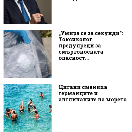
„Умира се за секунди“:
Токсиколог
предупреди за
смъртоносната
опасност...
Цигани смениха
германците и
англичаните на морето