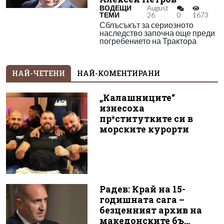
ВОДЕЩИ
August
ТЕМИ
26
0
1673
Сблъсъкът за сериозното
наследство започна още преди
погребението на Трактора
НАЙ-ЧЕТЕНИ
НАЙ-КОМЕНТИРАНИ
„Калашниците“
изнесоха
пр*ститутките си в
морските курорти
Радев: Край на 15-
годишната сага –
безценният архив на
македонските бъ...