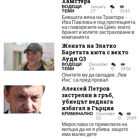
Хамстера
ВОДЕЩИ
January
ТЕМИ
27
1
3143
Бившата жена на Трактора –
Ива Павлова е под протекцията
на главорезите на Цеко, които
бранят и колите застраховани в
компанията
Жената на Златко
Баретата кюта с вехто
Ауди Q3
ВОДЕЩИ
December
ТЕМИ
24
0
3416
Опитите му да овладее „Лев
Инс“ са пред провал
Алексей Петров
застрелян в гръб,
убиецът веднага
избягал в Гърция
КРИМИНАЛНО
December
02
0
2569
Мирослава се примолила на
килъра да не я убива, защото
има малко дете