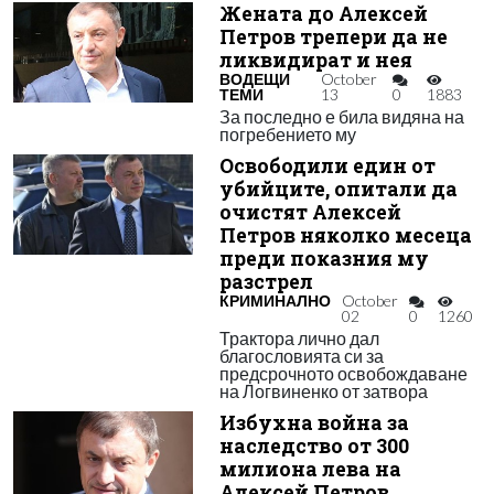
Жената до Алексей
Петров трепери да не
ликвидират и нея
ВОДЕЩИ
October
ТЕМИ
13
0
1883
За последно е била видяна на
погребението му
Освободили един от
убийците, опитали да
очистят Алексей
Петров няколко месеца
преди показния му
разстрел
КРИМИНАЛНО
October
02
0
1260
Трактора лично дал
благословията си за
предсрочното освобождаване
на Логвиненко от затвора
Избухна война за
наследство от 300
милиона лева на
Алексей Петров