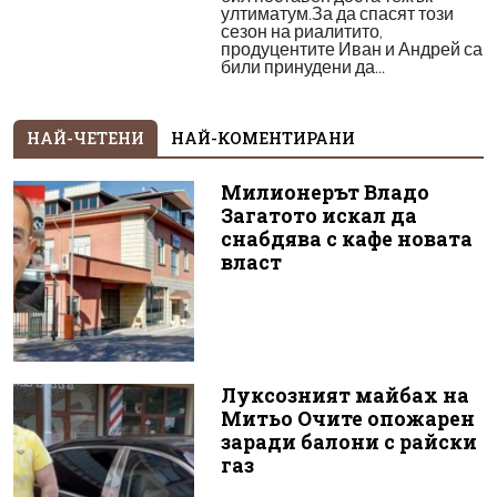
ултиматум.За да спасят този
сезон на риалитито,
продуцентите Иван и Андрей са
били принудени да...
НАЙ-ЧЕТЕНИ
НАЙ-КОМЕНТИРАНИ
Милионерът Владо
Загатото искал да
снабдява с кафе новата
власт
Луксозният майбах на
Митьо Очите опожарен
заради балони с райски
газ