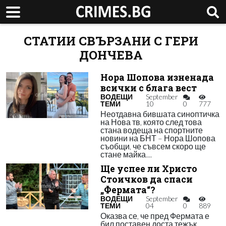
СТАТИИ СВЪРЗАНИ С ГЕРИ
ДОНЧЕВА
Нора Шопова изненада
всички с блага вест
ВОДЕЩИ
September
ТЕМИ
10
0
777
Неотдавна бившата синоптичка
на Нова тв, която след това
стана водеща на спортните
новини на БНТ – Нора Шопова
съобщи, че съвсем скоро ще
стане майка....
Ще успее ли Христо
Стоичков да спаси
„Фермата“?
ВОДЕЩИ
September
ТЕМИ
04
0
889
Оказва се, че пред Фермата е
бил поставен доста тежък