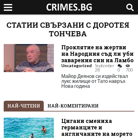
СТАТИИ СВЪРЗАНИ С ДОРОТЕЯ
ТОНЧЕВА
Проклятие на жертви
на Народния съд ли уби
заварения син на Ламбо
Uncategorized
September
28
0
700
Майор Деянов си издействал
лукс жилище от Тато навръх
Нова година
НАЙ-ЧЕТЕНИ
НАЙ-КОМЕНТИРАНИ
Цигани смениха
германците и
англичаните на морето