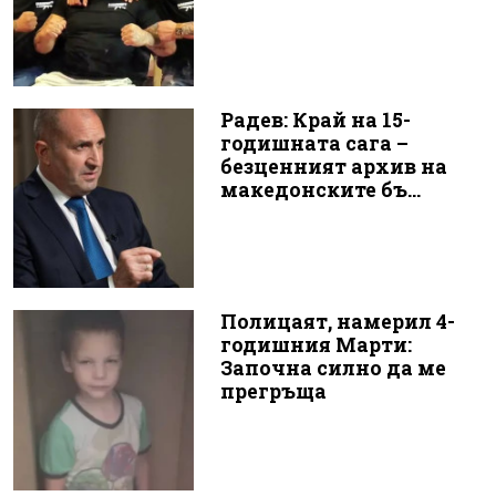
Радев: Край на 15-
годишната сага –
безценният архив на
македонските бъ...
Полицаят, намерил 4-
годишния Марти:
Започна силно да ме
прегръща