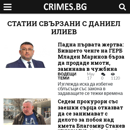
СТАТИИ СВЪРЗАНИ С ДАНИЕЛ
ИЛИЕВ
Падна първата жертва:
Бившето ченге на ГЕРБ
Младен Маринов бърза
да продаде имоти,
заминава в чужбина
ВОДЕЩИ
May
ТЕМИ
17
0
1120
Изглежда иска да избегне
сблъсъци със закона в
задаващите се тежки времена
Седем прокурори със
заешки сърца отказват
да се занимават с
делото за побоя над
кмета Благомир Станев