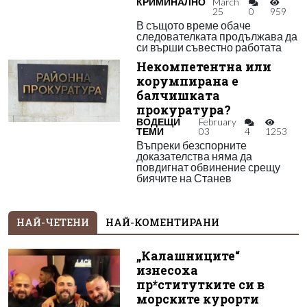
КРИМИНАЛНО
March
25
0
959
В същото време обаче
следователката продължава да
си върши съвестно работата
Некомпетентна или
корумпирана е
балчишката
прокуратура?
ВОДЕЩИ
February
ТЕМИ
03
4
1253
Въпреки безспорните
доказателства няма да
повдигнат обвинение срещу
биячите на Станев
НАЙ-ЧЕТЕНИ
НАЙ-КОМЕНТИРАНИ
„Калашниците“
изнесоха
пр*ститутките си в
морските курорти