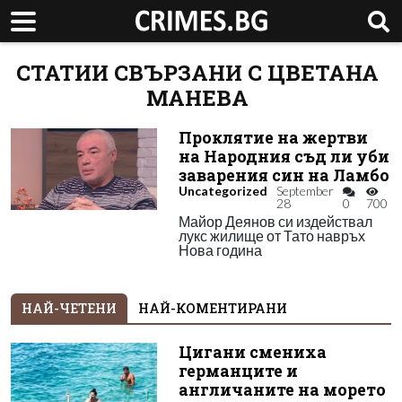
СТАТИИ СВЪРЗАНИ С ЦВЕТАНА
МАНЕВА
Проклятие на жертви
на Народния съд ли уби
заварения син на Ламбо
Uncategorized
September
28
0
700
Майор Деянов си издействал
лукс жилище от Тато навръх
Нова година
НАЙ-ЧЕТЕНИ
НАЙ-КОМЕНТИРАНИ
Цигани смениха
германците и
англичаните на морето