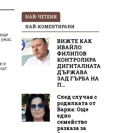
НАЙ-ЧЕТЕНИ
НАЙ-КОМЕНТИРАНИ
ващи
 ужас.
ВИЖТЕ КАК
ИВАЙЛО
ФИЛИПОВ
КОНТРОЛИРА
е е
ДИГИТАЛНАТА
анат
ДЪРЖАВА
ЗАД ГЪРБА НА
П...
След случая с
родилката от
Варна: Още
едно
семейство
разказа за