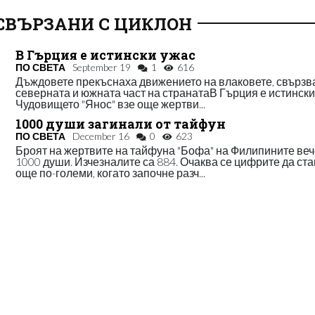
СВЪРЗАНИ С ЦИКЛОН
В Гърция е истински ужас
ПО СВЕТА
September 19
1
616
Дъждовете прекъснаха движението на влаковете, свърз
северната и южната част на странатаВ Гърция е истински
Чудовището "Янос" взе още жертви...
1000 души загинали от тайфун
ПО СВЕТА
December 16
0
623
Броят на жертвите на тайфуна "Бофа" на Филипините веч
1000 души. Изчезналите са 884. Очаква се цифрите да ст
още по-големи, когато започне разч...