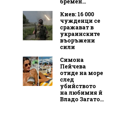
бремен...
Киев: 16 000
чужденци се
сражават в
украинските
въоръжени
сили
Симона
Пейчева
отиде на море
след
убийството
на любимия й
Владо Загато...