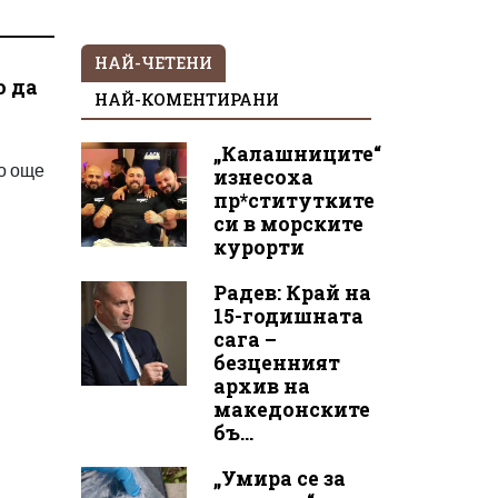
НАЙ-ЧЕТЕНИ
о да
НАЙ-КОМЕНТИРАНИ
„Калашниците“
то още
изнесоха
пр*ститутките
си в морските
курорти
Радев: Край на
15-годишната
сага –
безценният
архив на
македонските
бъ...
„Умира се за