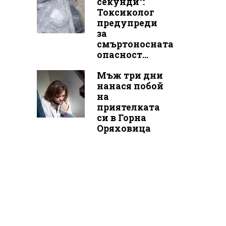
секунди“:
Токсиколог
предупреди
за
смъртоносната
опасност...
Мъж три дни
нанася побой
на
приятелката
си в Горна
Оряховица