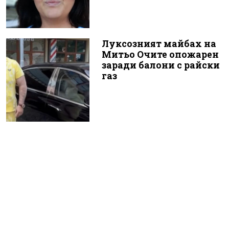
Луксозният майбах на
Митьо Очите опожарен
заради балони с райски
газ