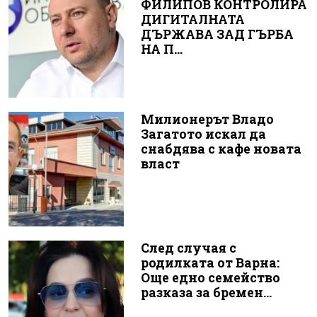
ФИЛИПОВ КОНТРОЛИРА
ДИГИТАЛНАТА
ДЪРЖАВА ЗАД ГЪРБА
НА П...
Милионерът Владо
Загатото искал да
снабдява с кафе новата
власт
След случая с
родилката от Варна:
Още едно семейство
разказа за бремен...