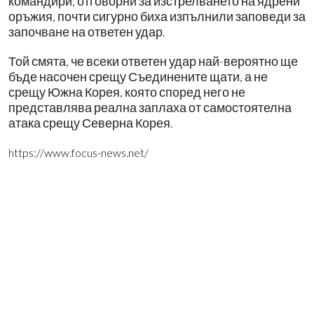
командири, отговорни за изстрелването на ядрени
оръжия, почти сигурно биха изпълнили заповеди за
започване на ответен удар.
Той смята, че всеки ответен удар най-вероятно ще
бъде насочен срещу Съединените щати, а не
срещу Южна Корея, която според него не
представлява реална заплаха от самостоятелна
атака срещу Северна Корея.
https://www.focus-news.net/