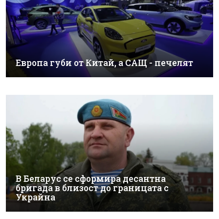
Европа губи от Китай, а САЩ - печелят
В Беларус се сформира десантна
бригада в близост до границата с
Украйна