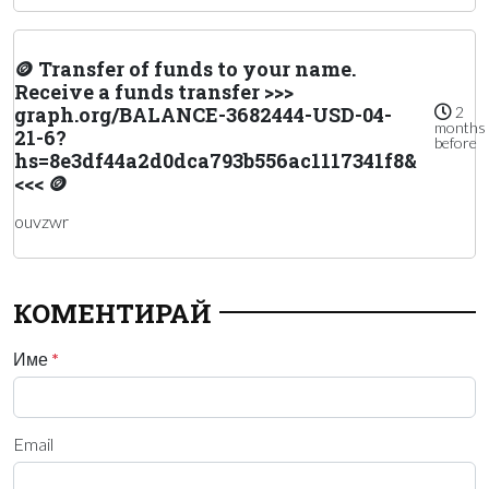
🪙 Transfer of funds to your name.
Receive a funds transfer >>>
graph.org/BALANCE-3682444-USD-04-
2
months
21-6?
before
hs=8e3df44a2d0dca793b556ac1117341f8&
<<< 🪙
ouvzwr
КОМЕНТИРАЙ
Име
*
Email