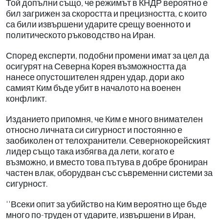
Той допълни също, че режимът в КНДР вероятно е
бил загрижен за скоростта и прецизността, с които
са били извършени ударите срещу военното и
политическото ръководство на Иран.
Според експерти, подобни промени имат за цел да
осигурят на Северна Корея възможността да
нанесе опустошителен ядрен удар, дори ако
самият Ким бъде убит в началото на военен
конфликт.
Изданието припомня, че Ким е много внимателен
относно личната си сигурност и постоянно е
заобиколен от телохранители. Севернокорейският
лидер също така избягва да лети, когато е
възможно, и вместо това пътува в добре брониран
частен влак, оборудван със съвременни системи за
сигурност.
''Всеки опит за убийство на Ким вероятно ще бъде
много по-труден от ударите, извършени в Иран,