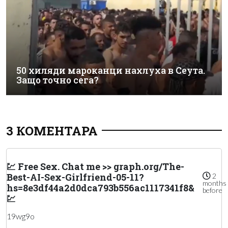
50 хиляди мароканци нахлуха в Сеута.
Защо точно сега?
3 КОМЕНТАРА
💹 Free Sex. Chat me >> graph.org/The-
Best-AI-Sex-Girlfriend-05-11?
2
months
hs=8e3df44a2d0dca793b556ac1117341f8&
before
💹
19wg9o