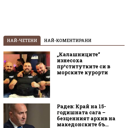
НАЙ-ЧЕТЕНИ
НАЙ-КОМЕНТИРАНИ
„Калашниците“
изнесоха
пр*ститутките си в
морските курорти
Радев: Край на 15-
годишната сага –
безценният архив на
македонските бъ...