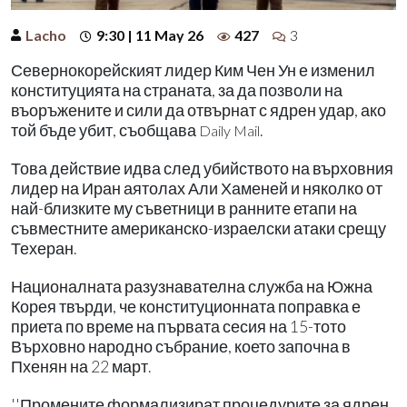
Lacho
9:30 | 11 May 26
427
3
Севернокорейският лидер Ким Чен Ун е изменил
конституцията на страната, за да позволи на
въоръжените и сили да отвърнат с ядрен удар, ако
той бъде убит, съобщава
.
Daily Mail
Това действие идва след убийството на върховния
лидер на Иран аятолах Али Хаменей и няколко от
най-близките му съветници в ранните етапи на
съвместните американско-израелски атаки срещу
Техеран.
Националната разузнавателна служба на Южна
Корея твърди, че конституционната поправка е
приета по време на първата сесия на 15-тото
Върховно народно събрание, което започна в
Пхенян на 22 март.
''Промените формализират процедурите за ядрен