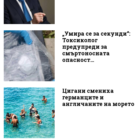
„Умира се за секунди“:
Токсиколог
предупреди за
смъртоносната
опасност...
Цигани смениха
германците и
англичаните на морето