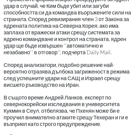
удар в случай, че Ким бъде убит или загуби
способността си да командва въоръжените сили на
страната. Според ревизирания член 3 от Закона за
ядрената политика на Северна Корея, ако има
заплаха от вражески атаки срещу системата за
ядрено командване и контрол на страната, ядрен
удар ще бъде извършен ''автоматично и
незабавно'' в отговор'', подчерта Daily Mail.
Според анализатори, подобно решение най-
вероятно отразява дълбока загриженост в режима
след успешните удари на САЩ и Израел срещу
висшето ръководство на Иран.
В същото време Андрей Ланков, експерт по
севернокорейски изследвания в университета
Кукмин в Сеул, отбелязва, че Пхенян може би е
проучил внимателно атаките срещу Техеран и ги е
възприел като строго предупреждение.