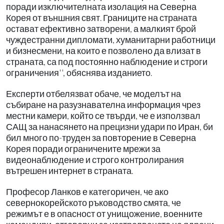
поради изключителната изолация на Северна
Корея от външния свят. Границите на страната
остават ефективно затворени, а малкият брой
чуждестранни дипломати, хуманитарни работници
и бизнесмени, на които е позволено да влизат в
страната, са под постоянно наблюдение и строги
ограничения'', обяснява изданието.
Експерти отбелязват обаче, че моделът на
събиране на разузнавателна информация чрез
местни камери, който се твърди, че е използвал
САЩ за нанасянето на прецизни удари по Иран, би
бил много по-труден за повторение в Северна
Корея поради ограничените мрежи за
видеонаблюдение и строго контролирания
вътрешен интернет в страната.
Професор Ланков е категоричен, че ако
севернокорейското ръководство смята, че
режимът е в опасност от унищожение, военните