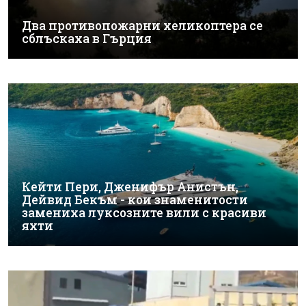
Два противопожарни хеликоптера се
сблъскаха в Гърция
Кейти Пери, Дженифър Анистън,
Дейвид Бекъм - кои знаменитости
замениха луксозните вили с красиви
яхти