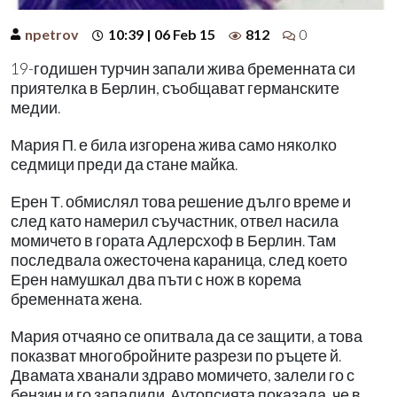
npetrov
10:39 | 06 Feb 15
812
0
19-годишен турчин запали жива бременната си
приятелка в Берлин, съобщават германските
медии.
Мария П. е била изгорена жива само няколко
седмици преди да стане майка.
Ерен Т. обмислял това решение дълго време и
след като намерил съучастник, отвел насила
момичето в гората Адлерсхоф в Берлин. Там
последвала ожесточена караница, след което
Ерен намушкал два пъти с нож в корема
бременната жена.
Мария отчаяно се опитвала да се защити, а това
показват многобройните разрези по ръцете й.
Двамата хванали здраво момичето, залели го с
бензин и го запалили. Аутопсията показала, че в