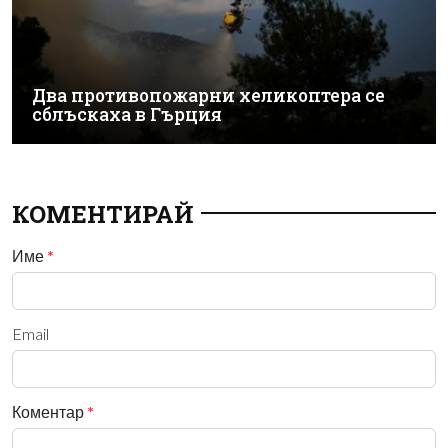
Два противопожарни хеликоптера се
сблъскаха в Гърция
КОМЕНТИРАЙ
Име
*
Email
Коментар
*