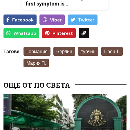
first symptom is ..
Facebook
Viber
Тwitter
Whatsapp
Pinterest
Тагове:
Германия
Берлин
турчин
Ерен Т.
Мария П.
ОЩЕ ОТ ПО СВЕТА