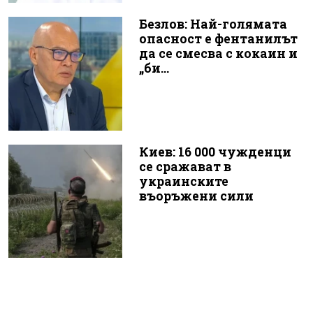
Безлов: Най-голямата
опасност е фентанилът
да се смесва с кокаин и
„би...
Киев: 16 000 чужденци
се сражават в
украинските
въоръжени сили