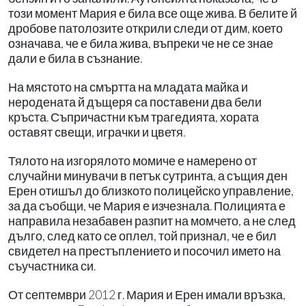
този момент Мария е била все още жива. В белите й
дробове патолозите открили следи от дим, което
означава, че е била жива, въпреки че не се знае
дали е била в съзнание.
На мястото на смъртта на младата майка и
неродената й дъщеря са поставени два бели
кръста. Съпричастни към трагедията, хората
оставят свещи, играчки и цветя.
Тялото на изгорялото момиче е намерено от
случайни минувачи в петък сутринта, а същия ден
Ерен отишъл до близкото полицейско управление,
за да съобщи, че Мария е изчезнала. Полицията е
направила незабавен разпит на момчето, а не след
дълго, след като се оплел, той признал, че е бил
свидетел на престъплението и посочил името на
съучастника си.
От септември 2012 г. Мария и Ерен имали връзка,