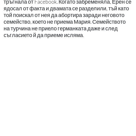
тръгнала от Facebook. Когато забременяла, Ерен се
ядосал от факта и двамата се разделили, тъй като
той поискал от нея да абортира заради неговото
семейство, което не приема Мария. Семейството
на турчина не приело германката даже и след
съгласието й да приеме исляма.