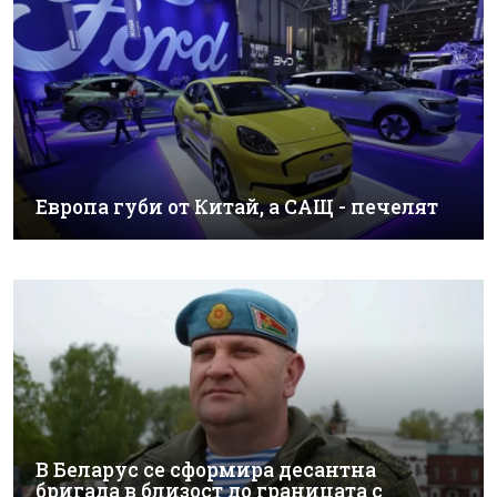
Европа губи от Китай, а САЩ - печелят
В Беларус се сформира десантна
бригада в близост до границата с