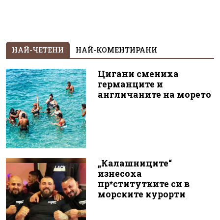
НАЙ-ЧЕТЕНИ
НАЙ-КОМЕНТИРАНИ
Цигани смениха
германците и
англичаните на морето
„Калашниците“
изнесоха
пр*ститутките си в
морските курорти