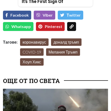
It's The First Sign Of
Facebook
Viber
Тwitter
Whatsapp
Pinterest
Тагове:
коронавирус
доналд тръмп
COVID-19
Мелания Тръмп
Хоуп Хикс
ОЩЕ ОТ ПО СВЕТА