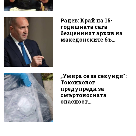
Радев: Край на 15-
годишната сага –
безценният архив на
македонските бъ...
„Умира се за секунди“:
Токсиколог
предупреди за
смъртоносната
опасност...