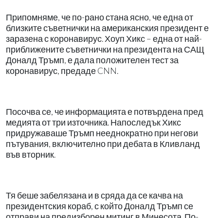
Припомняме, че по-рано стана ясно, че една от
близките съветнички на американския президент е
заразена с коронавирус. Хоуп Хикс – една от най-
приближените съветнички на президента на САЩ
Доналд Тръмп, е дала положителен тест за
коронавирус, предаде CNN.
Посочва се, че информацията е потвърдена пред
медията от три източника. Напоследък Хикс
придружаваше Тръмп нееднократно при негови
пътувания, включително при дебата в Кливланд
във вторник.
Тя беше забелязана и в сряда да се качва на
президентския кораб, с който Доналд Тръмп се
отправи на предизборен митинг в Минесота. По-