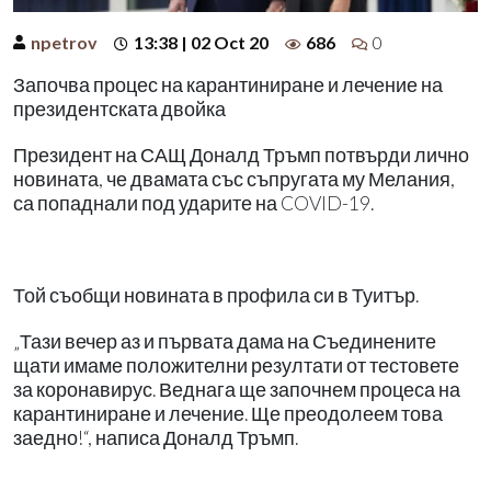
npetrov
13:38 | 02 Oct 20
686
0
Започва процес на карантиниране и лечение на
президентската двойка
Президент на САЩ Доналд Тръмп потвърди лично
новината, че двамата със съпругата му Мелания,
са попаднали под ударите на COVID-19.
Той съобщи новината в профила си в Туитър.
„Тази вечер аз и първата дама на Съединените
щати имаме положителни резултати от тестовете
за коронавирус. Веднага ще започнем процеса на
карантиниране и лечение. Ще преодолеем това
заедно!“, написа Доналд Тръмп.