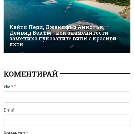
Кейти Пери, Дженифър Анистън,
Дейвид Бекъм - кои знаменитости
замениха луксозните вили с красиви
яхти
КОМЕНТИРАЙ
Име
*
Email
Коментар
*