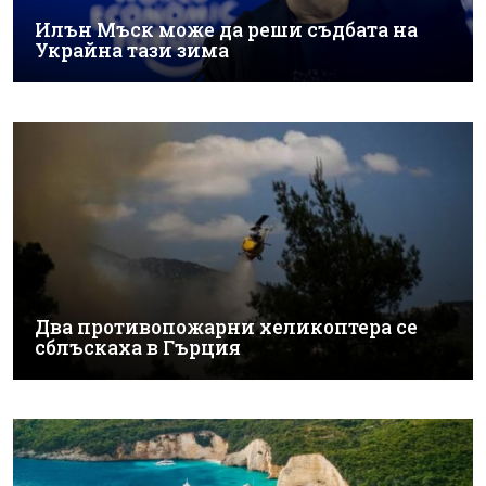
Илън Мъск може да реши съдбата на
Украйна тази зима
Два противопожарни хеликоптера се
сблъскаха в Гърция