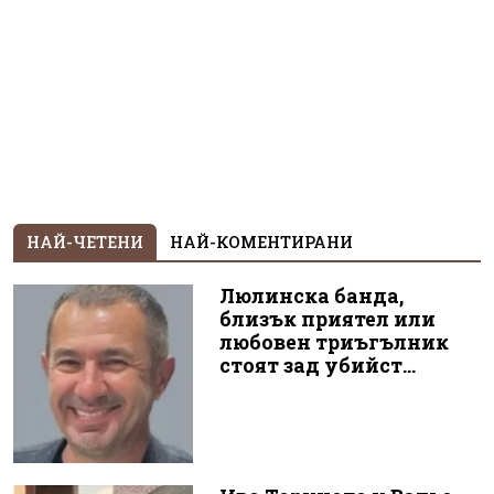
НАЙ-ЧЕТЕНИ
НАЙ-КОМЕНТИРАНИ
Люлинска банда,
близък приятел или
любовен триъгълник
стоят зад убийст...