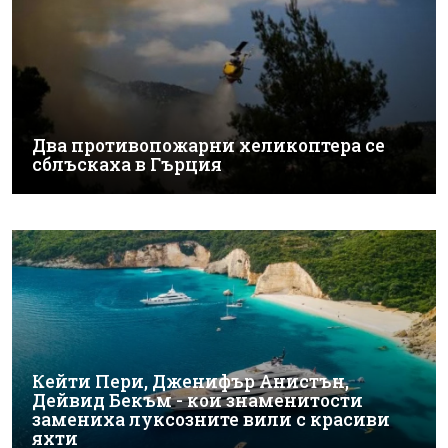
Два противопожарни хеликоптера се
сблъскаха в Гърция
Кейти Пери, Дженифър Анистън,
Дейвид Бекъм - кои знаменитости
замениха луксозните вили с красиви
яхти