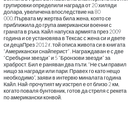
групировки определили награда от 20 хиляди
долара, увеличена впоследствие на 80
000. Първата му жертва била жена, която се
приближила до група американски военни с
граната в ръка. Кайл напуска армията през 2009
година и се установява в Тексас с жена си и двете
си децаПрез 2012 г. той описа живота си в книгата
“Американски снайперист” . Награждаван е с две
“Сребърни звезди” и 5 “Бронзови звезди” за
храброст. Бил е раняван два пъти. “Не съм правил
нищо за награди или пари. Правех го като нещо
необходимо”, заяви в интервю миналата година
Кайл. Най-прочутият му изстрел е от близо 2 км,
когато поваля бунтовник, готов да стреля с рекета
по американски конвой.