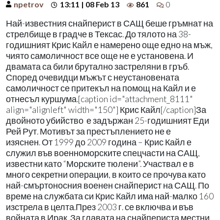
npetrov
13:11 | 08 Feb 13
861
0
Най-известния снайперист в САЩ беше гръмнат на
стрелбище в градче в Тексас. До тялото на 38-
годишният Крис Кайл е намерено още едно на мъж,
чиято самоличност все още не е установена. И
двамата са били брутално застреляни в гръб.
Според очевидци мъжът с неустановената
самоличност се притекъл на помощ на Кайл и е
отнесъл куршума.[caption id="attachment_8111"
align="alignleft" width="150"] Крис Кайл[/caption]За
двойното убийство е задържан 25-годишният Еди
Рей Рут. Мотивът за престъплението не е
изяснен. От 1999 до 2009 година – Крис Кайл е
служил във военноморските спецчасти на САЩ,
известни като “Морските тюлени”. Участвал е в
много секретни операции, в които се прочува като
най-смъртоносния военен снайперист на САЩ. По
време на службата си Крис Кайл има най-малко 160
изстрела в целта.През 2003 г. се включва и във
войната в Ирак. За главата на снайпериста местни