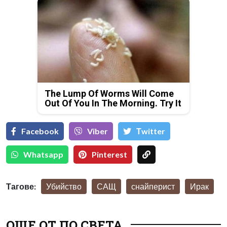
The Lump Of Worms Will Come
Out Of You In The Morning. Try It
Facebook
Viber
Тwitter
Whatsapp
Pinterest
Тагове:
Убийство
САЩ
снайперист
Ирак
ОЩЕ ОТ ПО СВЕТА