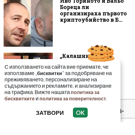
Иво Ториното и Вальо
Бореца ли
организираха първото
криптоубийство в Б...
„Калашниците“
изнесоха
С използването на сайта вие приемате, че
пр*ститутките си в
използваме „
" за подобряване на
бисквитки
морските курорти
преживяването, персонализиране на
съдържанието и рекламите, и анализиране
на трафика. Вижте нашата
политика за
и
.
бисквитките
политика за поверителност
Полицаят, намерил 4-
ЗАТВОРИ
OK
годишния Марти:
Започна силно да ме
прегръща