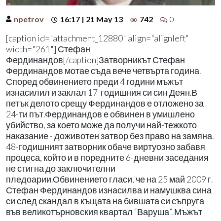
npetrov
16:17 | 21 May 13
742
0
[caption id="attachment_12880" align="alignleft"
width="261"] Стефан
Фердинандов[/caption]Затворникът Стефан
Фердинандов мотае съда вече четвърта година.
Според обвинението преди 4 години мъжът
изнасилил и заклал 17-годишния си син Деян.В
петък делото срещу Фердинандов е отложено за
24-ти път.Фердинандов е обвинен в умишлено
убийство, за което може да получи най-тежкото
наказание - доживотен затвор без право на замяна.
48-годишният затворник обаче виртуозно забавя
процеса, който и в поредните 6-дневни заседания
не стигна до заключителни
пледоарии.Обвинението гласи, че на 25 май 2009 г.
Стефан Фердинандов изнасилва и намушква сина
си след скандал в къщата на бившата си съпруга
във великотърновския квартал “Варуша”. Мъжът