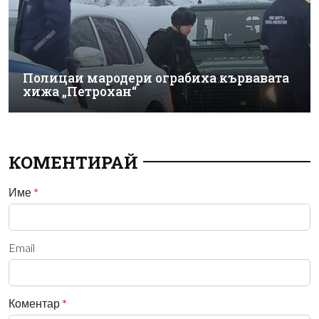
Полицаи мародери ограбиха кървавата
хижа „Петрохан“
КОМЕНТИРАЙ
Име
*
Email
Коментар
*