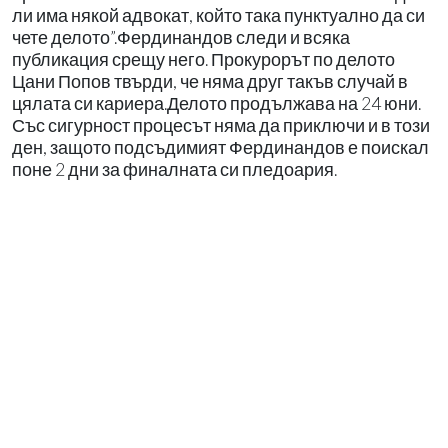
ли има някой адвокат, който така пунктуално да си
чете делото”.Фердинандов следи и всяка
публикация срещу него. Прокурорът по делото
Цани Попов твърди, че няма друг такъв случай в
цялата си кариера.Делото продължава на 24 юни.
Със сигурност процесът няма да приключи и в този
ден, защото подсъдимият Фердинандов е поискал
поне 2 дни за финалната си пледоария.