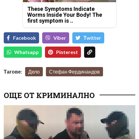
These Symptoms Indicate
Worms Inside Your Body! The
first symptom is ..
Facebook
Viber
Тwitter
Whatsapp
Pinterest
Тагове:
Дело
Стефан Фердинандов
ОЩЕ ОТ КРИМИНАЛНО