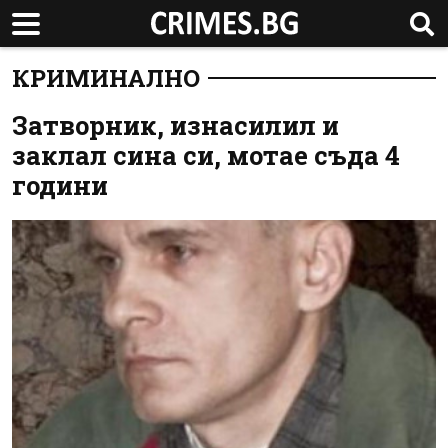
КРИМИНАЛНО
Затворник, изнасилил и
заклал сина си, мотае съда 4
години