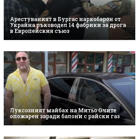
Арестуваният в Бургас наркобарон от
Украйна ръководел 14 фабрики за дрога
в Европейския съюз
Луксозният майбах на Митьо Очите
опожарен заради балони с райски газ