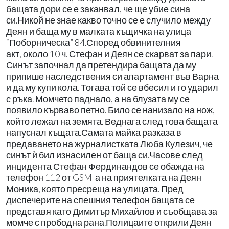
бащата дори се е заканвал, че ще убие сина
си.Никой не знае какво точно се е случило между
Деян и баща му в малката къщичка на улица
“Поборническа” 84.Според обвинителния
акт, около 10 ч. Стефан и Деян се скарват за пари.
Синът започнал да претендира бащата да му
припише наследствения си апартамент във Варна
и да му купи кола. Тогава той се вбесил и го ударил
с ръка. Момчето паднало, а на блузата му се
появило кърваво петно. Било се нанизало на нож,
който лежал на земята. Веднага след това бащата
напуснал къщата.Самата майка разказа в
предаването на журналистката Люба Кулезич, че
синът ѝ бил изнасилен от баща си.Часове след
инцидента Стефан Фердинандов се обажда на
телефон 112 от GSM-а на приятелката на Деян -
Моника, която пресреща на улицата. Пред
диспечерите на спешния телефон бащата се
представя като Димитър Михайлов и съобщава за
момче с прободна рана.Полицаите открили Деян