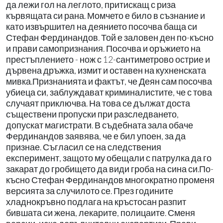
да лежи гол на леглото, притискащ с риза
кървящата си рана. Момчето е било в съзнание и
като извършител на деянието посочва баща си
Стефан Фердинандов. Той е заловен ден по-късно
и прави самопризнания. Посочва и оръжието на
престъплението - нож с 12-сантиметрово острие и
дървена дръжка, измит и оставен на кухненската
мивка.Признанията и фактът, че Деян сам посочва
убиеца си, заблуждават криминалистите, че с това
случаят приключва. На това се дължат доста
съществени пропуски при разследването,
допускат магистрати. В съдебната зала обаче
Фердинандов заявява, че е бил упоен, за да
признае. Съгласил се на следствения
експеримент, защото му обещали с патрулка да го
закарат до гробището да види гроба на сина си.По-
късно Стефан Фердинандов многократно променя
версията за случилото се. През годините
хладнокръвно подлага на кръстосан разпит
бившата си жена, лекарите, полицаите. Сменя