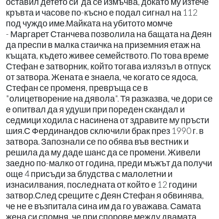
оставил детето си да се измъчва, докато му изтече
кръвта и часове по-късно е подал сигнал на 112
под чуждо име.Майката на убитото момче
- Маргарет Станчева позволила на бащата на Деян
да преспи в малка стаичка на приземния етаж на
къщата, където живее семейството. По това време
Стефан е затворник, който тогава излязъл в отпуск
от затвора. Жената е знаела, че когато се ядоса,
Стефан се променя, превръща се в
"олицетворение на дявола". Тя разказва, че дори се
е опитвал да я удуши при пореден скандал и
седмици ходила с насинена от здравите му пръсти
шия.С Фердинандов сключили брак през 1990 г. в
затвора. Запознали се по обява във вестник и
решила да му даде шанс да се промени. Живели
заедно по-малко от година, преди мъжът да получи
още 4 присъди за блудства с малолетни и
изнасилвания, последната от който е 12 години
затвор.След срещите с Деян Стефан я обвинява,
че не е възпитала сина им да го уважава. Самата
жена си спомня, че при спорове между двамата