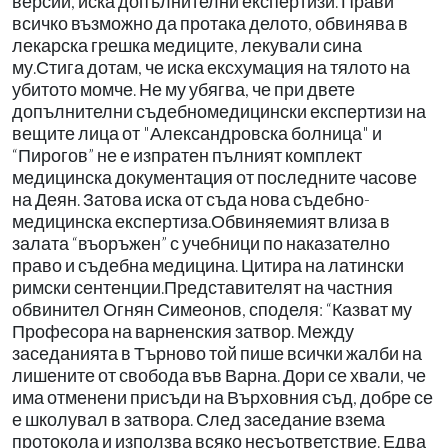
версии, иска допълнителни експертизи. Прави
всичко възможно да протака делото, обвинява в
лекарска грешка медиците, лекували сина
му.Стига дотам, че иска ексхумация на тялото на
убитото момче. Не му убягва, че при двете
допълнителни съдебномедицински експертизи на
вещите лица от "Александровска болница" и
“Пирогов” не е изпратен пълният комплект
медицинска документация от последните часове
на Деян. Затова иска от съда нова съдебно-
медицинска експертиза.Обвиняемият влиза в
залата “въоръжен” с учебници по наказателно
право и съдебна медицина. Цитира на латински
римски сентенции.Представителят на частния
обвинител Огнян Симеонов, споделя: “Казват му
Професора на варненския затвор. Между
заседанията в Търново той пише всички жалби на
лишените от свобода във Варна. Дори се хвали, че
има отменени присъди на Върховния съд, добре се
е школувал в затвора. След заседание взема
протокола и използва всяко несъответствие. Едва