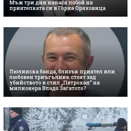
Мъж три дни нанася побой на
приятелката си в Горна Оряховица
Люлинска банда, близък приятел или
любовен триъгълник стоят зад
убийството в стил „Петрохан“ на
милионера Владо Загатото?