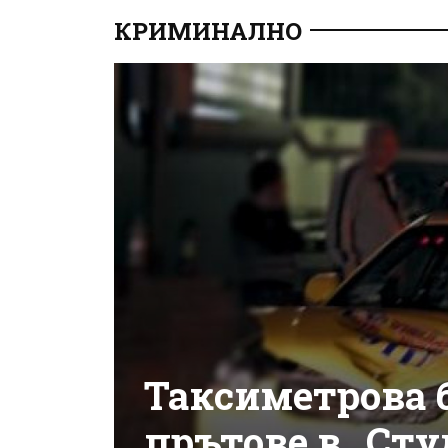
КРИМИНАЛНО
Таксиметрова б
прътове в „Сту