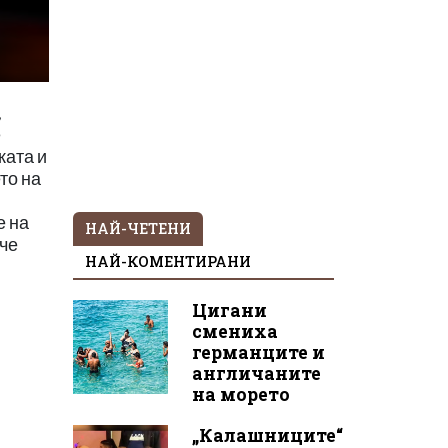
,
е
ката и
то на
е на
НАЙ-ЧЕТЕНИ
 че
НАЙ-КОМЕНТИРАНИ
Цигани
смениха
германците и
англичаните
на морето
„Калашниците“