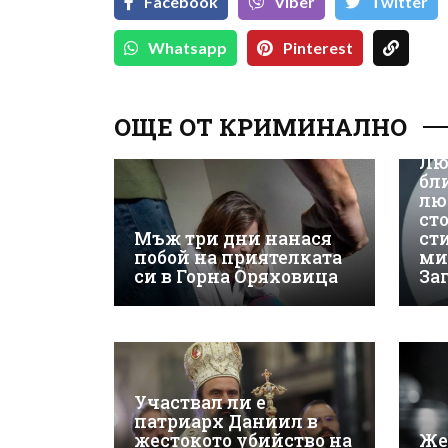
Facebook
Viber
Тwitter
Whatsapp
Pinterest
ОЩЕ ОТ КРИМИНАЛНО
Лю
бл
лю
ст
Мъж три дни нанася
ст
побой на приятелката
ми
си в Горна Оряховица
За
Участвал ли е
патриарх Даниил в
жестокото убийство на
Же