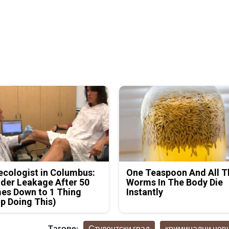
cologist in Columbus:
One Teaspoon And All T
der Leakage After 50
Worms In The Body Die
es Down to 1 Thing
Instantly
p Doing This)
Тагове:
Студентски град
криминални нов