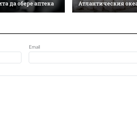
ита да обере аптека
Атлантическия оке
Email