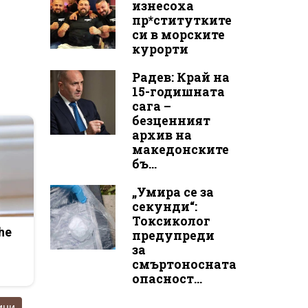
изнесоха
пр*ститутките
си в морските
курорти
Радев: Край на
15-годишната
сага –
безценният
архив на
македонските
бъ...
„Умира се за
секунди“:
Токсиколог
he
предупреди
за
смъртоносната
опасност...
ини