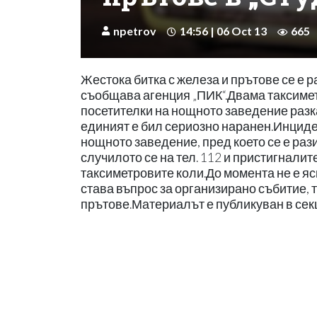
npetrov
14:56 | 06 Oct 13
665
Жестока битка с железа и прътове се е р
съобщава агенция „ПИК“.Двама таксимет
посетителки на нощното заведение разка
единият е бил сериозно наранен.Инциден
нощното заведение, пред което се е раз
случилото се на тел. 112 и пристигнали
таксиметровите коли.До момента не е яс
става въпрос за организирано събитие, т
прътове.Материалът е публикуван в се