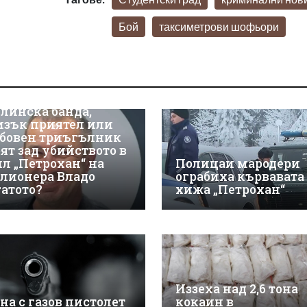
Бой
таксиметрови шофьори
линска банда,
изък приятел или
бовен триъгълник
оят зад убийството в
ил „Петрохан“ на
Полицаи мародери
лионера Владо
ограбиха кървавата
гатото?
хижа „Петрохан“
Иззеха над 2,6 тона
на с газов пистолет
кокаин в