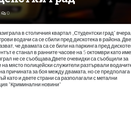
0
азиграла в столичния квартал „Студентски град“ вчера
рови водачи са се сбили пред дискотека в района. Дв
зват, че двамата са се били на паркинга пред дискоте
тът е станал в ранните часове на 5 октомври като име
играл не се съобщава.Двете очевидки са съобщили за
те на място полицейски служители разтървали водачит
на причината за боя между двамата, но се предполага
ъй като и двете страни са разполагали с метални
кция "Криминални новини"