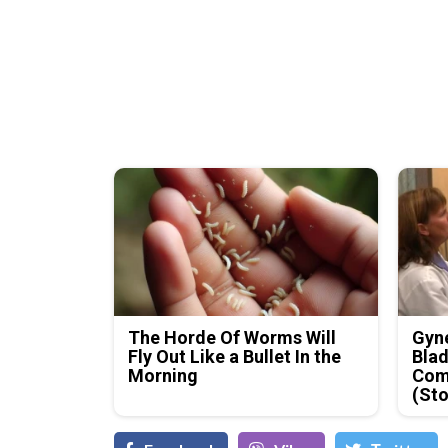
The Horde Of Worms Will
Gyne
Fly Out Like a Bullet In the
Blad
Morning
Com
(Sto