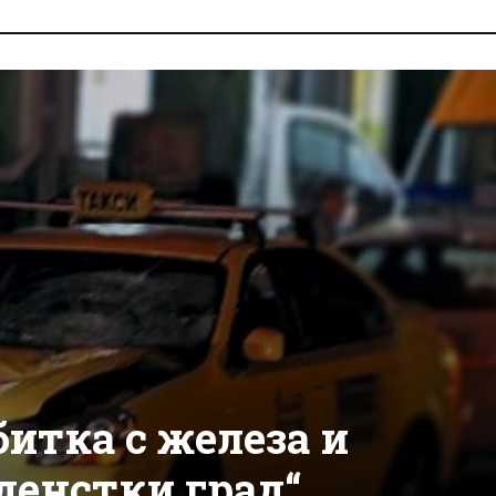
итка с железа и
денстки град“