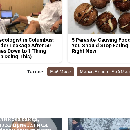
cologist in Columbus:
5 Parasite-Causing Foo
der Leakage After 50
You Should Stop Eating
es Down to 1 Thing
Right Now
p Doing This)
Тагове:
Бай Миле
Милчо Бонев - Бай Мил
линска банда,
изък приятел или