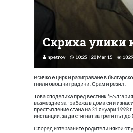
Скриха улики к
npetrov
10:25 | 20 Mar 15
102
Всичко е цирк и разиграване в българск
гнили овощни градини! Срам и резил!
Това споделиха пред вестник "България 
възмездие за грабежа в дома си и изнас
престъпление стана на 31 януари 1998 г
инстанции, за да стигнат за трети път д
Според изтерзаните родители някои от у