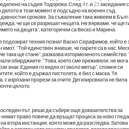
пределено на съдия Тодорова. След 4 г. и 23 заседания 
 делото в този момент е подсъдно на военен съд.
и давностни срокове. За съжаление така живеем в Бълг
ежда, че ще се разрешат нещата. Не вярваме, че ще г
името на децата", категорични са Веско и Марина.
те подозират техния познат Васил Серафимов, който е 
 имот. "Той единствен знаеше, че парите са в нас. Мес
 че така ще стане", разказва изтормозеното семейство.
нали обирджиите: "Това, което сме преживели, не мога 
ози знак. Единия го видях от около метър", спомня си
тите, който е държал пистолета, е бил с маска. Тя
, с изрязани прорези за очите. Дегизировката не била
очти цялото.
последен път, реши да събере още доказателства за
 нямат право повече да връщат процеса за ново гледа
 на втора инстанция, която може да разследва. Затова 