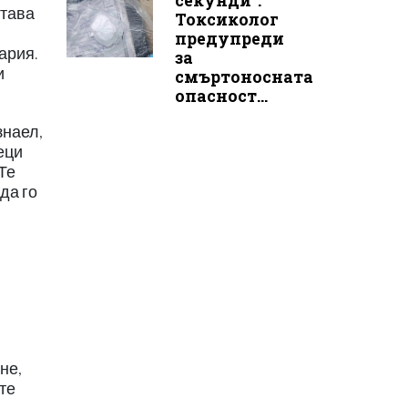
секунди“:
става
Токсиколог
предупреди
ария.
за
и
смъртоносната
опасност...
знаел,
еци
 Те
да го
не,
те