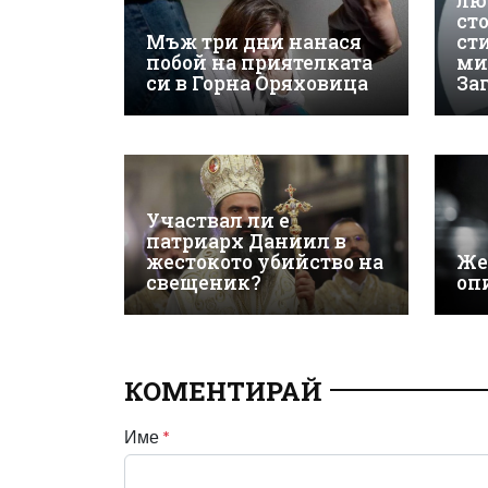
лю
ст
Мъж три дни нанася
ст
побой на приятелката
ми
си в Горна Оряховица
За
Участвал ли е
патриарх Даниил в
жестокото убийство на
Же
свещеник?
оп
КОМЕНТИРАЙ
Име
*