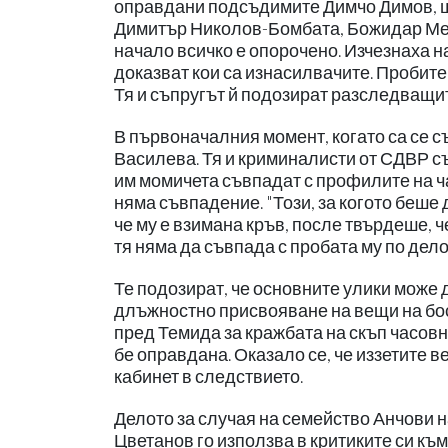
оправдани подсъдимите Димчо Димов, ш
Димитър Николов-Бомбата, Божидар Мет
начало всичко е опорочено. Изчезнаха н
доказват кои са изнасилвачите. Пробите
Тя и съпругът й подозират разследващи
В първоначалния момент, когато са се с
Василева. Тя и криминалисти от СДВР с
им момичета съвпадат с профилите на ча
няма съвпадение. "Този, за когото беше д
че му е взимана кръв, после твърдеше, че
тя няма да съвпада с пробата му по делот
Те подозират, че основните улики може 
длъжностно присвояване на вещи на бос
пред Темида за кражбата на скъп часовни
бе оправдана. Оказало се, че иззетите 
кабинет в следствието.
Делото за случая на семейство Анчови 
Цветанов го използва в критиките си к