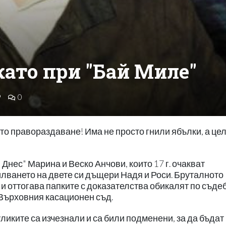
ато при "Бай Миле"
9
0
ото правораздаване! Има не просто гнили ябълки, а це
Днес" Марина и Веско Анчови, които 17 г. очакват
илването на двете си дъщери Надя и Роси. Бруталното
. и оттогава папките с доказателства обикалят по съде
о Върховния касационен съд.
ликите са изчезнали и са били подменени, за да бъдат