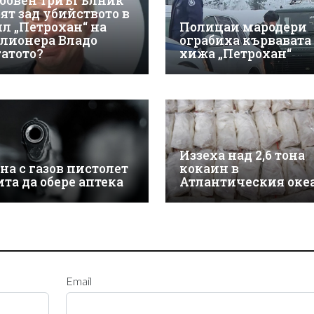
бовен триъгълник
оят зад убийството в
ил „Петрохан“ на
Полицаи мародери
лионера Владо
ограбиха кървавата
гатото?
хижа „Петрохан“
Иззеха над 2,6 тона
на с газов пистолет
кокаин в
ита да обере аптека
Атлантическия оке
Email