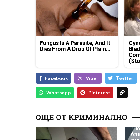
Fungus Is A Parasite, And It
Gyne
Dies From A Drop Of Plain...
Blad
Com
(Sto
Facebook
Viber
Тwitter
Whatsapp
Pinterest
ОЩЕ ОТ КРИМИНАЛНО
Лю
бл