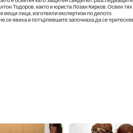
който е осветен като защитен свидетел, разследващите
тон Тодоров, както и юриста Лозан Кирков. Освен тях
ве вещи лица, изготвили експертизи по делото.
 се явиха и потърпевшите започнаха да се притесняв