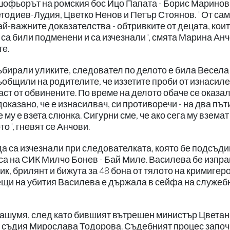
офьорът на ромския бос Ицо Папата - Борис Маринов
одиев-Лудия, Цветко Ненов и Петър Стоянов. "От са
ай-важните доказателства - обтривките от децата, кои
 са били подменени и са изчезнали", смята Марина Анч
те.
ъбирали уликите, следовател по делото е била Весела
ъобщили на родителите, че иззетите проби от изнасил
ст от обвинените. По време на делото обаче се оказал
оказано, че е изнасилвач, си противоречи - на два пъти
 му е взета слюнка. Сигурни сме, че ако сега му вземат
о", гневят се Анчови.
да са изчезнали при следователката, която бе подсъди
а на СИК Милчо Бонев - Бай Миле. Василева бе изпр
к, брилянт и бижута за 48 бона от тялото на кримигеро
вещи на убития Василева е държала в сейфа на служеб
нашумя, след като бившият вътрешен министър Цветан
ъм съдия Мирослава Тодорова. Съдебният процес запо