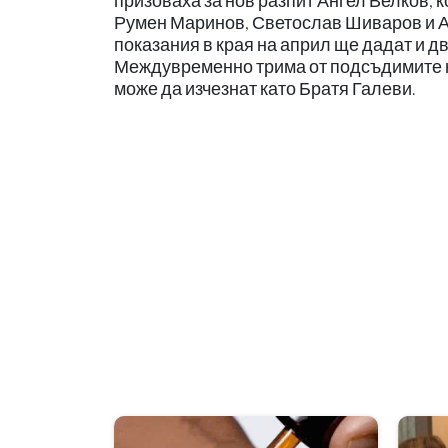
призоваха за нов разпит Ангел Велков, 
Румен Маринов, Светослав Шиваров и Ан
показания в края на април ще дадат и д
Междувременно трима от подсъдимите не
може да изчезнат като Братя Галеви.