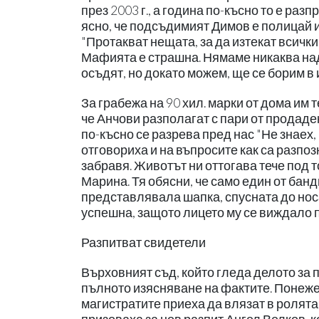
през 2003 г., а година по-късно то е раз
ясно, че подсъдимият Димов е полицай и
"Протакват нещата, за да изтекат всичк
Мафията е страшна. Нямаме никаква над
осъдят, но докато можем, ще се борим в 
За грабежа на 90 хил. марки от дома им 
че Анчови разполагат с пари от продаден
по-късно се разрева пред нас "Не знаех,
отговориха и на въпросите как са разпоз
забравя. Животът ни оттогава тече под т
Марина. Тя обясни, че само един от банди
представлявала шапка, спусната до носа
успешна, защото лицето му се виждало п
Разпитват свидетели
Върховният съд, който гледа делото за 
пълното изясняване на фактите. Понеже
магистратите приеха да влязат в ролята