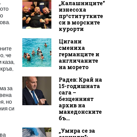
,
„Калашниците“
мото
изнесоха
то
пр*ститутките
си в морските
ова.
курорти
Цигани
смениха
ените
германците и
о, че
англичаните
 каза,
на морето
 кръв,
Радев: Край на
15-годишната
ма за
сага –
авена
безценният
я, но
архив на
ния си
македонските
бъ...
„Умира се за
чва