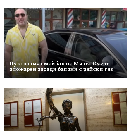
Луксозният майбах на Митьо Очите
опожарен заради балони с райски газ