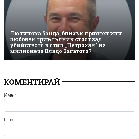
Люлинска банда, близък приятел или
любовен триъгълник стоят зад
убийството в стил „Петрохан“ на
милионера Владо Загатото?
КОМЕНТИРАЙ
Име
*
Email