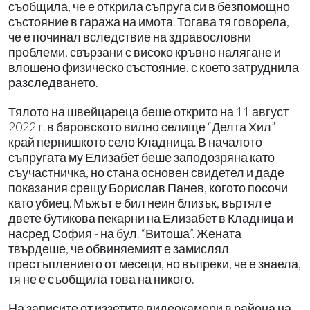
съобщила, че е открила съпруга си в безпомощно
състояние в гаража на имота. Тогава тя говорела,
че е починал вследствие на здравословни
проблеми, свързани с високо кръвно налягане и
влошено физическо състояние, с което затруднила
разследването.
Тялото на швейцареца беше открито на 11 август
2022 г. в баровското вилно селище “Делта Хил”
край пернишкото село Кладница. В началото
съпругата му Елизабет беше заподозряна като
съучастничка, но стана основен свидетел и даде
показания срещу Борислав Панев, когото посочи
като убиец. Мъжът е бил неин близък, въртял е
двете бутикова пекарни на Елизабет в Кладница и
насред София - на бул. “Витоша”. Жената
твърдеше, че обвиняемият е замислял
престъплението от месеци, но въпреки, че е знаела,
тя не е съобщила това на никого.
На записите от иззетите видеокамери в района на