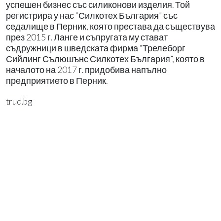
успешен бизнес със силиконови изделия. Той
регистрира у нас “Силкотех България” със
седалище в Перник, която престава да съществува
през 2015 г. Ланге и съпругата му стават
съдружници в шведската фирма “Трелеборг
Сийлинг Сълюшънс Силкотех България”, която в
началото на 2017 г. придобива напълно
предприятието в Перник.
trud.bg