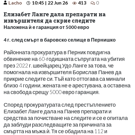
Lacho
10:45 | 22 Jun 26
413
0
Елизабет Ланге дала препарати на
извършителя да скрие следите
Наложена ѝ е гаранция от 5000 евро
4 г. след смърт в баровско селище в Пернишко
Районната прокуратура в Перник повдигна
обвинение на 60-годишната съпругата на убития
през 2022 г. швейцарец Удо Ланге за това, че
помогнала на извършителя Борислав Панев да
прикрие следите си. Тъй като оттогава са минали
близо 4 години, жената не е арестувана, а оставена
на свобода срещу 5000 евро гаранция.
Според прокуратурата след престъплението
Елизабет Ланге дала на Панев препарати и
средства за почистване на следите и се е опитала
да заблуди разследващите за причината за
смъртта на мъжа ѝ. Тя се обадила на 112 и