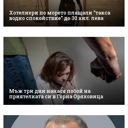
Хотелиери по морето плащали "такса
водно спокойствие" до 30 хил. лева
Мъж три дни нанася побой на
приятелката си в Горна Оряховица