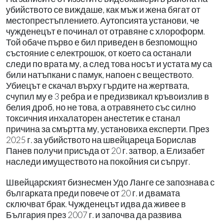
убийството се виждаше, как мъж и жена бягат от
местопрестъплението. Аутопсията установи, че
чужденецът е починал от отравяне с хлороформ.
Той обаче първо е бил приведен в безпомощно
състояние с електрошок, от което са останали
следи по врата му, а след това носът и устата му са
били натъпкани с памук, напоен с веществото.
Убиецът е скачал върху гърдите на жертвата,
счупил му е 3 ребра и е предизвикал кръвоизлив в
белия дроб, но не това, а отравянето със силно
токсичния инхалаторен анестетик е станал
причина за смъртта му, установиха експерти. През
2025 г. за убийството на швейцареца Борислав
Панев получи присъда от 20 г. затвор, а Елизабет
наследи имуществото на покойния си съпруг.
Швейцарският бизнесмен Удо Ланге се запознава с
българката преди повече от 20 г. и двамата
сключват брак. Чужденецът идва да живее в
България през 2007 г. и започва да развива