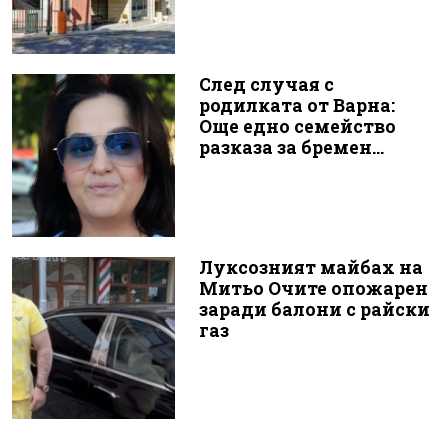
След случая с
родилката от Варна:
Още едно семейство
разказа за бремен...
Луксозният майбах на
Митьо Очите опожарен
заради балони с райски
газ