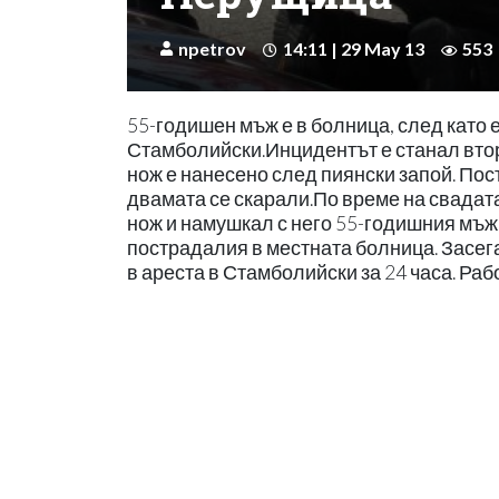
npetrov
14:11 | 29 May 13
553
55-годишен мъж е в болница, след като е
Стамболийски.Инцидентът е станал вторн
нож е нанесено след пиянски запой. Пос
двамата се скарали.По време на свадат
нож и намушкал с него 55-годишния мъж
пострадалия в местната болница. Засег
в ареста в Стамболийски за 24 часа. Ра