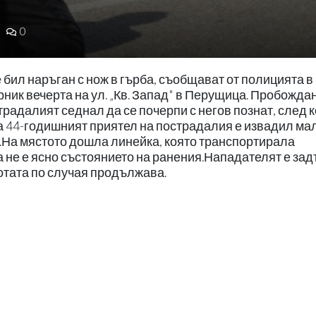
0
 бил наръган с нож в гърба, съобщават от полицията в
ик вечерта на ул. „Кв. Запад" в Перущица. Пробождан
традалият седнал да се почерпи с негов познат, след 
а 44-годишният приятел на пострадалия е извадил ма
.На мястото дошла линейка, която транспортирала
а не е ясно състоянието на ранения.Нападателят е за
ботата по случая продължава.