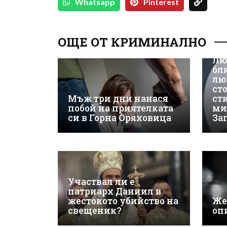
Whatsapp
Pinterest
ОЩЕ ОТ КРИМИНАЛНО
Лю
бл
лю
ст
Мъж три дни нанася
ст
побой на приятелката
ми
си в Горна Оряховица
За
Участвал ли е
патриарх Даниил в
жестокото убийство на
Же
свещеник?
оп