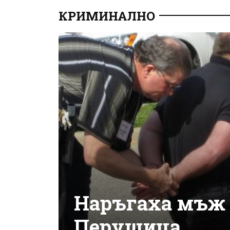
КРИМИНАЛНО
Наръгаха мъж 
Перущица