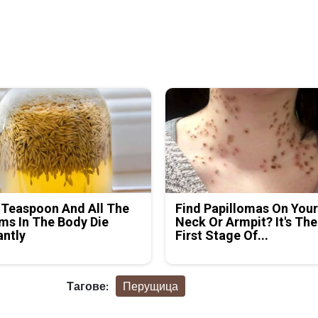
 Teaspoon And All The
Find Papillomas On You
s In The Body Die
Neck Or Armpit? It's The
antly
First Stage Of...
Тагове:
Перущица