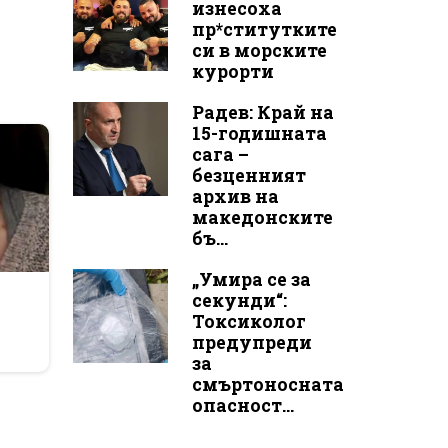
изнесоха
пр*ститутките
си в морските
курорти
Радев: Край на
15-годишната
сага –
безценният
архив на
македонските
бъ...
„Умира се за
r
секунди“:
Токсиколог
предупреди
за
смъртоносната
опасност...