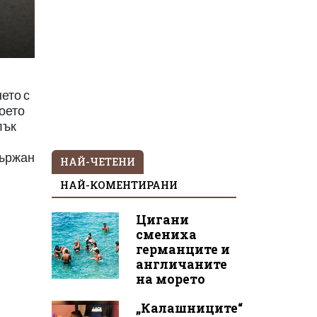
ето с
което
лък
държан
НАЙ-ЧЕТЕНИ
НАЙ-КОМЕНТИРАНИ
Цигани
смениха
германците и
англичаните
на морето
„Калашниците“