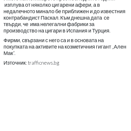
изплува от няколко цигарени афери, а в
недалечното минало бе приближен и до известния
контрабандист Паскал. Към днешна дата се
твърди, че има нелегални фабрики за
производство на цигари в Испания и Турция.
Фирми, свързани с него са и в основата на
покупката на активите на козметичния гигант „Ален
Мак“.
Източник: trafficnews.bg