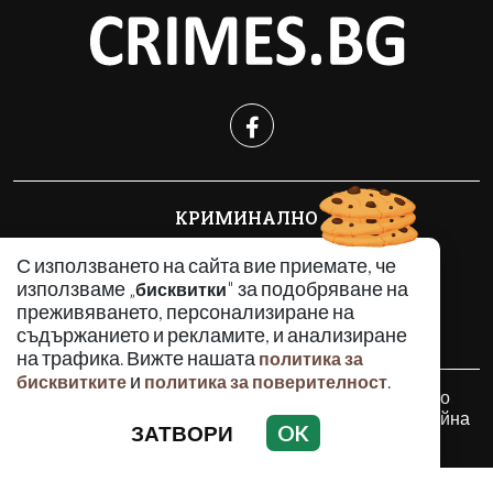
КРИМИНАЛНО
ИНЦИДЕНТИ
С използването на сайта вие приемате, че
АНАЛИЗИ
използваме „
" за подобряване на
бисквитки
ПО СВЕТА
преживяването, персонализиране на
ВОДЕЩИ ТЕМИ
съдържанието и рекламите, и анализиране
на трафика. Вижте нашата
политика за
и
.
бисквитките
политика за поверителност
Използването и публикуването на част или цялото
съдържание на Crimes.BG без разрешение на Медийна
ЗАТВОРИ
OK
група Асмара ЕООД е забранено.
© 2010 - 2026 | Crimes.BG. Всички права запазени.