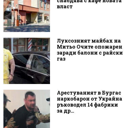
снабдява с кафе новата
власт
Луксозният майбах на
Митьо Очите опожарен
заради балони с райски
газ
Арестуваният в Бургас
наркобарон от Украйна
ръководел 14 фабрики
за др...