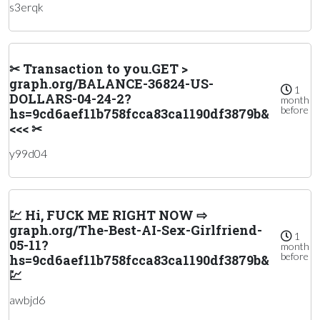
s3erqk
✂ Transaction to you.GET >
graph.org/BALANCE-36824-US-
1
DOLLARS-04-24-2?
month
before
hs=9cd6aef11b758fcca83ca1190df3879b&
<<< ✂
y99d04
💹 Hi, FUСК ME RIGHT NOW ⇨
graph.org/The-Best-AI-Sex-Girlfriend-
1
05-11?
month
before
hs=9cd6aef11b758fcca83ca1190df3879b&
💹
awbjd6