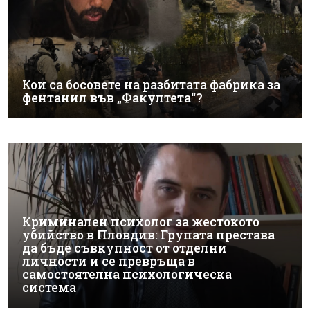
Кои са босовете на разбитата фабрика за
фентанил във „Факултета“?
Криминален психолог за жестокото
убийство в Пловдив: Групата престава
да бъде съвкупност от отделни
личности и се превръща в
самостоятелна психологическа
система