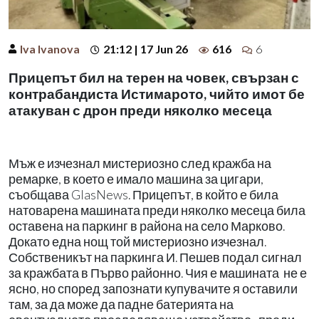
Iva Ivanova
21:12 | 17 Jun 26
616
6
Прицепът бил на терен на човек, свързан с
контрабандиста Истимарото, чийто имот бе
атакуван с дрон преди няколко месеца
Мъж е изчезнал мистериозно след кражба на
ремарке, в което е имало машина за цигари,
съобщава GlasNews. Прицепът, в който е била
натоварена машината преди няколко месеца била
оставена на паркинг в района на село Марково.
Докато една нощ той мистериозно изчезнал.
Собственикът на паркинга И. Пешев подал сигнал
за кражбата в Първо районно. Чия е машината не е
ясно, но според запознати купувачите я оставили
там, за да може да падне батерията на