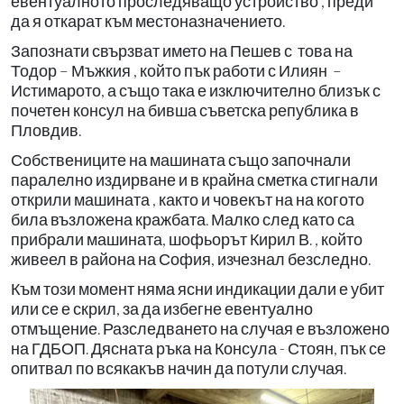
евентуалното проследяващо устройство , преди
да я откарат към местоназначението.
Запознати свързват името на Пешев с това на
Тодор – Мъжкия , който пък работи с Илиян –
Истимарото, а също така е изключително близък с
почетен консул на бивша съветска република в
Пловдив.
Собствениците на машината също започнали
паралелно издирване и в крайна сметка стигнали
открили машината , както и човекът на на когото
била възложена кражбата. Малко след като са
прибрали машината, шофьорът Кирил В. , който
живеел в района на София, изчезнал безследно.
Към този момент няма ясни индикации дали е убит
или се е скрил, за да избегне евентуално
отмъщение. Разследването на случая е възложено
на ГДБОП. Дясната ръка на Консула - Стоян, пък се
опитвал по всякакъв начин да потули случая.