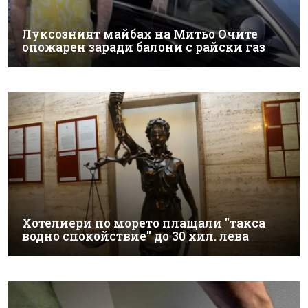
Луксозният майбах на Митьо Очите
опожарен заради балони с райски газ
Хотелиери по морето плащали "такса
водно спокойствие" до 30 хил. лева