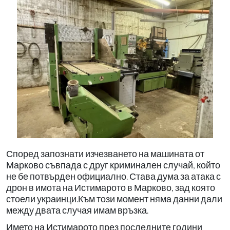
Според запознати изчезването на машината от
Марково съвпада с друг криминален случай, който
не бе потвърден официално. Става дума за атака с
дрон в имота на Истимарото в Марково, зад която
стоели украинци.Към този момент няма данни дали
между двата случая имам връзка.
Името на Истимарото през последните години