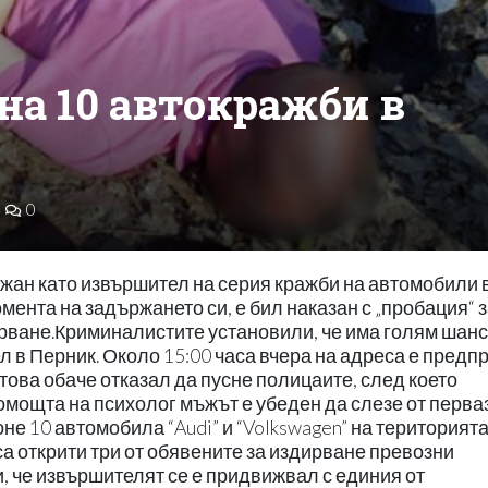
на 10 автокражби в
0
жан като извършител на серия кражби на автомобили 
мента на задържането си, е бил наказан с „пробация“ 
рване.Криминалистите установили, че има голям шанс
л в Перник. Около 15:00 часа вчера на адреса е предп
това обаче отказал да пусне полицаите, след което
омощта на психолог мъжът е убеден да слезе от перваз
не 10 автомобила “Audi” и “Volkswagen” на територията
а открити три от обявените за издирване превозни
, че извършителят се е придвижвал с единия от