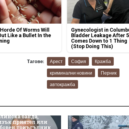
Horde Of Worms Will
Gynecologist in Columb
Out Like a Bullet In the
Bladder Leakage After 
ning
Comes Down to 1 Thing
(Stop Doing This)
Тагове:
Арест
София
Кражба
криминални новини
Перник
автокражба
линска банда,
изък приятел или
бовен триъгълник