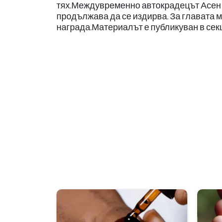
тях.Междувременно автокрадецът Асен Ко
продължава да се издирва. За главата м
награда.Материалът е публикуван в се