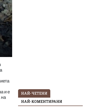
в
за
риета
а и е
НАЙ-ЧЕТЕНИ
 на
НАЙ-КОМЕНТИРАНИ