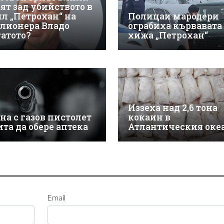
оят зад убийството в
ил „Петрохан“ на
Полицаи мародери
лионера Владо
ограбиха кървавата
гатото?
хижа „Петрохан“
Иззеха над 2,6 тона
на с газов пистолет
кокаин в
ита да обере аптека
Атлантическия оке
Email