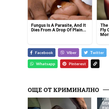
Fungus Is A Parasite, And It
The 
Dies From A Drop Of Plain...
Fly 
Mor
Facebook
Viber
Тwitter
Whatsapp
Pinterest
ОЩЕ ОТ КРИМИНАЛНО
Лю
бл
лю