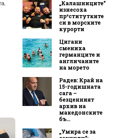
„Калашниците“
та,
изнесоха
пр*ститутките
си в морските
курорти
Цигани
смениха
германците и
англичаните
на морето
Радев: Край на
15-годишната
сага –
безценният
архив на
македонските
бъ...
„Умира се за