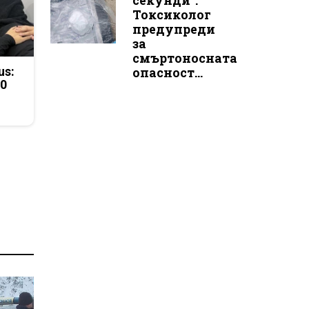
секунди“:
Токсиколог
предупреди
за
смъртоносната
us:
опасност...
50