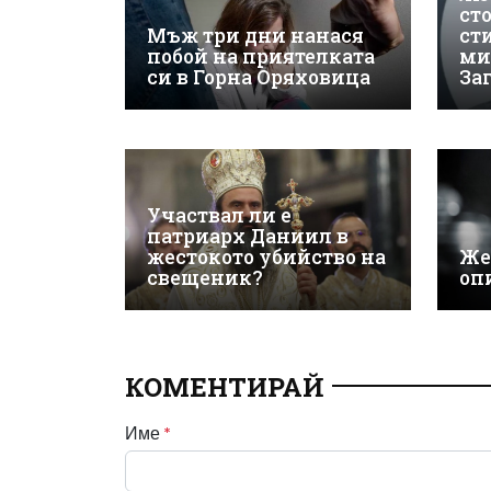
ст
Мъж три дни нанася
ст
побой на приятелката
ми
си в Горна Оряховица
За
Участвал ли е
патриарх Даниил в
жестокото убийство на
Же
свещеник?
оп
КОМЕНТИРАЙ
Име
*