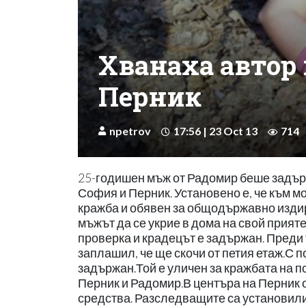
Хванаха автор 
Перник
npetrov
17:56 | 23 Oct 13
714
25-годишен мъж от Радомир беше задър
София и Перник. Установено е, че към мо
кражба и обявен за общодържавно изди
мъжът да се укрие в дома на свой прияте
проверка и крадецът е задържан. Преди 
заплашил, че ще скочи от петия етаж.С п
задържан.Той е уличен за кражбата на по
Перник и Радомир.В центъра на Перник с
средства. Разследващите са установили