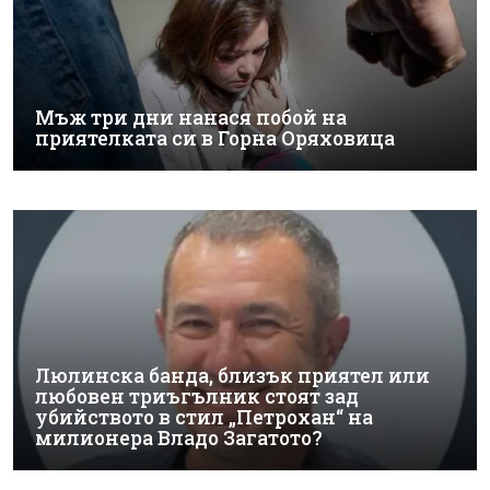
Мъж три дни нанася побой на
приятелката си в Горна Оряховица
Люлинска банда, близък приятел или
любовен триъгълник стоят зад
убийството в стил „Петрохан“ на
милионера Владо Загатото?