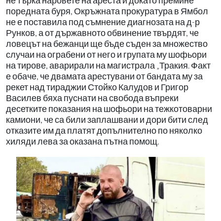
не търка наровете на ареста и докато премине
поредната буря, Окръжната прокуратура в Ямбол
не е поставила под съмнение диагнозата на д-р
Рунков, а от държавното обвинение твърдят, че
ловецът на бежанци ще бъде съден за множество
случаи на ограбени от него и групата му шофьори
на тирове, аварирали на магистрала „Тракия. Факт
е обаче, че двамата арестувани от бандата му за
рекет над тираджии Стойко Калудов и Григор
Василев бяха пуснати на свобода въпреки
десетките показания на шофьори на тежкотоварни
камиони, че са били заплашвани и дори бити след
отказите им да платят допълнително по няколко
хиляди лева за оказана пътна помощ.