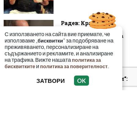
Радев: Край на 15-
годишната сага –
С използването на сайта вие приемате, че
безценният архив на
използваме „
" за подобряване на
бисквитки
македонските бъ...
преживяването, персонализиране на
съдържанието и рекламите, и анализиране
на трафика. Вижте нашата
политика за
и
.
бисквитките
политика за поверителност
„Умира се за секунди“:
ЗАТВОРИ
OK
Токсиколог
предупреди за
смъртоносната
опасност...