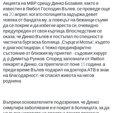
Акцията на МВР срещу Динко Бозавия, както е
известен в Ямбол Господин Вълев, се проведе още
на 20 април, когато полицията задържа девет
човека от бандата му, а ловецът на бежанци съумя
да се покрие и да избегне ареста си, очевидно
предупреден от своя къртица. Впоследствие се
оказа, че Динко Вълев е постъпил по спешност в
частната бургаска болница „Сърце и Мозък“, където
е диагностициран, с тежко прединфарктно
състояние от близкия му приятел - съдовия хирург
д-р Димитър Рунков. Според запознати от Ямбол
лекарят и Динко, са приятели от поне 15 години, а
преди време Вълев подарил на доктора АТВ в знак
на благодарност, че спасил живота на негов
роднина.
Въпреки основателните подозрения, че Динко
симулира заболяване и е покрит в болницата, за да