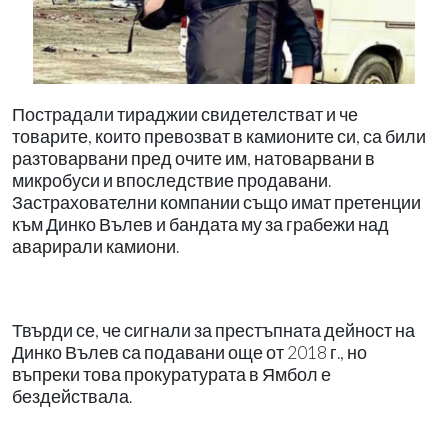
Пострадали тираджии свидетелстват и че
товарите, които превозват в камионите си, са били
разтоварвани пред очите им, натоварвани в
микробуси и впоследствие продавани.
Застрахователни компании също имат претенции
към Динко Вълев и бандата му за грабежи над
аварирали камиони.
Твърди се, че сигнали за престъпната дейност на
Динко Вълев са подавани още от 2018 г., но
въпреки това прокуратурата в Ямбол е
бездействала.