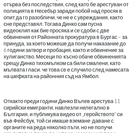
отърва без последствия, след като бе арестуван от
полицията в Несебър заради побой над просяк в
опит да го разобличи, че не е с увреждания, както
сне представял. Тогава Динко сам пусна
видеоклип как бие просяка и се сдоби с две
обвинения от Районната прокуратура в Бургас – за
принуда, за което можеше да получи наказание до
6 години затвор и пробация, както и обвинение за
хулиганство. Месеци по-късно обаче обвиненията
срещу Динко тихомълком са били смалени, като
мълвата гласи, че това се е случило след намесата
на шефката на районния съд на Ямбол.
Откакто преди години Динко Вълев арестува 11
сирийски емигранти, навлезли нелегално в
България, и публикува видео от „геройството“ си
във Фейсбук, той си имаше вземане-даване с
органите на реда няколко пъти, но не получи