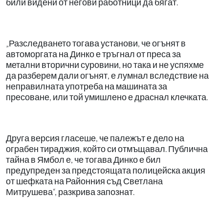
били видени от негови работници да бягат.
„Разследването тогава установи, че огънят в
автоморгата на Динко е тръгнал от преса за
метални вторични суровини, но така и не успяхме
да разберем дали огънят, е лумнал вследствие на
неправилната употреба на машината за
пресоване, или той умишлено е драснал клечката.
Друга версия гласеше, че палежът е дело на
ограбен тираджия, който си отмъщавал. Публична
тайна в Ямбол е, че тогава Динко е бил
предупреден за предстоящата полицейска акция
от шефката на Районния съд Светлана
Митрушева“, разкрива запознат.