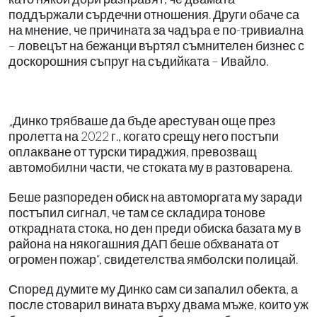
поддържали сърдечни отношения. Други обаче са
на мнение, че причината за чадъра е по-тривиална
– ловецът на бежанци въртял съмнителен бизнес с
доскорошния съпруг на съдийката – Ивайло.
„Динко трябваше да бъде арестуван още през
пролетта на 2022 г., когато срещу него постъпи
оплакване от турски тираджия, превозващ
автомобилни части, че стоката му в разтоварена.
Беше разпореден обиск на автоморгата му заради
постъпил сигнал, че там се складира тонове
открадната стока, но ден преди обиска базата му в
района на някогашния ДАП беше обхваната от
огромен пожар“, свидетелства ямболски полицай.
Според думите му Динко сам си запалил обекта, а
после стоварил вината върху двама мъже, които уж