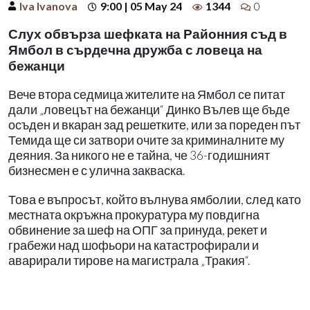
Iva Ivanova
9:00 | 05 May 24
1344
0
Слух обвърза шефката на Районния съд в
Ямбол в сърдечна дружба с ловеца на
бежанци
Вече втора седмица жителите на Ямбол се питат
дали „ловецът на бежанци“ Динко Вълев ще бъде
осъден и вкаран зад решетките, или за пореден път
Темида ще си затвори очите за криминалните му
деяния. За никого не е тайна, че 36-годишният
бизнесмен е с улична закваска.
Това е въпросът, който вълнува ямболии, след като
местната окръжна прокуратура му повдигна
обвинение за шеф на ОПГ за принуда, рекет и
грабежи над шофьори на катастрофирали и
аварирали тирове на магистрала „Тракия“.