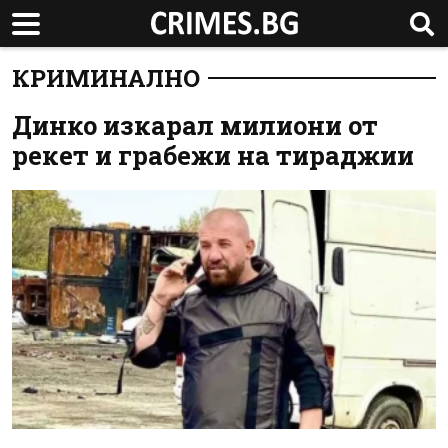
КРИМИНАЛНО
Динко изкарал милиони от
рекет и грабежи на тираджии