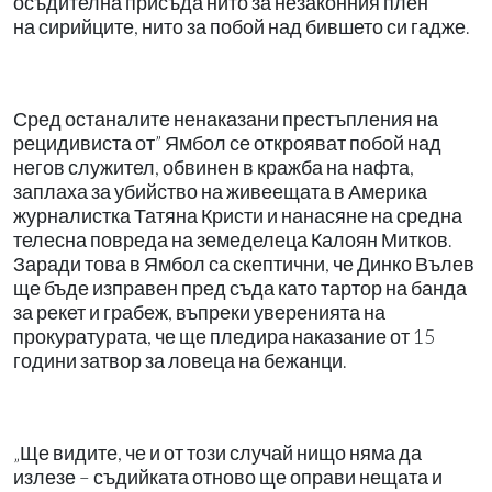
осъдителна присъда нито за незаконния плен
на
сирийците, нито за побой над бившето си гадже.
Сред останалите ненаказани престъпления на
рецидивиста от” Ямбол се открояват побой над
негов служител, обвинен в кражба на нафта,
заплаха за убийство на живеещата в Америка
журналистка Татяна Кристи и нанасяне на средна
телесна повреда на земеделеца Калоян Митков.
Заради това в Ямбол са скептични, че Динко Вълев
ще бъде изправен пред съда като тартор на банда
за рекет и грабеж, въпреки уверенията на
прокуратурата, че ще пледира наказание от 15
години затвор за ловеца на бежанци.
„Ще видите, че и от този случай нищо няма да
излезе – съдийката отново ще оправи нещата и