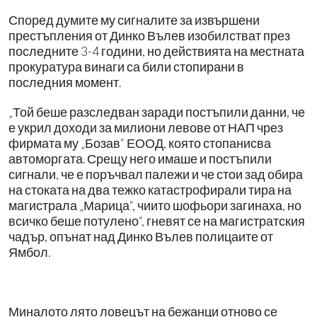
Според думите му сигналите за извършени
престъпления от Динко Вълев изобилстват през
последните 3-4 години, но действията на местната
прокуратура винаги са били стопирани в
последния момент.
„Той беше разследван заради постъпили данни, че
е укрил доходи за милиони левове от НАП чрез
фирмата му „Бозав“ ЕООД, която стопанисва
автоморгата. Срещу него имаше и постъпили
сигнали, че е поръчвал палежи и че стои зад обира
на стоката на два тежко катастрофирали тира на
магистрала „Марица“, чиито шофьори загинаха, но
всичко беше потулено“, гневят се на магистратския
чадър, опънат над Динко Вълев полицаите от
Ямбол.
Миналото лято ловецът на бежанци отново се