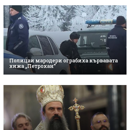
Полицаи мародери ограбиха кървавата
хижа „Петрохан“