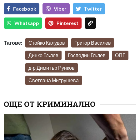
Facebook
Viber
Тwitter
Whatsapp
Pinterest
Тагове:
Стойко Калудов
Григор Василев
Динко Вълев
Господин Вълев
ОПГ
д-р Димитър Рунков
Светлана Митрушева
ОЩЕ ОТ КРИМИНАЛНО