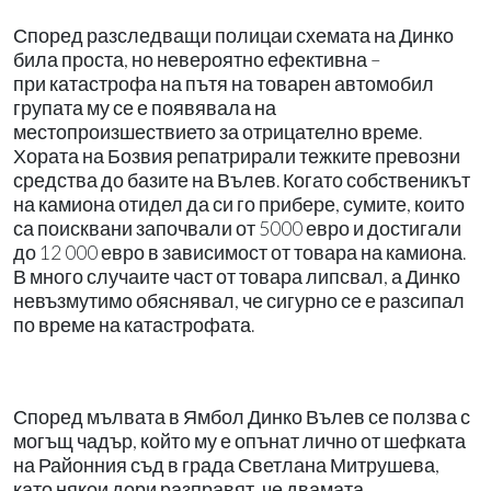
Според разследващи полицаи схемата на Динко
била проста, но невероятно ефективна –
при
катастрофа на пътя на товарен автомобил
групата му се е появявала на
местопроизшествието за отрицателно време.
Хората на Бозвия репатрирали тежките превозни
средства до базите на Вълев. Когато собственикът
на камиона отидел да си го прибере, сумите, които
са поисквани започвали от 5000 евро и достигали
до 12 000 евро в зависимост от товара на камиона.
В много случаите част от товара липсвал, а Динко
невъзмутимо обяснявал, че сигурно се е разсипал
по
време на катастрофата.
Според мълвата в Ямбол Динко Вълев се ползва с
могъщ чадър, който му е опънат лично от шефката
на Районния съд в града Светлана Митрушева,
като някои дори разправят, че двамата