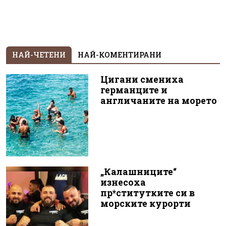
НАЙ-ЧЕТЕНИ
НАЙ-КОМЕНТИРАНИ
Цигани смениха
германците и
англичаните на морето
„Калашниците“
изнесоха
пр*ститутките си в
морските курорти