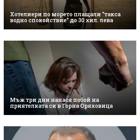
Хотелиери по морето плащали "такса
водно спокойствие" до 30 хил. лева
Мъж три дни нанася побой на
приятелката си в Горна Оряховица