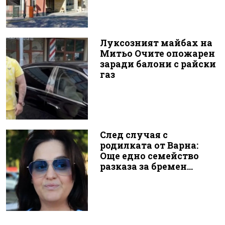
Луксозният майбах на
Митьо Очите опожарен
заради балони с райски
газ
След случая с
родилката от Варна:
Още едно семейство
разказа за бремен...