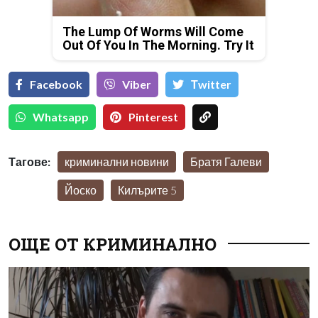
The Lump Of Worms Will Come
Out Of You In The Morning. Try It
Facebook
Viber
Тwitter
Whatsapp
Pinterest
Тагове:
криминални новини
Братя Галеви
Йоско
Килърите 5
ОЩЕ ОТ КРИМИНАЛНО