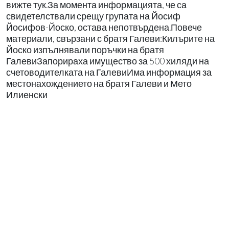
вижте тук.За момента информацията, че са
свидетелствали срещу групата на Йосиф
Йосифов-Йоско, остава непотвърдена.Повече
материали, свързани с братя Галеви:Килърите на
Йоско изпълнявали поръчки на братя
ГалевиЗапорираха имущество за 500 хиляди на
счетоводителката на ГалевиИма информация за
местонахождението на братя Галеви и Мето
Илиенски