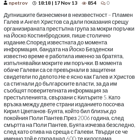
npetrov
18:18 | 17 Nov 13
854
0
Дупнишките бизнесмени в неизвестност – Пламен
Галев и Ангел Христов са дали показания срещу
организираната престъпна група за мокри поръчки
на Йоско Костинбродския, пише столично
издание.Според известната до момента
информация, бандата на Йоско Безденски
известно време е работила именно за братята,
изпълнявайки мокрите им поръчки. В момента
обаче Галеви са се превърнали в защитени
свидетели по делото.Не е ясно как Галев и Христов
са стигнали до българските власти, за да им
съобщят поверителната информация за
престъпленията, свързани с Килърите 5. Като
връзка между двете страни изданието посочва
Кирил Цветанов-Буята, който бил близък до
покойния Поли Пантев.През 2006 година, след
смъртта на Поли Пантев, Буята изчезва безследно,
след като отива на среща с Галеви. Твърди се че
именно той е откраднал 600-те килограма