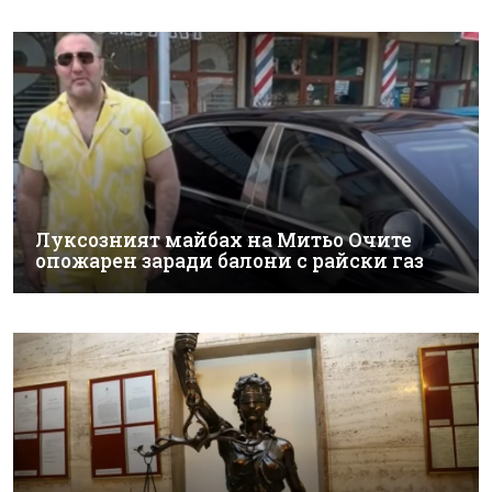
Луксозният майбах на Митьо Очите
опожарен заради балони с райски газ