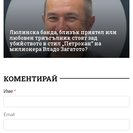
Люлинска банда, близък приятел или
любовен триъгълник стоят зад
убийството в стил „Петрохан“ на
милионера Владо Загатото?
КОМЕНТИРАЙ
Име
*
Email