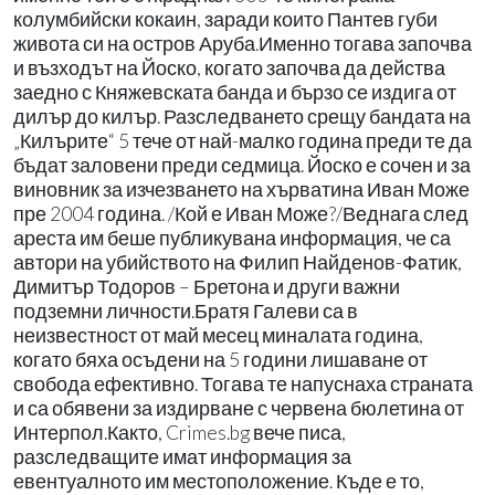
колумбийски кокаин, заради които Пантев губи
живота си на остров Аруба.Именно тогава започва
и възходът на Йоско, когато започва да действа
заедно с Княжевската банда и бързо се издига от
дилър до килър. Разследването срещу бандата на
„Килърите“ 5 тече от най-малко година преди те да
бъдат заловени преди седмица. Йоско е сочен и за
виновник за изчезването на хърватина Иван Може
пре 2004 година. /Кой е Иван Може?/Веднага след
ареста им беше публикувана информация, че са
автори на убийството на Филип Найденов-Фатик,
Димитър Тодоров – Бретона и други важни
подземни личности.Братя Галеви са в
неизвестност от май месец миналата година,
когато бяха осъдени на 5 години лишаване от
свобода ефективно. Тогава те напуснаха страната
и са обявени за издирване с червена бюлетина от
Интерпол.Както, Crimes.bg вече писа,
разследващите имат информация за
евентуалното им местоположение. Къде е то,