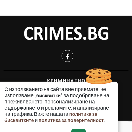
КРИМИНАЛНО
ИНЦИДЕНТИ
С използването на сайта вие приемате, че
използваме „
" за подобряване на
бисквитки
АНАЛИЗИ
преживяването, персонализиране на
ПО СВЕТА
съдържанието и рекламите, и анализиране
ВОДЕЩИ ТЕМИ
на трафика. Вижте нашата
политика за
и
.
бисквитките
политика за поверителност
Използването и публикуването на част или цялото