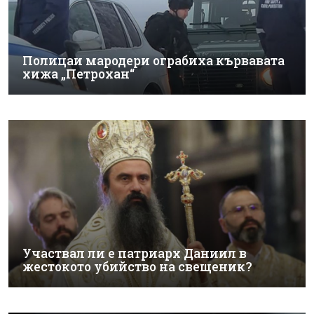
Полицаи мародери ограбиха кървавата
хижа „Петрохан“
Участвал ли е патриарх Даниил в
жестокото убийство на свещеник?