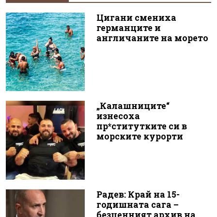
Цигани смениха
германците и
англичаните на морето
„Калашниците“
изнесоха
пр*ститутките си в
морските курорти
Радев: Край на 15-
годишната сага –
безценният архив на