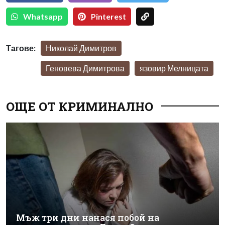
Whatsapp
Pinterest
Тагове:
Николай Димитров
Геновева Димитрова
язовир Мелницата
ОЩЕ ОТ КРИМИНАЛНО
Мъж три дни нанася побой на