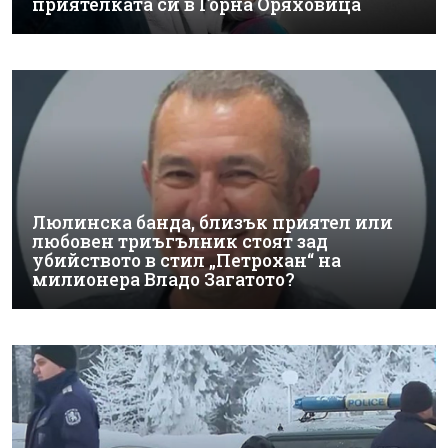
приятелката си в Горна Оряховица
Люлинска банда, близък приятел или
любовен триъгълник стоят зад
убийството в стил „Петрохан“ на
милионера Владо Загатото?