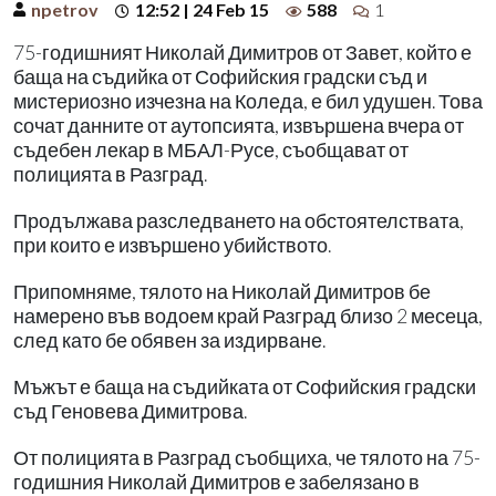
npetrov
12:52 | 24 Feb 15
588
1
75-годишният Николай Димитров от Завет, който е
баща на съдийка от Софийския градски съд и
мистериозно изчезна на Коледа, е бил удушен. Това
сочат данните от аутопсията, извършена вчера от
съдебен лекар в МБАЛ-Русе, съобщават от
полицията в Разград.
Продължава разследването на обстоятелствата,
при които е извършено убийството.
Припомняме, тялото на Николай Димитров бе
намерено във водоем край Разград близо 2 месеца,
след като бе обявен за издирване.
Мъжът е баща на съдийката от Софийския градски
съд Геновева Димитрова.
От полицията в Разград съобщиха, че тялото на 75-
годишния Николай Димитров е забелязано в