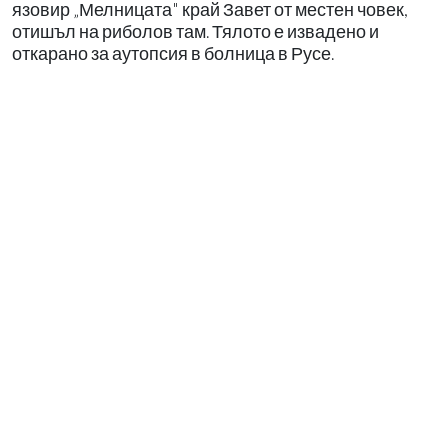
язовир „Мелницата" край Завет от местен човек,
отишъл на риболов там. Тялото е извадено и
откарано за аутопсия в болница в Русе.