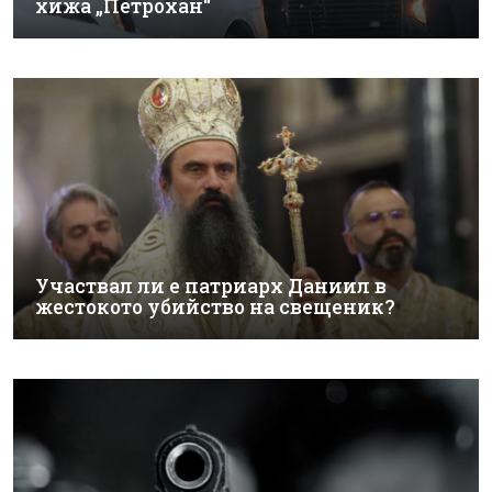
хижа „Петрохан“
Участвал ли е патриарх Даниил в
жестокото убийство на свещеник?