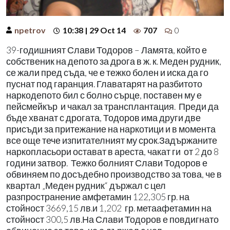
npetrov
10:38 | 29 Oct 14
707
0
39-годишният Слави Тодоров – Ламята, който е
собственик на депото за дрога в ж. к. Меден рудник,
се жали пред съда, че е тежко болен и иска да го
пуснат под гаранция. Главатарят на разбитото
наркодепото бил с болно сърце, поставен му е
пейсмейкър и чакал за трансплантация. Преди да
бъде хванат с дрогата, Тодоров има други две
присъди за притежание на наркотици и в момента
все още тече изпитателният му срок.Задържаните
наркопласьори остават в ареста, чакат ги от 2 до 8
години затвор. Тежко болният Слави Тодоров е
обвиняем по досъдебно производство за това, че в
квартал „Меден рудник“ държал с цел
разпространение амфетамин 122,305 гр. на
стойност 3669,15 лв.и 1,202 гр. метаафетамин на
стойност 300,5 лв.На Слави Тодоров е повдигнато