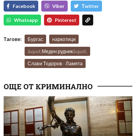
Facebook
Viber
Тwitter
Whatsapp
Pinterest
Тагове:
Бургас
наркотици
&quot;Меден рудник&quot;
Слави Тодоров - Ламята
ОЩЕ ОТ КРИМИНАЛНО