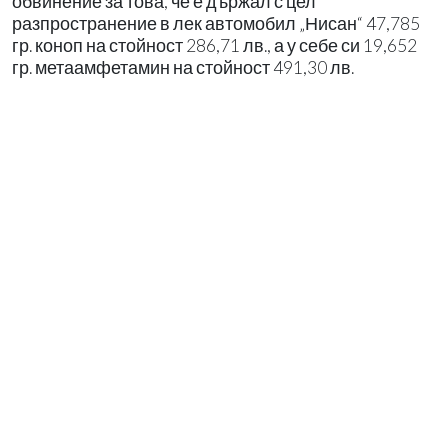
обвинение за това, че е държал с цел
разпространение в лек автомобил „Нисан“ 47,785
гр. коноп на стойност 286,71 лв., а у себе си 19,652
гр. метаамфетамин на стойност 491,30 лв.