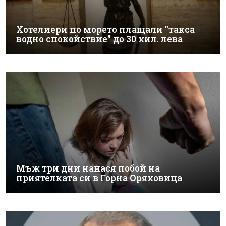
Хотелиери по морето плащали "такса
водно спокойствие" до 30 хил. лева
Мъж три дни нанася побой на
приятелката си в Горна Оряховица