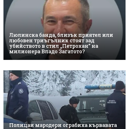
Люлинска банда, близък приятел или
любовен триъгълник стоят зад
убийството в стил „Петрохан“ на
милионера Владо Загатото?
Полицаи мародери ограбиха кървавата