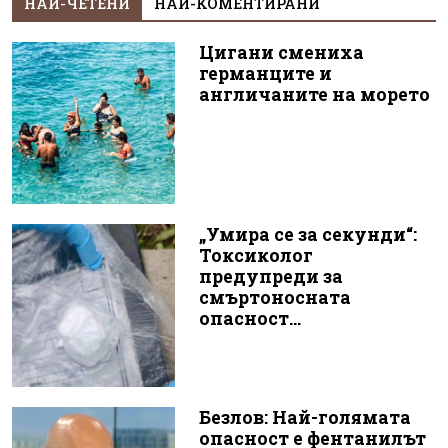
НАЙ-ЧЕТЕНИ
НАЙ-КОМЕНТИРАНИ
Цигани смениха
германците и
англичаните на морето
„Умира се за секунди“:
Токсиколог
предупреди за
смъртоносната
опасност...
Безлов: Най-голямата
опасност е фентанилът