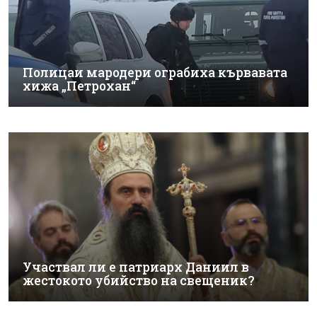
Полицаи мародери ограбиха кървавата
хижа „Петрохан“
Участвал ли е патриарх Даниил в
жестокото убийство на свещеник?