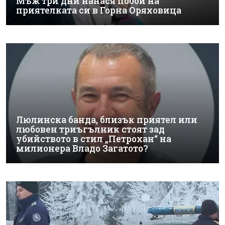
Мъж три дни нанася побой на
приятелката си в Горна Оряховица
Люлинска банда, близък приятел или
любовен триъгълник стоят зад
убийството в стил „Петрохан“ на
милионера Владо Загатото?