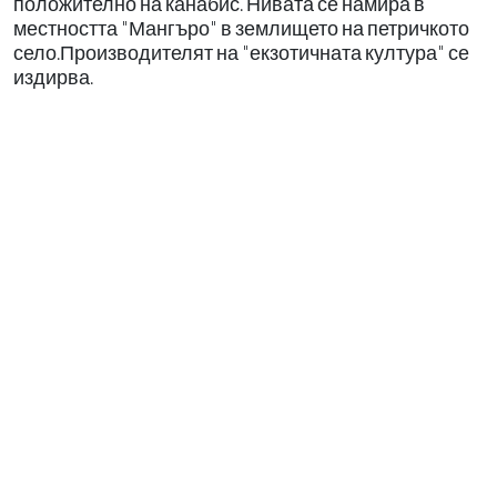
положително на канабис. Нивата се намира в
местността "Мангъро" в землището на петричкото
село.Производителят на "екзотичната култура" се
издирва.