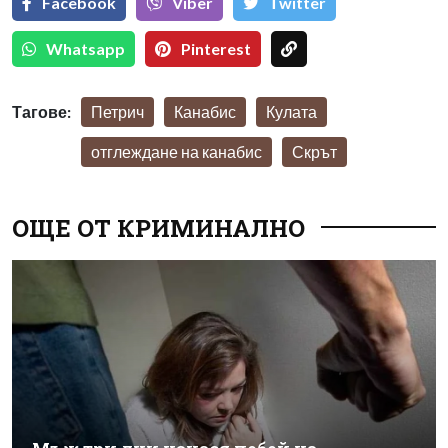
Facebook
Viber
Тwitter
Whatsapp
Pinterest
Тагове:
Петрич
Канабис
Кулата
отглеждане на канабис
Скрът
ОЩЕ ОТ КРИМИНАЛНО