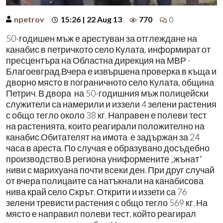
npetrov
15:26 | 22 Aug 13
770
0
50-годишен мъж е арестуван за отглеждане на
канабис в петричкото село Кулата, информират от
пресцентъра на Областна дирекция на МВР -
Благоевград.Вчера е извършена проверка в къща и
дворно място в пограничното село Кулата, община
Петрич. В двора на 50-годишния мъж полицейски
служители са намерили и иззели 4 зелени растения
с общо тегло около 38 кг. Направен е полеви тест
на растенията, които реагирали положително на
канабис.Обитателят на имота е задържан за 24
часа в ареста. По случая е образувано досъдебно
производство.В региона униформените „жънат"
ниви с марихуана почти всеки ден. При друг случай
от вчера полицаите са натъкнали на канабисова
нива край село Скрът. Открити и иззети са 76
зелени тревисти растения с общо тегло 569 кг. На
място е направил полеви тест, който реагирал