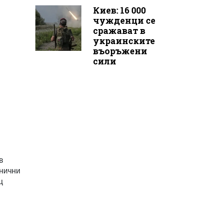
Киев: 16 000
чужденци се
сражават в
украинските
въоръжени
сили
в
инични
щ