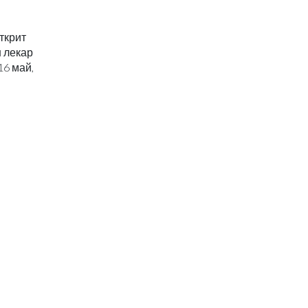
ткрит
н лекар
16 май,