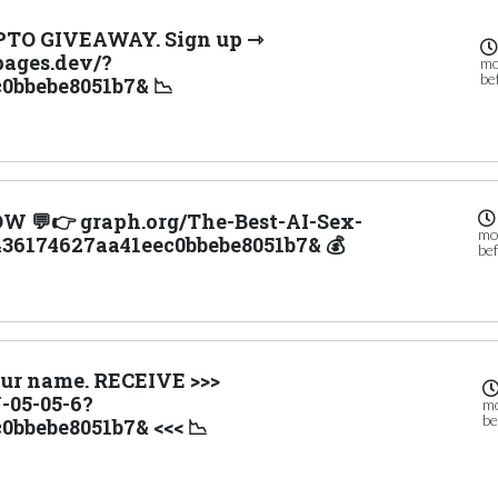
YPTO GIVEAWAY. Sign up ⇾
ages.dev/?
mo
be
0bbebe8051b7& 📉
W 💬👉 graph.org/The-Best-AI-Sex-
mo
436174627aa41eec0bbebe8051b7& 💰
be
your name. RECEIVE >>>
05-05-6?
m
be
0bbebe8051b7& <<< 📉