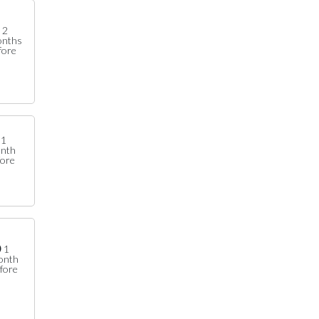
2
nths
fore
1
nth
fore
1
onth
fore