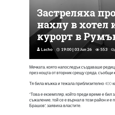
Застреляха пр
нахлу в хотел 
курорт в Румъ
Lacho
19:00 | 03 Jun 26
553
Мечката, която напоследък създаваше редиц
през нощта от вторник срещу сряда, съобщи 
Тя била мъжка и тежала приблизително 400 ки
"Това е екземпляр, който преди време е бил 
съжаление, той се е върнал в този район и е
Брашов", заявиха властите.