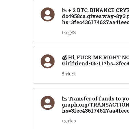
📉 + 2 BTC. BINANCE CR
dc4958ca.giveaway-8y3.p
hs=3fec436174627aa41eec
tkqg88
💰 Hi, FUСК ME RIGHT NO
Girlfriend-05-11?hs=3fec
5mlu6t
📉 Transfer of funds to 
graph.org/TRANSACTION-
hs=3fec436174627aa41eec
egmlco