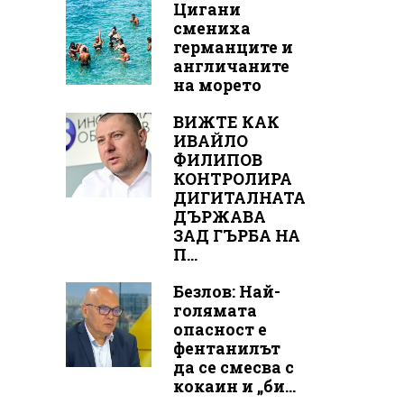
Цигани
смениха
германците и
англичаните
на морето
ВИЖТЕ КАК
ИВАЙЛО
ФИЛИПОВ
КОНТРОЛИРА
ДИГИТАЛНАТА
ДЪРЖАВА
ЗАД ГЪРБА НА
П...
Безлов: Най-
голямата
опасност е
фентанилът
да се смесва с
кокаин и „би...