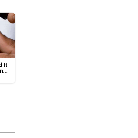
d It
n...