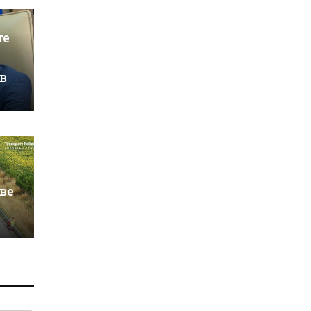
те
в
ве