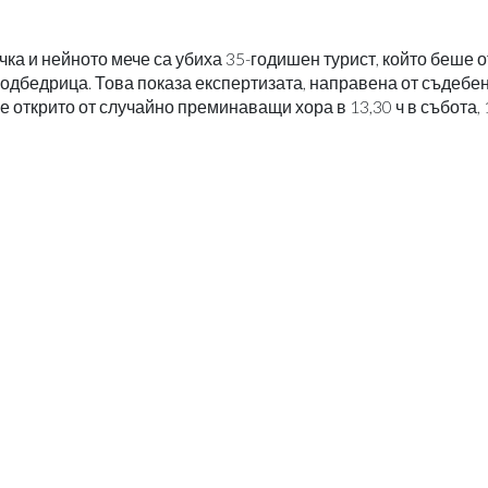
чка и нейното мече са убиха 35-годишен турист, който беше о
одбедрица. Това показа експертизата, направена от съдебе
е открито от случайно преминаващи хора в 13,30 ч в събота, 