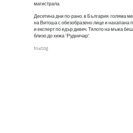
магистрала.
Десетина дни по-рано, в България, голяма ме
на Витоша с обезобразено лице и нахапана п
и експерт по едър дивеч. Тялото на мъжа беш
близо до хижа "Рудничар".
trud.bg