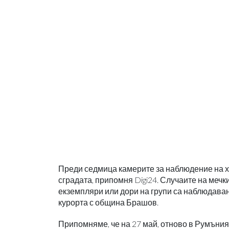
Преди седмица камерите за наблюдение на х
сградата, припомня Digi24. Случаите на мечк
екземпляри или дори на групи са наблюдавани 
курорта с община Брашов.
Припомняме, че на 27 май, отново в Румъния