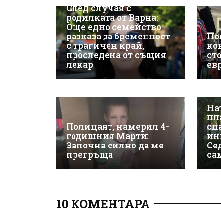
След случая с
родилката от Варна:
Още едно семейство
разказа за бременност
По
с трагичен край,
ко
проследена от същия
сто
лекар
ев
На
пл
Полицаят, намерил 4-
сп
годишния Марти:
ин
Започна силно да ме
Се
прегръща
са
10 КОМЕНТАРА