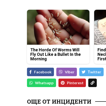
The Horde Of Worms Will
Find
Fly Out Like a Bullet In the
Neck
Morning
Firs
Facebook
Viber
Тwitter
Whatsapp
Pinterest
ОЩЕ ОТ ИНЦИДЕНТИ