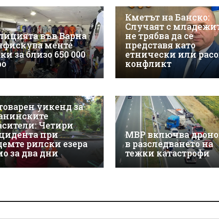
Кметът на Банско:
Случаят с младежи
лицията във Варна
не трябва да се
нфискува менте
представя като
ки за близо 650 000
етнически или расо
ро
конфликт
товарен уикенд за
анинските
асители: Четири
цидента при
МВР включва дроно
демте рилски езера
в разследването на
мо за два дни
тежки катастрофи