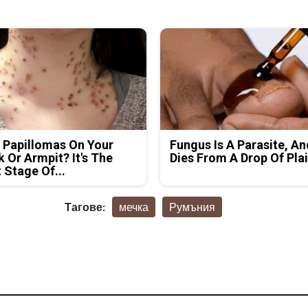
 Papillomas On Your
Fungus Is A Parasite, An
 Or Armpit? It's The
Dies From A Drop Of Plai
t Stage Of...
Тагове:
мечка
Румъния