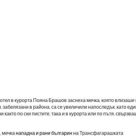
отел в курорта Пояна Брашов заснеха мечка, която влизаше 
и, забелязани в района, са се увеличили напоследък, като ед
както по ски пистите, така и в курорта или по пътя, свързва
, мечка
нападна и рани българин
на Трансфагарашката