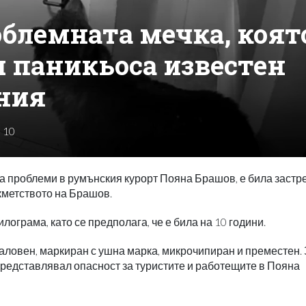
облемната мечка, коят
и паникьоса известен
ния
10
а проблеми в румънския курорт Пояна Брашов, е била застр
кметството на Брашов.
лограма, като се предполага, че е била на 10 години.
заловен, маркиран с ушна марка, микрочипиран и преместен.
 представлявал опасност за туристите и работещите в Пояна