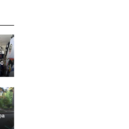
на
00
а
ра