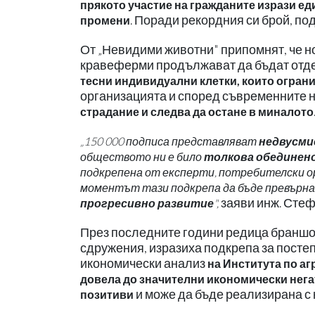
прякото участие на гражданите изрази е
. Поради рекордния си брой, по
промени
От „Невидими животни" припомнят, че н
кравеферми продължават да бъдат отде
тесни индивидуални клетки, които огран
организацията и според съвременните н
страдание и следва да остане в миналото
„150 000 подписа представляват
недвусми
обществото ни е било
толкова обединено
подкрепена от експерти, потребителски о
моментът тази подкрепа да бъде превърн
заяви инж. Стеф
прогресивно развитие
",
През последните години редица браншов
сдружения, изразиха подкрепа за постеп
икономически анализ
на Института по а
довела до значителни икономически нега
и може да бъде реализирана с
позитиви