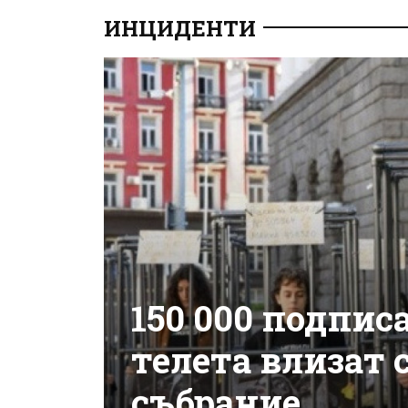
ИНЦИДЕНТИ
150 000 подпис
телета влизат 
събрание