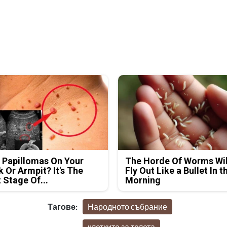
 Papillomas On Your
The Horde Of Worms Wil
 Or Armpit? It's The
Fly Out Like a Bullet In t
t Stage Of...
Morning
Тагове:
Народното събрание
клетките за телета