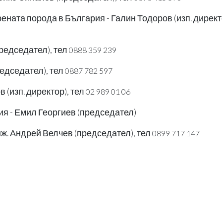
ната порода в България - Галин Тодоров (изп. директ
председател), тел
0888 359 239
редседател), тел
0887 782 597
 (изп. директор), тел
02 989 01 06
ия - Емил Георгиев (председател)
инж. Андрей Велчев (председател), тел
0899 717 147