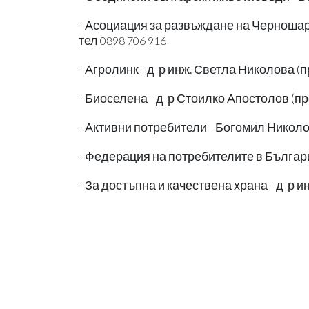
- Асоциация за развъждане на Черношаре
тел
0898 706 916
- Агролинк - д-р инж. Светла Николова (
- Биоселена - д-р Стоилко Апостолов (п
- Активни потребители - Богомил Николов
- Федерация на потребителите в Българ
- За достъпна и качествена храна - д-р 