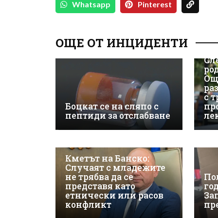
Whatsapp
Pinterest
ОЩЕ ОТ ИНЦИДЕНТИ
Сл
ро
Ощ
ра
с 
Боцкат се на сляпо с
пр
пептиди за отслабване
ле
Кметът на Банско:
Случаят с младежите
не трябва да се
По
представя като
го
етнически или расов
За
конфликт
пр