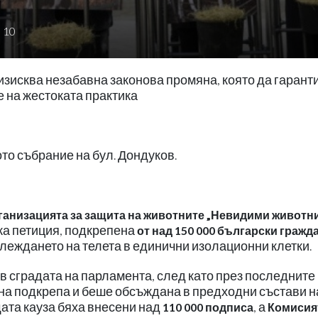
10
 изисква незабавна законова промяна, която да гарант
 на жестоката практика
о събрание на бул. Дондуков.
ганизацията за защита на животните „Невидими животн
ка петиция, подкрепена
от над 150 000 български гражд
леждането на телета в единични изолационни клетки.
 сградата на парламента, след като през последните
на подкрепа и беше обсъждана в предходни състави н
щата кауза бяха внесени над
, а
110 000 подписа
Комисия