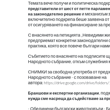
Темата вече получи и политическа подк
представители от шест от петте парламен
и механизъм з
на законодателно решение
включително подкрепа беше заявена от 
от осигуряването на финансиране за пр
С внасянето на петицията „Невидими ж
предприемат конкретни законодателни с
практика, която все повече българи нам
Събитието по внасянето на подписите щ
Народното събрание, откъм служебния му
СНИМКИ за свободна употреба от предхо
Народното събрание - с позоваване на
автора:
https://drive.google.com/drive/fold
, под
Браншови и експертни организации
нужда сме насреща да съдействаме за пря
- Обединени български животновъди - Б