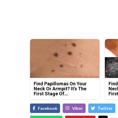
Find Papillomas On Your
Find
Neck Or Armpit? It's The
Neck
First Stage Of...
Firs
Facebook
Viber
Тwitter