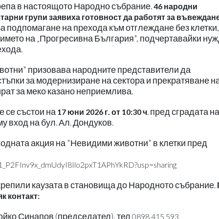
репа в настоящото Народно събрание.
46 народни
тарни групи заявиха готовност да работят за въвеждан
а подпомагане на прехода към отглеждане без клетки,
името на „Прогресивна България", подчертавайки ну
ехода.
ивотни" призовава народните представители да
тъпки за модернизиране на сектора и прекратяване н
ират за меко казано неприемлива.
е се състои на
. пред сградата н
17 юни 2026 г. от 10:30 ч
 вход на бул. Ал. Дондуков.
дната акция на "Невидими животни" в клетки пред
ers/1_P2FInv9x_dmUdyI8Ilo2pxT1APhYkRD?usp=sharing
крепили каузата в становища до Народното събрание.
к контакт:
ойко Синапов (председател), тел
0898 415 593