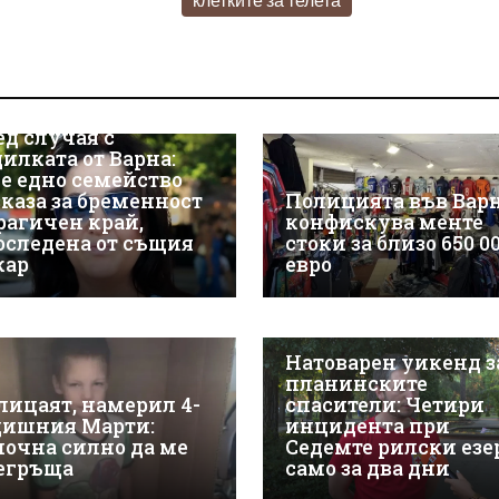
ед случая с
дилката от Варна:
е едно семейство
зказа за бременност
Полицията във Вар
трагичен край,
конфискува менте
оследена от същия
стоки за близо 650 0
кар
евро
Натоварен уикенд з
планинските
лицаят, намерил 4-
спасители: Четири
дишния Марти:
инцидента при
почна силно да ме
Седемте рилски езе
егръща
само за два дни