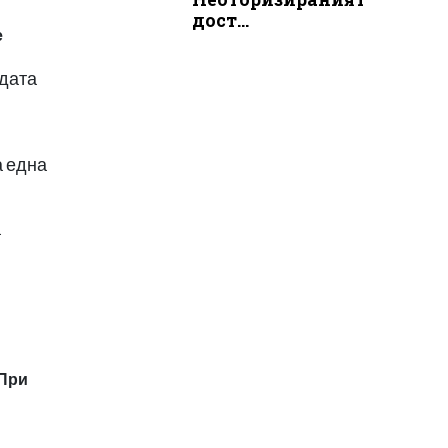
дост...
е
ждата
а една
а
При