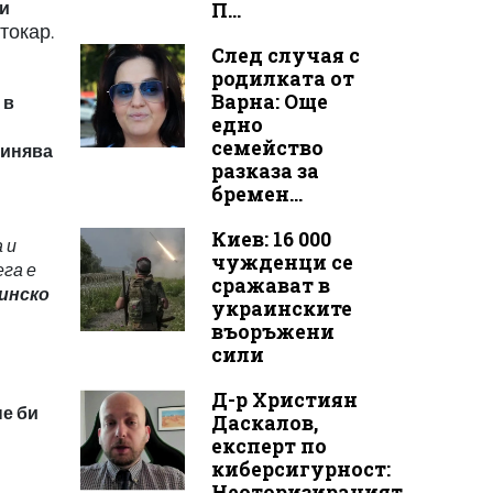
ни
П...
токар.
След случая с
родилката от
Варна: Още
 в
едно
семейство
чинява
разказа за
бремен...
Киев: 16 000
 и
чужденци се
га е
сражават в
инско
украинските
въоръжени
сили
Д-р Християн
не би
Даскалов,
експерт по
киберсигурност:
Неоторизираният