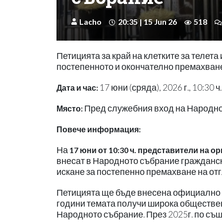
Lacho
20:35 | 15 Jun 26
518
Петицията за край на клетките за телета
постепенното и окончателно премахване
17 юни (сряда), 2026 г., 10:30 ч.
Дата и час:
Пред служебния вход на Народнот
Място:
Повече информация:
На
17 юни от 10:30 ч.
представители на ор
внесат в Народното събрание гражданс
искане за постепенно премахване на отг
Петицията ще бъде внесена официално в
години темата получи широка обществе
Народното събрание. През 2025г. по съ