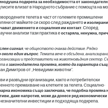
динодушна подкрепа за необходимостта от законодател
дписите влизат в Народното събрание с помощта на мо
овородените телета в част от големите промишлени
ляни от майките си скоро след раждането
и изолирани
. Според
ичават движението и социалния им контакт
аучни анализи тази практика е
остаряла, ненужна, при
.
слен сигнал
, че обществото очаква действие. Рядко
 около един въпрос
. Темата вече е обсъдена, анализирана
рганизации и представители на животновъдния сектор. Се
ата в
законодателна промяна, която да гарантира същ
ан Димитров от „Невидими животни".
и и развъдни организации, както и потребителски
енното премахване на клетките за телета. Социално-
грарна икономика също заключава, че подобна промяна 
тиви, даже напротив, може да донесе ред икономически
 незначителни инвестиции и подходяща подкрепа.