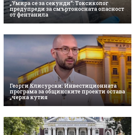
„Умира се за секунди“: Токсиколог
предупреди за смъртоносната опасност
от фентанила
Георги Клисурски: Инвестиционната
програма за общинските проекти остава
„черна кутия