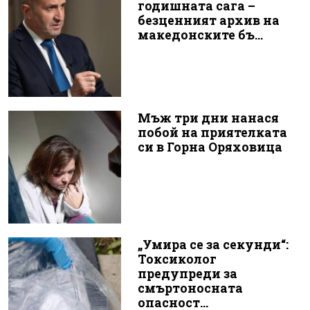
годишната сага –
безценният архив на
македонските бъ...
Мъж три дни нанася
побой на приятелката
си в Горна Оряховица
„Умира се за секунди“:
Токсиколог
предупреди за
смъртоносната
опасност...