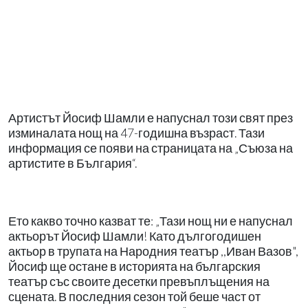
Артистът Йосиф Шамли е напуснал този свят през
изминалата нощ на 47-годишна възраст. Тази
информация се появи на страницата на „Съюза на
артистите в България“.
Ето какво точно казват те: „Тази нощ ни е напуснал
актьорът Йосиф Шамли! Като дългогодишен
актьор в трупата на Народния театър ,,Иван Вазов",
Йосиф ще остане в историята на българския
театър със своите десетки превъплъщения на
сцената. В последния сезон той беше част от