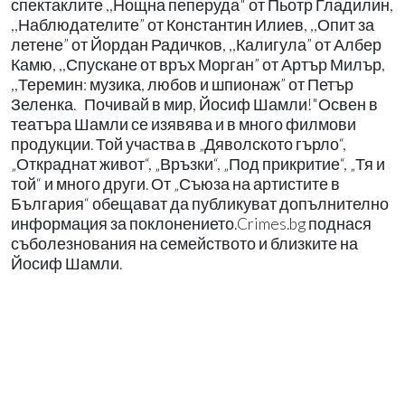
спектаклите ,,Нощна пеперуда" от Пьотр Гладилин,
,,Наблюдателите” от Константин Илиев, ,,Опит за
летене” от Йордан Радичков, ,,Калигула” от Албер
Камю, ,,Спускане от връх Морган” от Артър Милър,
,,Теремин: музика, любов и шпионаж” от Петър
Зеленка. Почивай в мир, Йосиф Шамли!"Освен в
театъра Шамли се изявява и в много филмови
продукции. Той участва в „Дяволското гърло“,
„Откраднат живот“, „Връзки“, „Под прикритие“, „Тя и
той“ и много други. От „Съюза на артистите в
България“ обещават да публикуват допълнително
информация за поклонението.Crimes.bg поднася
съболезнования на семейството и близките на
Йосиф Шамли.