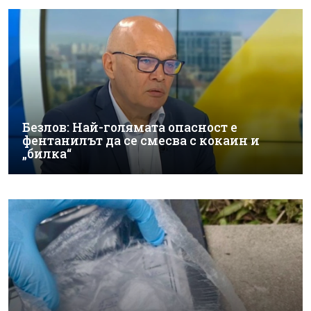
Безлов: Най-голямата опасност е
фентанилът да се смесва с кокаин и
„билка“