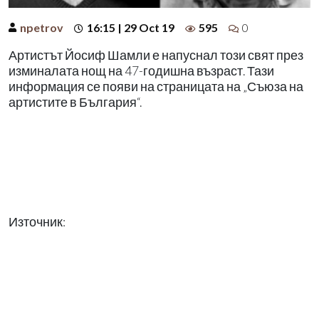
npetrov
16:15 | 29 Oct 19
595
0
Артистът Йосиф Шамли е напуснал този свят през
изминалата нощ на 47-годишна възраст. Тази
информация се появи на страницата на „Съюза на
артистите в България“.
Източник: