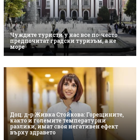
Чуждите туристи у нас все по-често
предпочитат градски туризъм, а не
море
Доц. д-р Живка Стойкова: Горещините,
както и големите температурни
разлики, имат своя негативен ефект
върху здравето