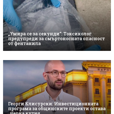
„Умира се за секунди“: Токсиколог
предупреди за смъртоносната опасност
от фентанила
Георги Клисурски: Инвестиционната
програма за общинските проекти остава
„черна кутия