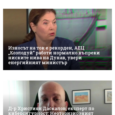
Износът на ток е рекорден, АЕЦ
„Козлодуй“ работи нормално въпреки
ниските нива на Дунав, увери
енергийният министър
Д-р Християн Даскалов, експерт по
киберсигурност: Неоторизираният