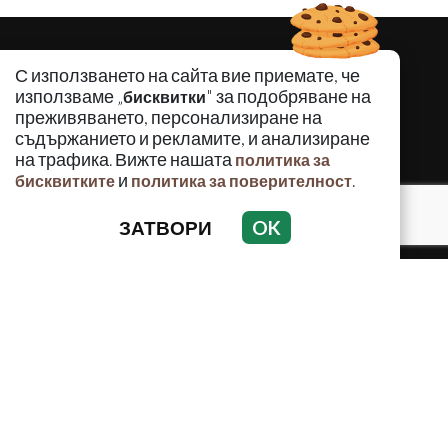
С използването на сайта вие приемате, че
използваме „
" за подобряване на
бисквитки
преживяването, персонализиране на
съдържанието и рекламите, и анализиране
на трафика. Вижте нашата
политика за
и
.
бисквитките
политика за поверителност
ЗАТВОРИ
OK
КРИМИНАЛНО
ИНЦИДЕНТИ
АНАЛИЗИ
ПО СВЕТА
ВОДЕЩИ ТЕМИ
Използването и публикуването на част или цялото
съдържание на Crimes.BG без разрешение на Медийна
група Асмара ЕООД е забранено.