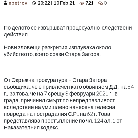
npetrov
20:22 | 10 Feb 21
721
0
По делото се извършват процесуално-следствени
действия
Нови зловещи разкрития изплуваха около
убийството, което срази Стара Загора.
От Окръжна прокуратура – Стара Загора
съобщиха, че е привлечен като обвиняем Д.Д., на 64
г., за това, че на 7 срещу 8 февруари 2021 г., в
града, причинил смърт по непредпазливост
вследствие на умишлено нанесена телесна
повреда на пострадалия С.Р., на 62 г. Това
представлява престъпление по чл. 124 ал. 1 от
Наказателния кодекс.