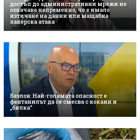
достъп до административни мрежи не
означава непременно, че е имало
изтичане на данни или мащабна
хакерска атака
Безлов: Най-голямата опасност е
фентанилът да се смесва с кокаин и
„билка“