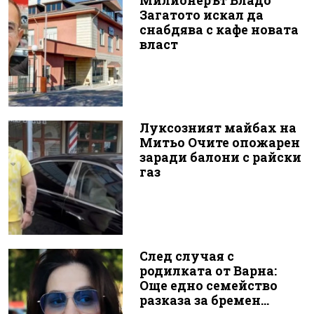
Милионерът Владо
Загатото искал да
снабдява с кафе новата
власт
Луксозният майбах на
Митьо Очите опожарен
заради балони с райски
газ
След случая с
родилката от Варна:
Още едно семейство
разказа за бремен...