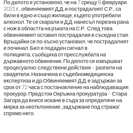
По делото е установено, че на 7 срещу 8 февруари
2021 г., обвиняемият Д.Д. и пострадалият С.Р., са
били в едно и също жилище, където употребили
алкохол. Те се скарали и Д.Д. нанесъл порезна рана
с нож в областта на ръката на С.Р. След това
обвиняемият оставил пострадалия в съседна стая.
Връщайки се по-късно установил, че пострадалият
е починал. Бил е подаден сигнал в
полицията, съобщиха от пресслужбата на
държавното обвинение. По делото се извършват
процесуално-следствени действия – разпити на
свидетели. Назначена е съдебномедицинска
експертиза и др.Обвиняемият Д.Д. е задържан за
срок от 72 часа с постановление на наблюдаващия
прокурор. Предстои Окръжна прокуратура – Стара
Загора да внесе искане в съда за определяне на
мярка за неотклонение „задържане под стража“
спрямо него.