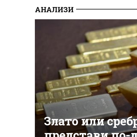
АНАЛИЗИ
Злато или среб
представи по-д