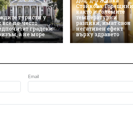
Доц. д-р Живка
Стойкова: Горещини
както и големите
ждите туристи у
температурни
с все по-често
разлики, имат своя
едпочитат градски
негативен ефект
ризъм, а не море
върху здравето
Email