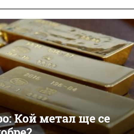
ро: Кой метал ще се
обре?