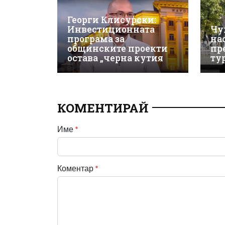
Георги Клисурски:
Инвестиционната
Чу
програма за
на
общинските проекти
пр
остава „черна кутия
ту
КОМЕНТИРАЙ
Име
*
Коментар
*