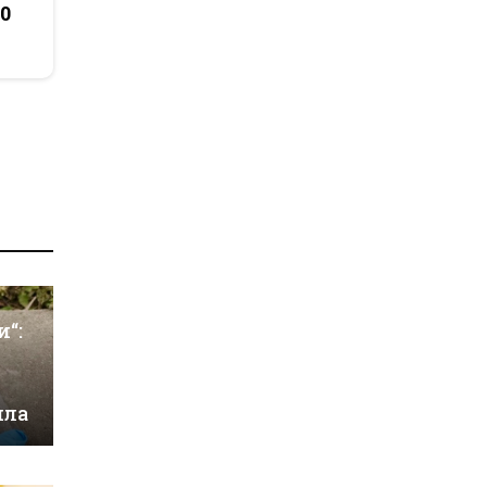
50
и“:
ила