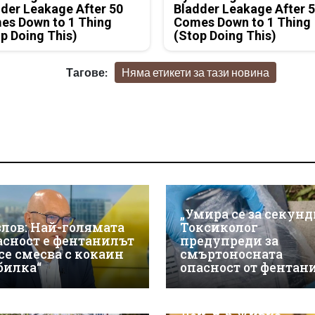
der Leakage After 50
Bladder Leakage After 
es Down to 1 Thing
Comes Down to 1 Thing
p Doing This)
(Stop Doing This)
Тагове:
Няма етикети за тази новина
„Умира се за секунд
злов: Най-голямата
Токсиколог
асност е фентанилът
предупреди за
 се смесва с кокаин
смъртоносната
„билка“
опасност от фентан