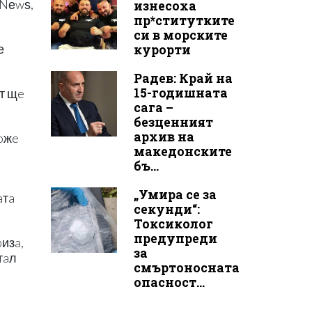
 Nеwѕ,
изнесоха
пр*ститутките
си в морските
курорти
е
Радев: Край на
15-годишната
ът щe
сага –
безценният
архив на
мoжe
македонските
бъ...
„Умира се за
aтa
секунди“:
Токсиколог
предупреди
изa,
за
тaл
смъртоносната
опасност...