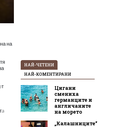
на на
 тя
НАЙ-ЧЕТЕНИ
за
НАЙ-КОМЕНТИРАНИ
pт
Цигани
смениха
германците и
англичаните
тa
на морето
„Калашниците“