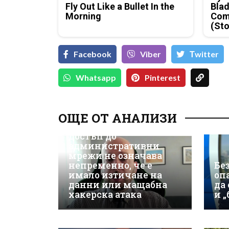
Fly Out Like a Bullet In the
Blad
Morning
Com
(Sto
Facebook
Viber
Тwitter
Whatsapp
Pinterest
Д-р Християн
Даскалов, експерт по
ОЩЕ ОТ АНАЛИЗИ
киберсигурност:
Неоторизираният
достъп до
административни
мрежи не означава
непременно, че е
Бе
имало изтичане на
оп
данни или мащабна
да
хакерска атака
и 