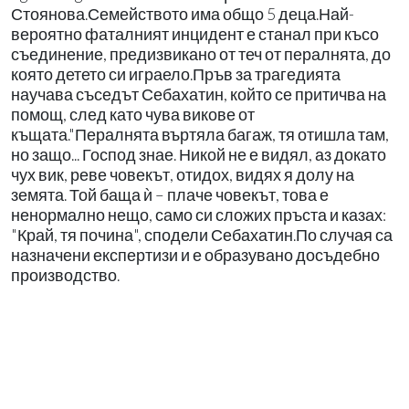
Стоянова.Семейството има общо 5 деца.Най-
вероятно фаталният инцидент е станал при късо
съединение, предизвикано от теч от пералнята, до
която детето си играело.Пръв за трагедията
научава съседът Себахатин, който се притичва на
помощ, след като чува викове от
къщата."Пералнята въртяла багаж, тя отишла там,
но защо... Господ знае. Никой не е видял, аз докато
чух вик, реве човекът, отидох, видях я долу на
земята. Той баща ѝ – плаче човекът, това е
ненормално нещо, само си сложих пръста и казах:
"Край, тя почина", сподели Себахатин.По случая са
назначени експертизи и е образувано досъдебно
производство.