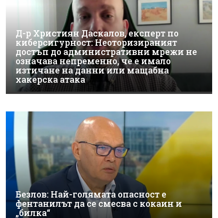
Д-р Християн Даскалов, експерт по
киберсигурност: Неоторизираният
достъп до административни мрежи не
означава непременно, че е имало
изтичане на данни или мащабна
хакерска атака
Безлов: Най-голямата опасност е
фентанилът да се смесва с кокаин и
„билка“