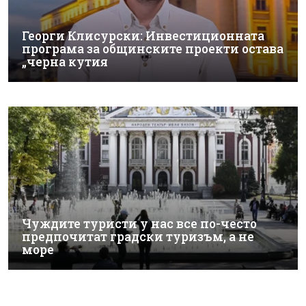
Георги Клисурски: Инвестиционната
програма за общинските проекти остава
„черна кутия
Чуждите туристи у нас все по-често
предпочитат градски туризъм, а не
море