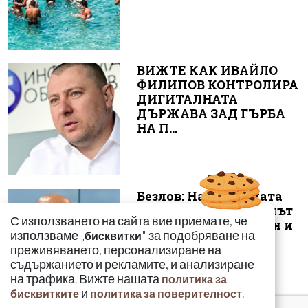
ВИЖТЕ КАК ИВАЙЛО
ФИЛИПОВ КОНТРОЛИРА
ДИГИТАЛНАТА
ДЪРЖАВА ЗАД ГЪРБА
НА П...
Безлов: Най-голямата
опасност е фентанилът
С използването на сайта вие приемате, че
да се смесва с кокаин и
използваме „
" за подобряване на
бисквитки
„би...
преживяването, персонализиране на
съдържанието и рекламите, и анализиране
на трафика. Вижте нашата
политика за
и
.
бисквитките
политика за поверителност