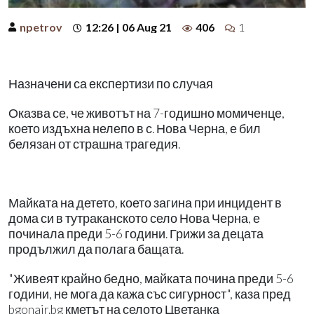
npetrov
12:26 | 06 Aug 21
406
1
Назначени са експертизи по случая
Оказва се, че животът на 7-годишно момиченце,
което издъхна нелепо в с. Нова Черна, е бил
белязан от страшна трагедия.
Майката на детето, което загина при инцидент в
дома си в тутраканското село Нова Черна, е
починала преди 5-6 години. Грижи за децата
продължил да полага бащата.
"Живеят крайно бедно, майката почина преди 5-6
години, не мога да кажа със сигурност", каза пред
bgonair.bg кметът на селото Цветанка