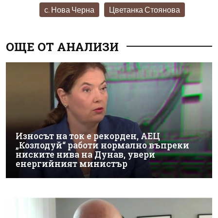
с. Нова Черна
Цветанка Стоянова
ОЩЕ ОТ АНАЛИЗИ
Износът на ток е рекорден, АЕЦ
„Козлодуй“ работи нормално въпреки
ниските нива на Дунав, увери
енергийният министър