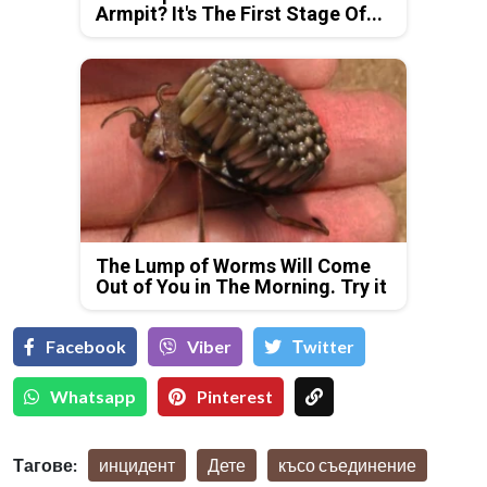
Armpit? It's The First Stage Of...
The Lump of Worms Will Come
Out of You in The Morning. Try it
Facebook
Viber
Тwitter
Whatsapp
Pinterest
Тагове:
инцидент
Дете
късо съединение