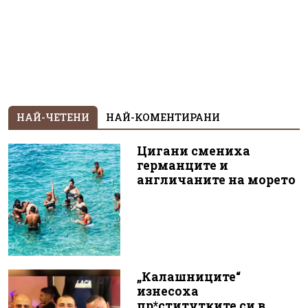
НАЙ-ЧЕТЕНИ
НАЙ-КОМЕНТИРАНИ
Цигани смениха
германците и
англичаните на морето
„Калашниците“
изнесоха
пр*ститутките си в