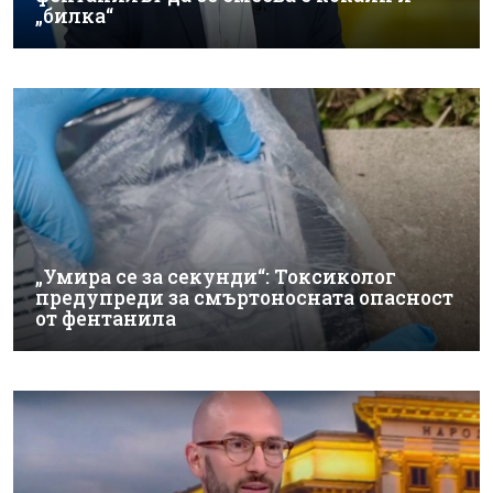
„билка“
„Умира се за секунди“: Токсиколог
предупреди за смъртоносната опасност
от фентанила