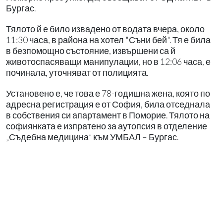
Бургас.
Тялото й е било извадено от водата вчера, около
11:30 часа, в района на хотел "Съни бей". Тя е била
в безпомощно състояние, извършени са й
животоспасяващи манипулации, но в 12:06 часа, е
починала, уточняват от полицията.
Установено е, че това е 78-годишна жена, която по
адресна регистрация е от София, била отседнала
в собствения си апартамент в Поморие. Тялото на
софиянката е изпратено за аутопсия в отделение
„Съдебна медицина” към УМБАЛ – Бургас.