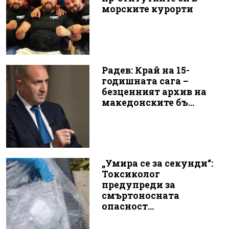
морските курорти
Радев: Край на 15-
годишната сага –
безценният архив на
македонските бъ...
„Умира се за секунди“:
Токсиколог
предупреди за
смъртоносната
опасност...