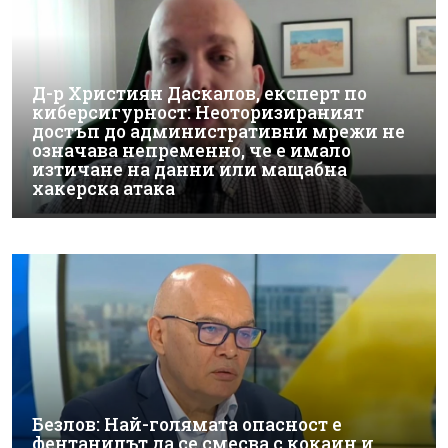
Д-р Християн Даскалов, експерт по
киберсигурност: Неоторизираният
достъп до административни мрежи не
означава непременно, че е имало
изтичане на данни или мащабна
хакерска атака
Безлов: Най-голямата опасност е
фентанилът да се смесва с кокаин и