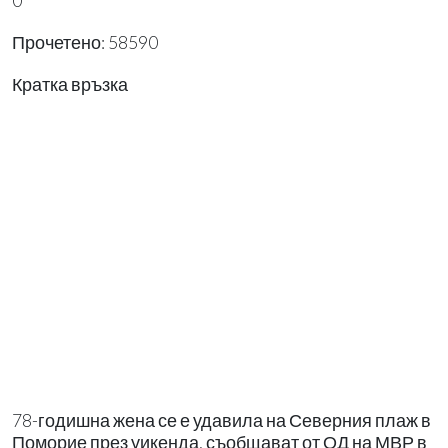
0
Прочетено: 58590
Кратка връзка
78-годишна жена се е удавила на Северния плаж в
Поморие през уикенда, съобщават от ОД на МВР в