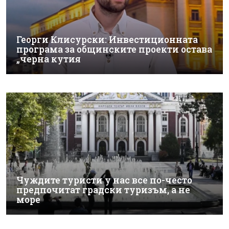
Георги Клисурски: Инвестиционната
програма за общинските проекти остава
„черна кутия
Чуждите туристи у нас все по-често
предпочитат градски туризъм, а не
море