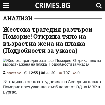
АНАЛИЗИ
Жестока трагедия разтърси
Поморие! Откриха тяло на
възрастна жена на плажа
(Подробности за ужаса)
npetrov
12:55 | 06 Jul 20
707
0
78-годишна жена се е удавила на Северния плаж в
Поморие през уикенда, съобщават от ОД на МВР в
Бургас.