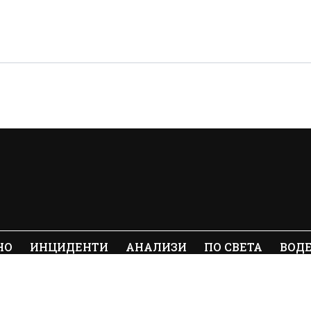
НО
ИНЦИДЕНТИ
АНАЛИЗИ
ПО СВЕТА
ВОД
ялото съдържание на Crimes.BG без
© 20
е забранено.