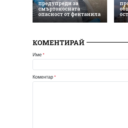
предупреди за
пр
смъртоносната
об
опасност от фентанила
ос
КОМЕНТИРАЙ
Име
*
Коментар
*