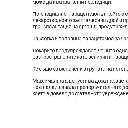
може да има фатални последици.
По-специално, парацетамолът, който е е
лекарство, което засяга черния дроб и п
трансплантация на органи“, предупреж
Таблетка и половина парацетамол за чер
Лекарите предупреждават, че нито едно
разпространените като аспирин и парац
Те също са включени в групата на поте
Максималната допустима доза парацетам
не е надвишавала препоръчителната доз
което е довело до фаталното увреждане