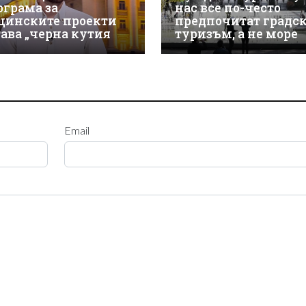
ограма за
нас все по-често
щинските проекти
предпочитат градс
тава „черна кутия
туризъм, а не море
Email