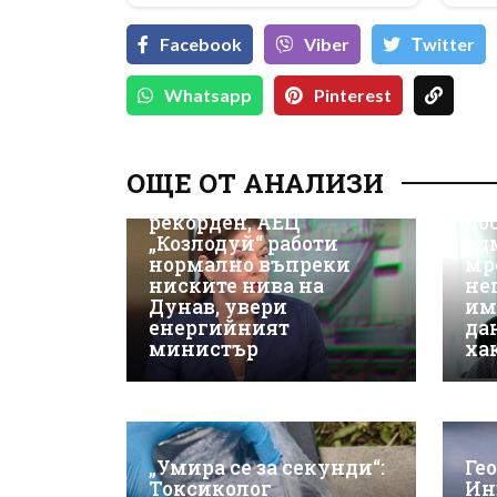
Facebook
Viber
Тwitter
Whatsapp
Pinterest
Д-
Да
ОЩЕ ОТ АНАЛИЗИ
ки
Износът на ток е
Не
рекорден, АЕЦ
до
„Козлодуй“ работи
ад
нормално въпреки
мр
ниските нива на
не
Дунав, увери
им
енергийният
да
министър
ха
„Умира се за секунди“:
Ге
Токсиколог
Ин