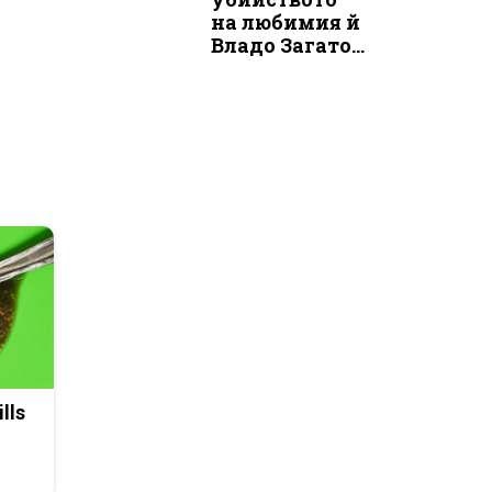
на любимия й
Владо Загато...
lls