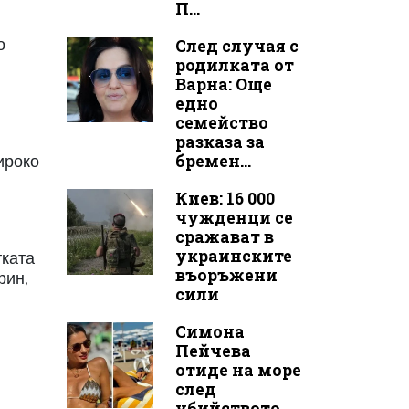
П...
о
След случая с
родилката от
Варна: Още
едно
семейство
разказа за
бремен...
ироко
Киев: 16 000
чужденци се
сражават в
украинските
тката
въоръжени
рин,
сили
Симона
Пейчева
отиде на море
след
убийството