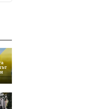
та
лът
ин