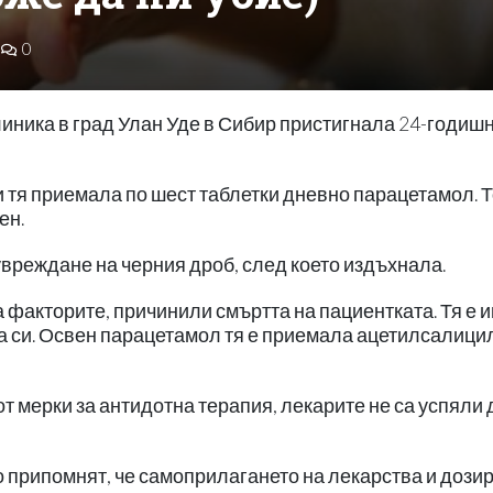
0
линика в град Улан Уде в Сибир пристигнала 24-годиш
и тя приемала по шест таблетки дневно парацетамол. 
ен.
увреждане на черния дроб, след което издъхнала.
 факторите, причинили смъртта на пациентката. Тя е 
та си. Освен парацетамол тя е приемала ацетилсалици
т мерки за антидотна терапия, лекарите не са успяли 
о припомнят, че самоприлагането на лекарства и дози