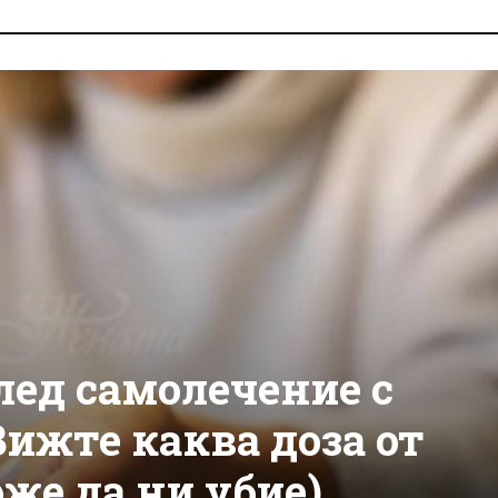
лед самолечение с
ижте каква доза от
же да ни убие)