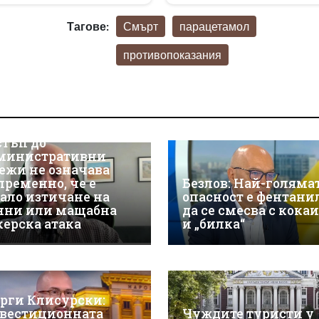
Тагове:
Смърт
парацетамол
противопоказания
р Християн
скалов, експерт по
берсигурност:
оторизираният
стъп до
министративни
ежи не означава
пременно, че е
Безлов: Най-голяма
ало изтичане на
опасност е фентани
нни или мащабна
да се смесва с кока
керска атака
и „билка“
орги Клисурски:
вестиционната
Чуждите туристи у