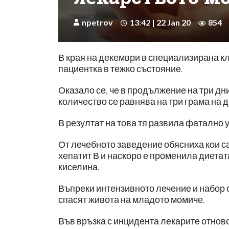
npetrov
13:42 | 22 Jan 20
854
В края на декември в специализирана к
пациентка в тежко състояние.
Оказало се, че в продължение на три дн
количество се равнява на три грама на д
В резултат на това тя развила фатално 
От лечебното заведение обясниха кои са
хепатит В и наскоро е променила диета
киселина.
Въпреки интензивното лечение и набор о
спасят живота на младото момиче.
Във връзка с инцидента лекарите отнов