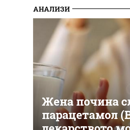
АНАЛИЗИ
Жена почина с
парацетамол (В
лекарството мо