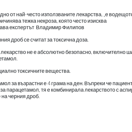
дно от най-често използваните лекарства, „е водещот
ричинява тежка некроза, която често изисква
дава експертът Владимир Филипов
ния дроб се считат за токсична доза.
 лекарство не е абсолютно безопасно, включително ш
етамол.
нциално токсичните вещества.
ол за възрастни е 4 грама на ден. Въпреки че пациен
а парацетамол, тя е комбинирала лекарството с аспи
 на черния дроб.