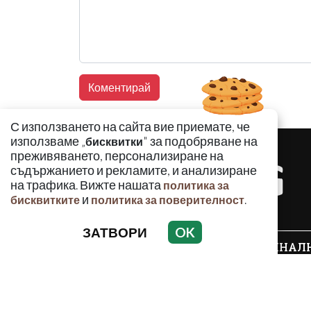
С използването на сайта вие приемате, че
използваме „
" за подобряване на
бисквитки
преживяването, персонализиране на
съдържанието и рекламите, и анализиране
на трафика. Вижте нашата
политика за
и
.
бисквитките
политика за поверителност
ЗАТВОРИ
OK
КРИМИНАЛ
Използването и публикуването на част или ц
разрешение на Медийна група Асмара ЕООД 