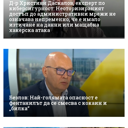
Д-р Християн Даскалов, експерт по
киберсигурност: Неоторизираният
достъп до административни мрежи не
означава непременно, че е имало
изтичане на данни или мащабна
хакерска атака
Безлов: Най-голямата опасност е
фентанилът да се смесва с кокаин и
„билка“