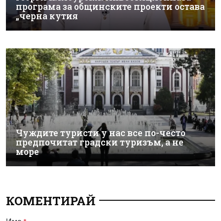
програма за общинските проекти остава
„черна кутия
Чуждите туристи у нас все по-често
предпочитат градски туризъм, а не
море
КОМЕНТИРАЙ