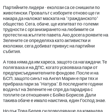
Партийните лидери - еколози са се снишили по
животински. Провалът с изборите отново ще ги
накара да наложат маската на "гражданското"
общество. Сега, обаче, ще изпитват по-големи
трудности с организирането на любимите си
протести на жълтите павета. Ако досега роявите на
Зелените се определяха като активистки и
еколожки, сега добиват привкус на партийни
събития.
А това няма да им хареса, защото са нагаждачи. Те
полягваха и на ДПС, когато усвояваха пари от
предприсъединителните фондове. После и на
БСП, защото синът на Ангел Марин е при тях и
прибраха пари за "Натура". В последните години
водачът на Зелените не спря да парадира с
топлите си отношения с Бойко Борисов. Дали
такива обаче е имало наистина, един Господ знае.
Но пък Това Белев си позволяваше да командва