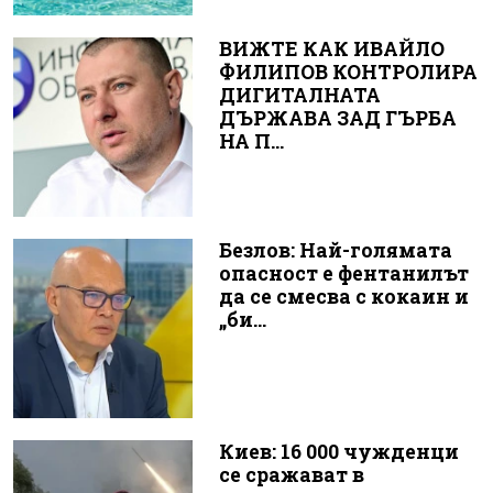
ВИЖТЕ КАК ИВАЙЛО
ФИЛИПОВ КОНТРОЛИРА
ДИГИТАЛНАТА
ДЪРЖАВА ЗАД ГЪРБА
НА П...
Безлов: Най-голямата
опасност е фентанилът
да се смесва с кокаин и
„би...
Киев: 16 000 чужденци
се сражават в