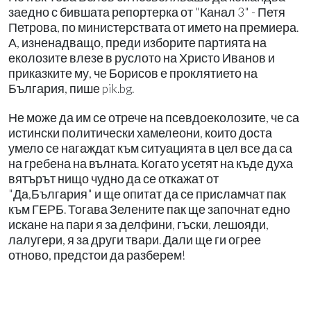
заедно с бившата репортерка от "Канал 3" - Петя
Петрова, по министерствата от името на премиера.
А, изненадващо, преди изборите партията на
еколозите влезе в руслото на Христо Иванов и
приказките му, че Борисов е проклятието на
България, пише pik.bg.
Не може да им се отрече на псевдоеколозите, че са
истински политически хамелеони, които доста
умело се нагаждат към ситуацията в цел все да са
на гребена на вълната. Когато усетят на къде духа
вятърът нищо чудно да се откажат от
"Да,България" и ще опитат да се присламчат пак
към ГЕРБ. Тогава Зелените пак ще започнат едно
искане на пари я за делфини, гъски, лешояди,
лалугери, я за други твари. Дали ще ги огрее
отново, предстои да разберем!