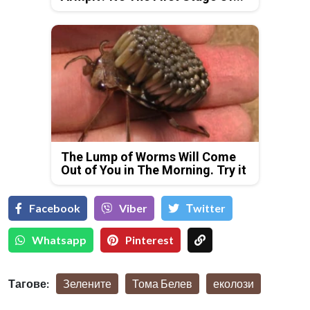
The Lump of Worms Will Come
Out of You in The Morning. Try it
Facebook
Viber
Тwitter
Whatsapp
Pinterest
Тагове:
Зелените
Тома Белев
еколози