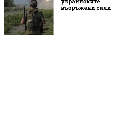
украинските
въоръжени сили