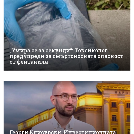
„Умира се за секунди“: Токсиколог
предупреди за смъртоносната опасност
от фентанила
Георги Клисурски: Инвестиционната