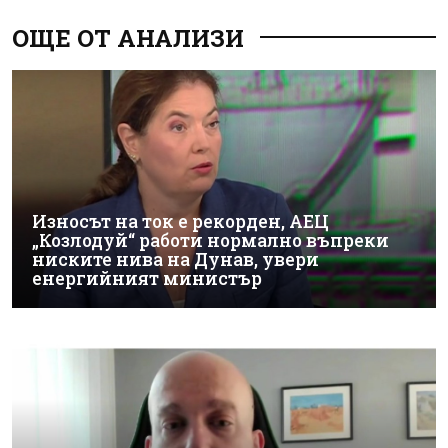
ОЩЕ ОТ АНАЛИЗИ
Износът на ток е рекорден, АЕЦ
„Козлодуй“ работи нормално въпреки
ниските нива на Дунав, увери
енергийният министър