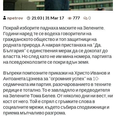
npetrov
21:03 | 31 Mar 17
777
0
Покрай изборите паднаха маските на Зелените.
Години наред те се водеха говорители на
гражданското общество и топ защитници на
родната природа. А накрая пристанаха на "Да,
България" с единствения мерак да се докопат до
властта. Но след като не им мина номера, партията
на псевдоеколозите се покри вдън земя.
Въпреки помпозните приказки на Христо Иванов и
Антоанета Цонева за "огромния успех" на 10-
седмичната им партия, разочарованието в техните
редици е тотално. То е завладяло и предводителя
на Зелените Тома Белев. От няколко дни ни вест, ни
кост от него. Той е спрял с гръмките слова в
социалните мрежи, където събира сподвижници и
приема мълчаливо разгрома.