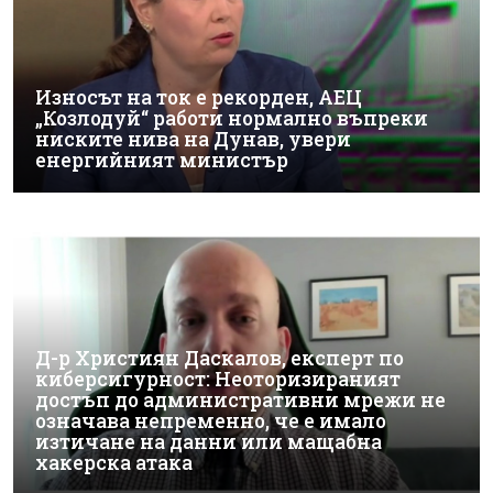
Износът на ток е рекорден, АЕЦ
„Козлодуй“ работи нормално въпреки
ниските нива на Дунав, увери
енергийният министър
Д-р Християн Даскалов, експерт по
киберсигурност: Неоторизираният
достъп до административни мрежи не
означава непременно, че е имало
изтичане на данни или мащабна
хакерска атака