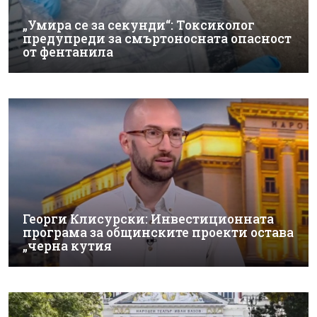
„Умира се за секунди“: Токсиколог
предупреди за смъртоносната опасност
от фентанила
Георги Клисурски: Инвестиционната
програма за общинските проекти остава
„черна кутия