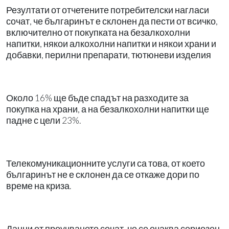
Резултати от отчетените потребителски нагласи
сочат, че българинът е склонен да пести от всичко,
включително от покупката на безалкохолни
напитки, някои алкохолни напитки и някои храни и
добавки, перилни препарати, тютюневи изделия
Около 16% ще бъде спадът на разходите за
покупка на храни, а на безалкохолни напитки ще
падне с цели 23%.
Телекомуникационните услуги са това, от което
българинът не е склонен да се откаже дори по
време на криза.
Данни от проучването сочат, че се очаква сериозен