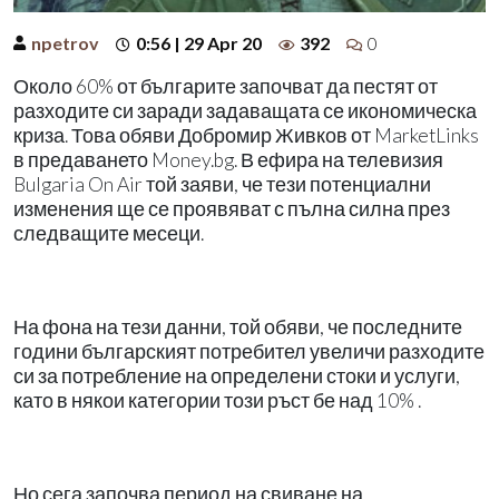
npetrov
0:56 | 29 Apr 20
392
0
Около 60% от българите започват да пестят от
разходите си заради задаващата се икономическа
криза. Това обяви Добромир Живков от MarketLinks
в предаването Money.bg. В ефира на телевизия
Bulgaria On Air той заяви, че тези потенциални
изменения ще се проявяват с пълна силна през
следващите месеци.
На фона на тези данни, той обяви, че последните
години българският потребител увеличи разходите
си за потребление на определени стоки и услуги,
като в някои категории този ръст бе над 10% .
Но сега започва период на свиване на