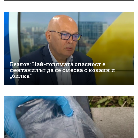
Безлов: Най-голямата опасност е
фентанилът да се смесва с кокаин и
„билка“