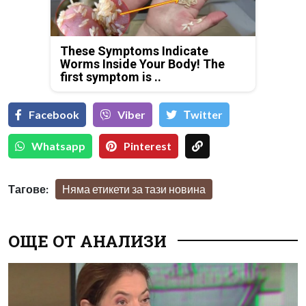
These Symptoms Indicate
Worms Inside Your Body! The
first symptom is ..
Facebook
Viber
Тwitter
Whatsapp
Pinterest
Тагове:
Няма етикети за тази новина
ОЩЕ ОТ АНАЛИЗИ