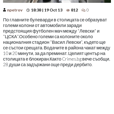
npetrov
18:38 | 19 Oct 13
812
0
По главните булеварди в столицата се образуват
големи колони от автомобили заради
предстоящия футболен мач между "Левски" и
"ЦСКА".Особено големи са колоните около
националния стадион "Васил Левски", където ще
се състои срещата. Водачите в района чакат между
10 и 20 минути, за да преминат. Целият център на
столицата е блокиран.Както Crimes.bg вече съобщи,
28 души са задържани още преди дербито.