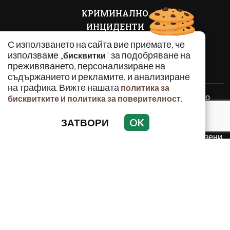
КРИМИНАЛНО
ИНЦИДЕНТИ
АНАЛИЗИ
С използването на сайта вие приемате, че
ПО СВЕТА
използваме „
" за подобряване на
бисквитки
преживяването, персонализиране на
ВОДЕЩИ ТЕМИ
съдържанието и рекламите, и анализиране
на трафика. Вижте нашата
политика за
Използването и публикуването на част или цялото
и
.
бисквитките
политика за поверителност
съдържание на Crimes.BG без разрешение на Медийна
група Асмара ЕООД е забранено.
ЗАТВОРИ
OK
© 2010 - 2026 | Crimes.BG. Всички права запазени.
РЕКЛАМА
КОНТАКТИ
ОБЩИ УСЛОВИЯ
ПОЛИТИКА ЗА ПОВЕРИТЕЛНОСТ
ПОЛИТИКА ЗА БИСКВИТКИТЕ