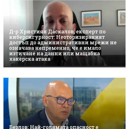
Д-р Християн Даскалов, експерт по
киберсигурност: Неоторизираният
достъп до административни мрежи не
означава непременно, че е имало
изтичане на данни или мащабна
хакерска атака
Безлов: Най-голямата опасност е