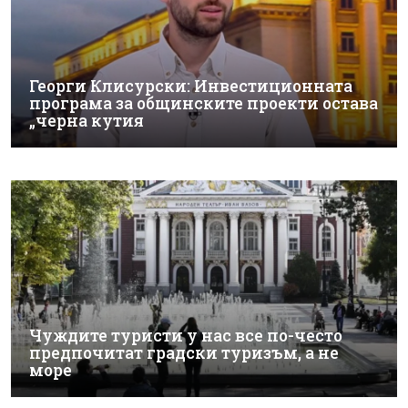
Георги Клисурски: Инвестиционната
програма за общинските проекти остава
„черна кутия
Чуждите туристи у нас все по-често
предпочитат градски туризъм, а не
море