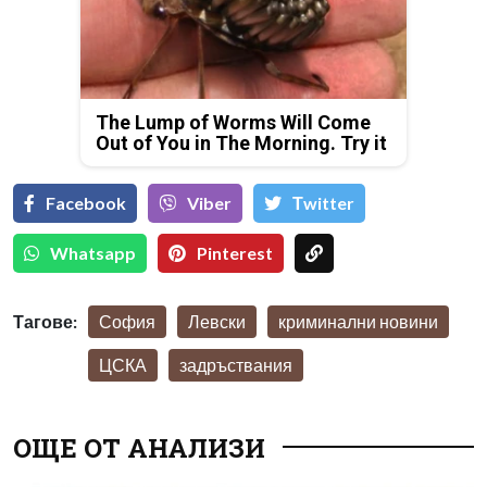
The Lump of Worms Will Come
Out of You in The Morning. Try it
Facebook
Viber
Тwitter
Whatsapp
Pinterest
Тагове:
София
Левски
криминални новини
ЦСКА
задръствания
ОЩЕ ОТ АНАЛИЗИ