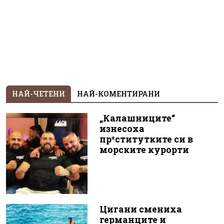
НАЙ-ЧЕТЕНИ
НАЙ-КОМЕНТИРАНИ
„Калашниците“
изнесоха
пр*ститутките си в
морските курорти
Цигани смениха
германците и