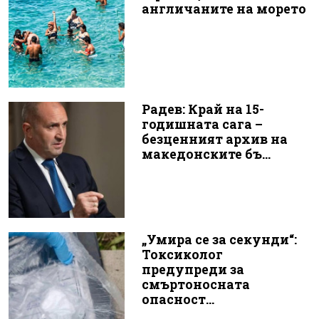
англичаните на морето
Радев: Край на 15-
годишната сага –
безценният архив на
македонските бъ...
„Умира се за секунди“:
Токсиколог
предупреди за
смъртоносната
опасност...