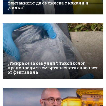
фентанилът да се смесва с кокаин и
„билка“
„Умира се за секунди“: Токсиколог
предупреди за смъртоносната опасност
от фентанила