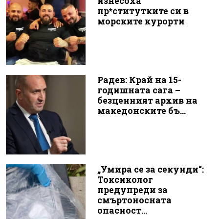
изнесоха
пр*ститутките си в
морските курорти
Радев: Край на 15-
годишната сага –
безценният архив на
македонските бъ...
„Умира се за секунди“:
Токсиколог
предупреди за
смъртоносната
опасност...