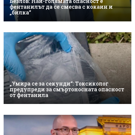
Безлов: Най-голямата опасност е
фентанилът да се смесва с кокаин и
„билка“
„Умира се за секунди“: Токсиколог
предупреди за смъртоносната опасност
от фентанила