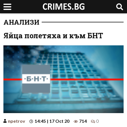
АНАЛИЗИ
Яйца полетяха и към БНТ
npetrov
14:45 | 17 Oct 20
714
0