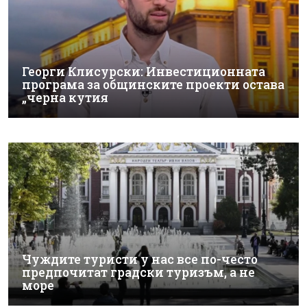
Георги Клисурски: Инвестиционната
програма за общинските проекти остава
„черна кутия
Чуждите туристи у нас все по-често
предпочитат градски туризъм, а не
море