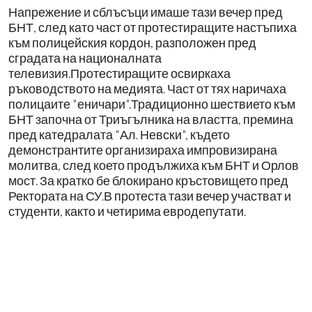
Напрежение и сблъсъци имаше тази вечер пред
БНТ, след като част от протестиращите настъпиха
към полицейския кордон, разположен пред
сградата на националната
телевизия.Протестиращите освиркаха
ръководството на медията. Част от тях наричаха
полицаите "еничари".Традиционно шествието към
БНТ започна от Триъгълника на властта, премина
пред катедралата "Ал. Невски", където
демонстрантите организираха импровизирана
молитва, след което продължиха към БНТ и Орлов
мост. За кратко бе блокирано кръстовището пред
Ректората на СУ.В протеста тази вечер участват и
студенти, както и четирима евродепутати.