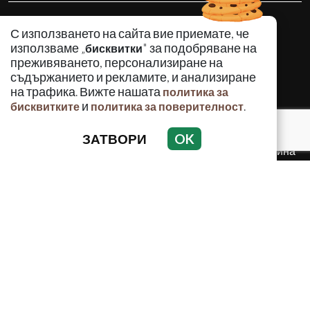
КРИМИНАЛНО
С използването на сайта вие приемате, че
ИНЦИДЕНТИ
използваме „
" за подобряване на
бисквитки
АНАЛИЗИ
преживяването, персонализиране на
съдържанието и рекламите, и анализиране
ПО СВЕТА
на трафика. Вижте нашата
политика за
ВОДЕЩИ ТЕМИ
и
.
бисквитките
политика за поверителност
ЗАТВОРИ
OK
Използването и публикуването на част или цялото
съдържание на Crimes.BG без разрешение на Медийна
група Асмара ЕООД е забранено.
© 2010 - 2026 | Crimes.BG. Всички права запазени.
РЕКЛАМА
КОНТАКТИ
ОБЩИ УСЛОВИЯ
ПОЛИТИКА ЗА ПОВЕРИТЕЛНОСТ
ПОЛИТИКА ЗА БИСКВИТКИТЕ