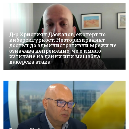
Д-р Християн Даскалов, експерт по
киберсигурност: Неоторизираният
достъп до административни мрежи не
означава непременно, че е имало
изтичане на данни или мащабна
хакерска атака