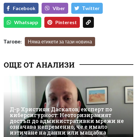
Facebook
Viber
Тwitter
Whatsapp
Pinterest
Тагове:
Няма етикети за тази новина
ОЩЕ ОТ АНАЛИЗИ
Д-р Християн Даскалов, експерт по
киберсигурност: Неоторизираният
достъп до административни мрежи не
означава непременно, че е имало
изтичане на данни или мащабна