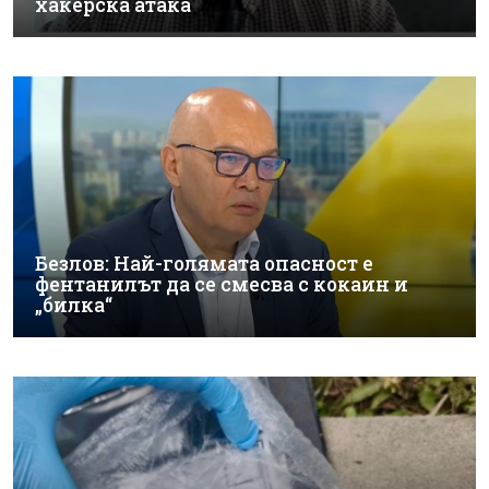
хакерска атака
Безлов: Най-голямата опасност е
фентанилът да се смесва с кокаин и
„билка“