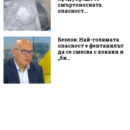
смъртоносната
опасност...
Безлов: Най-голямата
опасност е фентанилът
да се смесва с кокаин и
„би...