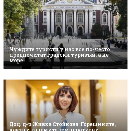
Чуждите туристи у нас все по-често
предпочитат градски туризъм, а не
море
Доц. д-р Живка Стойкова: Горещините,
както и големите температурни