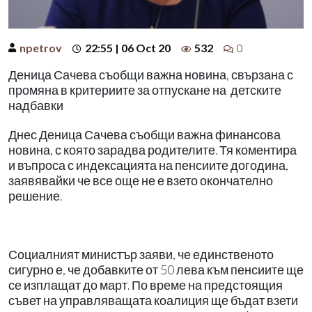
npetrov
22:55 | 06 Oct 20
532
0
Деница Сачева съобщи важна новина, свързана с
промяна в критериите за отпускане на детските
надбавки
Днес Деница Сачева съобщи важна финансова
новина, с която зарадва родителите. Тя коментира
и въпроса с индексацията на пенсиите догодина,
заявявайки че все още не е взето окончателно
решение.
Социалният министър заяви, че единственото
сигурно е, че добавките от 50 лева към пенсиите ще
се изплащат до март. По време на предстоящия
съвет на управляващата коалиция ще бъдат взети