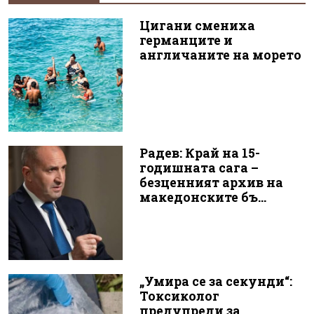
Цигани смениха
германците и
англичаните на морето
Радев: Край на 15-
годишната сага –
безценният архив на
македонските бъ...
„Умира се за секунди“:
Токсиколог
предупреди за