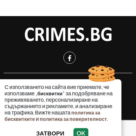
КРИМИНАЛНО
С използването на сайта вие приемате, че
ИНЦИДЕНТИ
използваме „
" за подобряване на
бисквитки
АНАЛИЗИ
преживяването, персонализиране на
съдържанието и рекламите, и анализиране
ПО СВЕТА
на трафика. Вижте нашата
политика за
ВОДЕЩИ ТЕМИ
и
.
бисквитките
политика за поверителност
ЗАТВОРИ
OK
Използването и публикуването на част или цялото