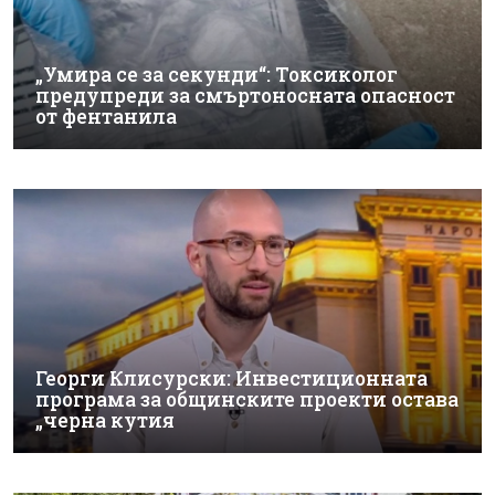
„Умира се за секунди“: Токсиколог
предупреди за смъртоносната опасност
от фентанила
Георги Клисурски: Инвестиционната
програма за общинските проекти остава
„черна кутия