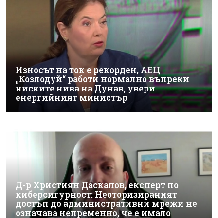
Износът на ток е рекорден, АЕЦ
„Козлодуй“ работи нормално въпреки
ниските нива на Дунав, увери
енергийният министър
Д-р Християн Даскалов, експерт по
киберсигурност: Неоторизираният
достъп до административни мрежи не
означава непременно, че е имало