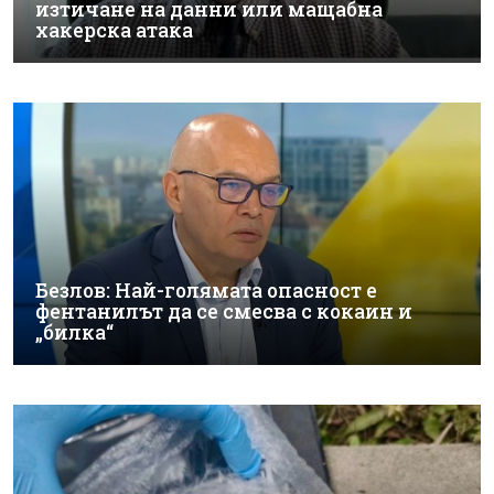
изтичане на данни или мащабна
хакерска атака
Безлов: Най-голямата опасност е
фентанилът да се смесва с кокаин и
„билка“