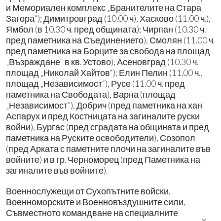
и Мемориален комплекс „Бранителите на Стара
Загора“); Димитровград (10.00 ч), Хасково (11.00 ч.),
Ямбол (в 10.30 ч. пред общината); Чирпан (10.30 ч.
пред паметника на Съединението), Смолян (11.00 ч.
пред паметника на Борците за свобода на площад
„Възраждане“ в кв. Устово), Асеновград (10.30 ч.
площад „Николай Хайтов“); Елин Пелин (11.00 ч.,
площад „Независимост“), Русе (11.00 ч. пред
паметника на Свободата), Варна (площад
„Независимост”), Добрич (пред паметника на хан
Аспарух и пред Костницата на загиналите руски
войни), Бургас (пред сградата на общината и пред
паметника на Руските освободители), Созопол
(пред Арката с паметните плочи на загиналите във
войните) и в гр. Черноморец (пред Паметника на
загиналите във войните).
Военнослужещи от Сухопътните войски,
Военноморските и Военновъздушните сили,
Съвместното командване на специалните