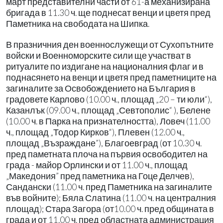
март представителни части от 61-а механизирана
бригада в 11.30 ч. ще поднесат венци и цветя пред
Паметника на свободата на Шипка.
В празничния ден военнослужещи от Сухопътните
войски и Военноморските сили ще участват в
ритуалите по издигане на националния флаг и в
поднасянето на венци и цветя пред паметниците на
загиналите за Освобождението на България в
градовете Карлово (10.00 ч., площад „20 – ти юли“),
Казанлък (09.00 ч., площад „Севтополис“ ), Белене
(10.00 ч. в Парка на признателността), Ловеч (11.00
ч., площад „Тодор Кирков“), Плевен (12.00 ч.,
площад „Възраждане”), Благоевград (от 10.30 ч.
пред паметната плоча на първия освободител на
града - майор Орлински и от 11.00 ч., площад
„Македония” пред паметника на Гоце Делчев),
Сандански (11.00 ч. пред Паметника на загиналите
във войните); Бяла Слатина (11.00 ч. на централния
площад); Стара Загора (от10.00 ч. пред общината в
града и от 11.00 ч. пред областната администрация