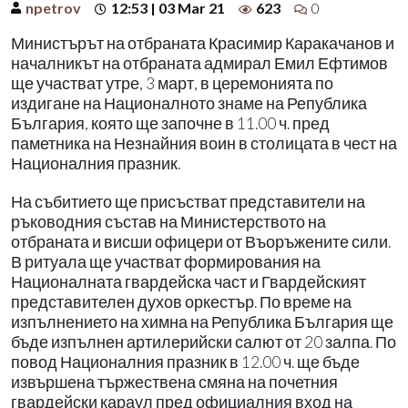
npetrov
12:53 | 03 Mar 21
623
0
Министърът на отбраната Красимир Каракачанов и
началникът на отбраната адмирал Емил Ефтимов
ще участват утре, 3 март, в церемонията по
издигане на Националното знаме на Република
България, която ще започне в 11.00 ч. пред
паметника на Незнайния воин в столицата в чест на
Националния празник.
На събитието ще присъстват представители на
ръководния състав на Министерството на
отбраната и висши офицери от Въоръжените сили.
В ритуала ще участват формирования на
Националната гвардейска част и Гвардейският
представителен духов оркестър. По време на
изпълнението на химна на Република България ще
бъде изпълнен артилерийски салют от 20 залпа. По
повод Националния празник в 12.00 ч. ще бъде
извършена тържествена смяна на почетния
гвардейски караул пред официалния вход на