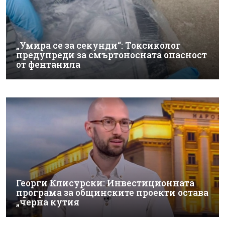
„Умира се за секунди“: Токсиколог
предупреди за смъртоносната опасност
от фентанила
Георги Клисурски: Инвестиционната
програма за общинските проекти остава
„черна кутия