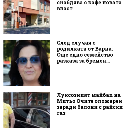
снабдява с кафе новата
власт
След случая с
родилката от Варна:
Още едно семейство
разказа за бремен...
Луксозният майбах на
Митьо Очите опожарен
заради балони с райски
газ