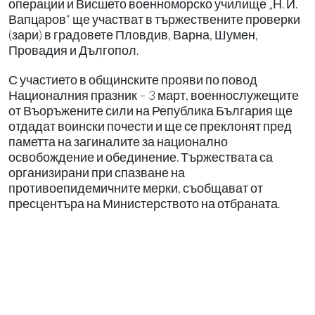
операции и Висшето военноморско училище „Н. Й.
Вапцаров“ ще участват в тържествените проверки
(зари) в градовете Пловдив, Варна, Шумен,
Провадия и Дългопол.
С участието в общинските прояви по повод
Националния празник – 3 март, военнослужещите
от Въоръжените сили на Република България ще
отдадат воински почести и ще се преклонят пред
паметта на загиналите за национално
освобождение и обединение. Тържествата са
организирани при спазване на
противоепидемичните мерки, съобщават от
пресцентъра на Министерството на отбраната.