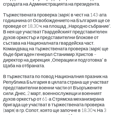
сградата на Администрацията на президента.
Тържествената проверка (заря) в чест на 143-ата
годишнина от Освобождението на България ще се
проведе от 18.30 ч. на площад „Народно събрание“.
В нея ще участват Гвардейският представителен
духов оркестър и представителни блокове от
състава на Националната гвардейска част.
Командващ на тържествената проверка (заря) ще
бъде бригаден генерал Станимир Христов –
директор на дирекция „Операции и подготовка“ в
Щаба на отбраната.
В тържествата по повод Националния празник на
Република България в цялата страна ще участват
представителни военни части от Въоръжените
сили. Днес, 2 март, военнослужещи и военният
духов оркестър от 61-а Стрямска механизирана
бригада ще участват в тържествената проверка
(заря) в гр. Сопот, която ще започне в 18.30 ч. На 3